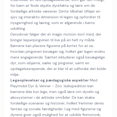
for børn at finde skjulte dyrefakta og lære om de
forskellige arktiske væsener. Dette tilbehør tilføjer en
sjov og interaktiv dimension til legen og opfordrer til
nysgerrighed og læring, som er afgørende i børns
udvikling.
Derudover følger der et magic motion-kort med, der
bringer kejserpingvinen til live på en helt ny måde.
Børnene kan placere figurene på kortet for at se,
hvordan pingvinen bevæger sig, hvilket gør legen endnu
mere engagerende. Sættet inkluderer også bevægelige
dyr, som isbjørne, sæler og pingviner, samt en
opdagelsesrejsende, der er klar til at udforske det kolde
miljø.
Legeoplevelser og pædagogiske aspekter
Med
Playmobil Dyr & Venner - Zoo: Isekspedition kan
børnene ikke kun lege, men også lære om dyreliv og
økosystemer i de arktiske områder. De kan skabe
forskellige scenarier og historier, hvilket fremmer deres
fantasi og sociale færdigheder. Leg med figurerne og
dyrene giver også mulighed for at udvikle finmotorik,