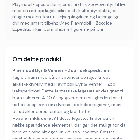
Playmobil-legesæt bringer et arktisk zoo-eventyr til live
med en rød opdagelseslinse til skjulte dyrefakta, et
magic motion-kort til kejserpingvinen og bevægelige
dyr med smart tilbehør.Med Playmobil - Zoo: Ice
Expedition kan børn placere figurerne på pla
Om dette produkt
Playmobil Dyr & Venner - Zoo: Isekspedition
Tag dit barn med på en spændende rejse til det
arktiske dyreliv med Playmobil Dyr & Venner - Zoo:
Isekspedition! Dette fantastiske legesæt er designet til
børn i alderen 4-10 år og giver dem muligheden for at
udforske og lære om dyrene i de kolde regioner, mens
de udvikler deres fantasi og kreativitet.
Hvad er inkluderet?
I dette legesæt finder du en
række spændende elementer, der gør det muligt for dit
barn at skabe sit eget unikke zoo-eventyr. Sættet
indeholder en rød opdagelseslinse, som gør det muligt