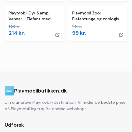
2
butikker
TILBUD
2
butikker
TILBUD
Playmobil Dyr &amp;
Playmobil Zoo:
Venner - Elefant med
Elefantunge og zoologisk
dyrepasser
havepasser
390
kr.
119
kr.
214
kr.
99
kr.
Playmobilbutikken.dk
Din ultimative Playmobil-destination. Vi finder de bedste priser
på Playmobil legetøj fra danske webshops.
Udforsk