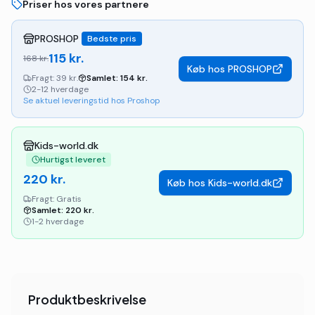
Priser hos vores partnere
PROSHOP
Bedste pris
115
kr.
168
kr.
Køb hos
PROSHOP
Fragt:
39 kr.
Samlet:
154
kr.
2-12 hverdage
Se aktuel leveringstid hos Proshop
Kids-world.dk
Hurtigst leveret
220
kr.
Køb hos
Kids-world.dk
Fragt:
Gratis
Samlet:
220
kr.
1-2 hverdage
Produktbeskrivelse