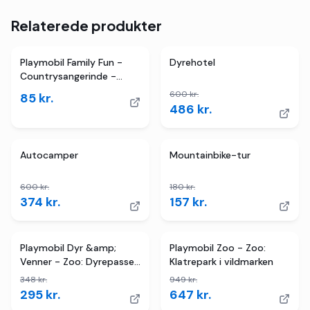
Relaterede produkter
4
butikker
TILBUD
Playmobil Family Fun -
Dyrehotel
Countrysangerinde -
71184 - 38 Dele
600
kr.
85
kr.
486
kr.
4
butikker
TILBUD
TILBUD
Autocamper
Mountainbike-tur
600
kr.
180
kr.
374
kr.
157
kr.
2
butikker
TILBUD
3
butikker
TILBUD
Playmobil Dyr &amp;
Playmobil Zoo - Zoo:
Venner - Zoo: Dyrepasser
Klatrepark i vildmarken
med køretøj
348
kr.
949
kr.
295
kr.
647
kr.