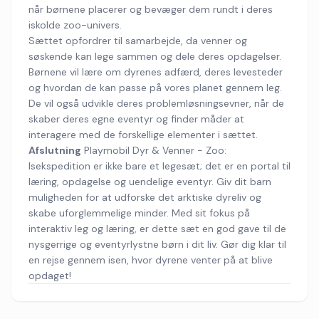
når børnene placerer og bevæger dem rundt i deres
iskolde zoo-univers.
Sættet opfordrer til samarbejde, da venner og
søskende kan lege sammen og dele deres opdagelser.
Børnene vil lære om dyrenes adfærd, deres levesteder
og hvordan de kan passe på vores planet gennem leg.
De vil også udvikle deres problemløsningsevner, når de
skaber deres egne eventyr og finder måder at
interagere med de forskellige elementer i sættet.
Afslutning
Playmobil Dyr & Venner - Zoo:
Isekspedition er ikke bare et legesæt; det er en portal til
læring, opdagelse og uendelige eventyr. Giv dit barn
muligheden for at udforske det arktiske dyreliv og
skabe uforglemmelige minder. Med sit fokus på
interaktiv leg og læring, er dette sæt en god gave til de
nysgerrige og eventyrlystne børn i dit liv. Gør dig klar til
en rejse gennem isen, hvor dyrene venter på at blive
opdaget!