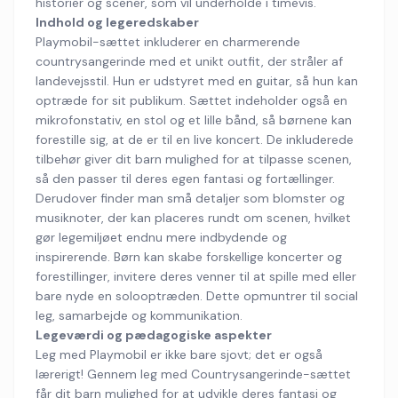
historier og scener, som vil underholde i timevis.
Indhold og legeredskaber
Playmobil-sættet inkluderer en charmerende
countrysangerinde med et unikt outfit, der stråler af
landevejsstil. Hun er udstyret med en guitar, så hun kan
optræde for sit publikum. Sættet indeholder også en
mikrofonstativ, en stol og et lille bånd, så børnene kan
forestille sig, at de er til en live koncert. De inkluderede
tilbehør giver dit barn mulighed for at tilpasse scenen,
så den passer til deres egen fantasi og fortællinger.
Derudover finder man små detaljer som blomster og
musiknoter, der kan placeres rundt om scenen, hvilket
gør legemiljøet endnu mere indbydende og
inspirerende. Børn kan skabe forskellige koncerter og
forestillinger, invitere deres venner til at spille med eller
bare nyde en solooptræden. Dette opmuntrer til social
leg, samarbejde og kommunikation.
Legeværdi og pædagogiske aspekter
Leg med Playmobil er ikke bare sjovt; det er også
lærerigt! Gennem leg med Countrysangerinde-sættet
får dit barn mulighed for at udvikle deres fantasi og