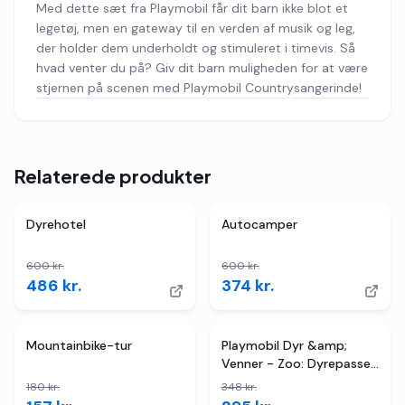
Med dette sæt fra Playmobil får dit barn ikke blot et
legetøj, men en gateway til en verden af musik og leg,
der holder dem underholdt og stimuleret i timevis. Så
hvad venter du på? Giv dit barn muligheden for at være
stjernen på scenen med Playmobil Countrysangerinde!
Relaterede produkter
4
butikker
TILBUD
4
butikker
TILBUD
Dyrehotel
Autocamper
600
kr.
600
kr.
486
kr.
374
kr.
TILBUD
2
butikker
TILBUD
Mountainbike-tur
Playmobil Dyr &amp;
Venner - Zoo: Dyrepasser
med køretøj
180
kr.
348
kr.