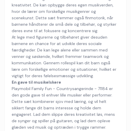
kreativitet. De kan opbygge deres egen musikverden,
hvor de lærer om forskellige musikgenrer og
scenekunst. Dette sæt fremmer også finmotorik, når
børnene håndterer de små dele og tilbehør, og styrker
deres evne til at fokusere og koncentrere sig.
At lege med figurerne og tilbehøret giver desuden
børnene en chance for at udvikle deres sociale
færdigheder. De kan lege alene eller sammen med
venner og søskende, hvilket fremmer teamwork og
kommunikation. Gennem rollespil kan dit barn også
lære om forskellige emotioner og situationer, hvilket er
vigtigt for deres følelsesmæssige udvikling.
En gave til musikelskere
Playmobil Family Fun - Countrysangerinde - 71184 er
den gode gave til enhver lille musiker eller performer.
Dette sæt kombinerer sjov med læring, og vil helt
sikkert fange dit barns interesse og holde dem
engageret. Lad dem slippe deres kreativitet løs, mens
de synger og spiller på guitaren, og lad dem opleve
glæden ved musik og optræden i trygge rammer.