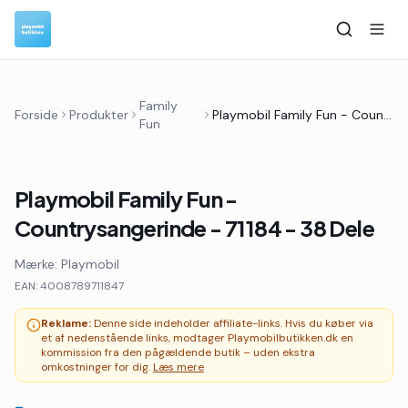
Family
Forside
Produkter
Playmobil Family Fun - Countrysangerinde - 71184 - 38 Dele
Fun
Playmobil Family Fun -
Countrysangerinde - 71184 - 38 Dele
Mærke:
Playmobil
EAN:
4008789711847
Reklame:
Denne side indeholder affiliate-links. Hvis du køber via
et af nedenstående links, modtager Playmobilbutikken.dk en
kommission fra den pågældende butik – uden ekstra
omkostninger for dig.
Læs mere