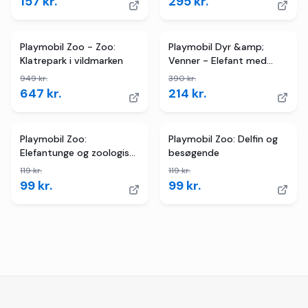
157
kr.
295
kr.
3
butikker
TILBUD
2
butikker
TILBUD
Playmobil Zoo - Zoo:
Playmobil Dyr &amp;
Klatrepark i vildmarken
Venner - Elefant med
dyrepasser
949
kr.
390
kr.
647
kr.
214
kr.
2
butikker
TILBUD
2
butikker
TILBUD
Playmobil Zoo:
Playmobil Zoo: Delfin og
Elefantunge og zoologisk
besøgende
havepasser
119
kr.
119
kr.
99
kr.
99
kr.