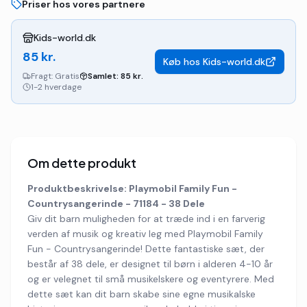
Priser hos vores partnere
Kids-world.dk
85
kr.
Køb hos
Kids-world.dk
Fragt:
Gratis
Samlet:
85
kr.
1-2 hverdage
Om dette produkt
Produktbeskrivelse: Playmobil Family Fun -
Countrysangerinde - 71184 - 38 Dele
Giv dit barn muligheden for at træde ind i en farverig
verden af musik og kreativ leg med Playmobil Family
Fun - Countrysangerinde! Dette fantastiske sæt, der
består af 38 dele, er designet til børn i alderen 4-10 år
og er velegnet til små musikelskere og eventyrere. Med
dette sæt kan dit barn skabe sine egne musikalske