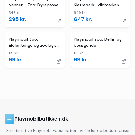
Venner - Zoo: Dyrepasser
Klatrepark i vildmarken
med køretøj
348
kr.
949
kr.
295
kr.
647
kr.
2
butikker
TILBUD
2
butikker
TILBUD
Playmobil Zoo:
Playmobil Zoo: Delfin og
Elefantunge og zoologisk
besøgende
havepasser
119
kr.
119
kr.
99
kr.
99
kr.
Playmobilbutikken.dk
Din ultimative Playmobil-destination. Vi finder de bedste priser