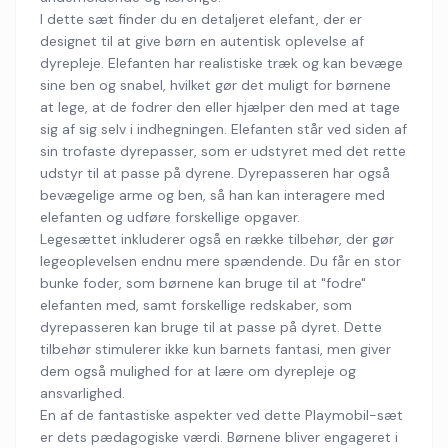
I dette sæt finder du en detaljeret elefant, der er
designet til at give børn en autentisk oplevelse af
dyrepleje. Elefanten har realistiske træk og kan bevæge
sine ben og snabel, hvilket gør det muligt for børnene
at lege, at de fodrer den eller hjælper den med at tage
sig af sig selv i indhegningen. Elefanten står ved siden af
sin trofaste dyrepasser, som er udstyret med det rette
udstyr til at passe på dyrene. Dyrepasseren har også
bevægelige arme og ben, så han kan interagere med
elefanten og udføre forskellige opgaver.
Legesættet inkluderer også en række tilbehør, der gør
legeoplevelsen endnu mere spændende. Du får en stor
bunke foder, som børnene kan bruge til at "fodre"
elefanten med, samt forskellige redskaber, som
dyrepasseren kan bruge til at passe på dyret. Dette
tilbehør stimulerer ikke kun barnets fantasi, men giver
dem også mulighed for at lære om dyrepleje og
ansvarlighed.
En af de fantastiske aspekter ved dette Playmobil-sæt
er dets pædagogiske værdi. Børnene bliver engageret i