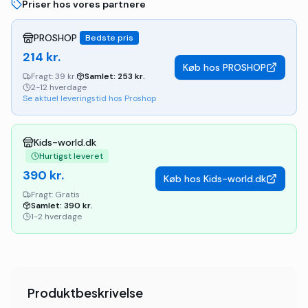
Priser hos vores partnere
PROSHOP
Bedste pris
214
kr.
Køb hos
PROSHOP
Fragt:
39 kr.
Samlet:
253
kr.
2-12 hverdage
Se aktuel leveringstid hos Proshop
Kids-world.dk
Hurtigst leveret
390
kr.
Køb hos
Kids-world.dk
Fragt:
Gratis
Samlet:
390
kr.
1-2 hverdage
Produktbeskrivelse