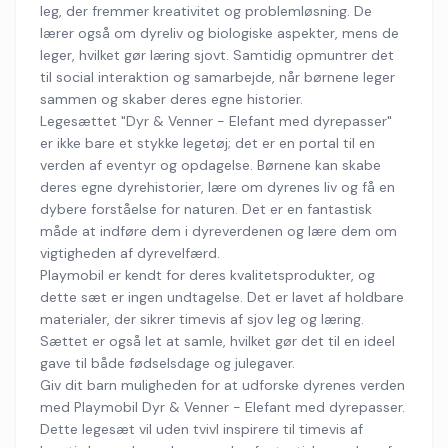
leg, der fremmer kreativitet og problemløsning. De
lærer også om dyreliv og biologiske aspekter, mens de
leger, hvilket gør læring sjovt. Samtidig opmuntrer det
til social interaktion og samarbejde, når børnene leger
sammen og skaber deres egne historier.
Legesættet "Dyr & Venner - Elefant med dyrepasser"
er ikke bare et stykke legetøj; det er en portal til en
verden af eventyr og opdagelse. Børnene kan skabe
deres egne dyrehistorier, lære om dyrenes liv og få en
dybere forståelse for naturen. Det er en fantastisk
måde at indføre dem i dyreverdenen og lære dem om
vigtigheden af dyrevelfærd.
Playmobil er kendt for deres kvalitetsprodukter, og
dette sæt er ingen undtagelse. Det er lavet af holdbare
materialer, der sikrer timevis af sjov leg og læring.
Sættet er også let at samle, hvilket gør det til en ideel
gave til både fødselsdage og julegaver.
Giv dit barn muligheden for at udforske dyrenes verden
med Playmobil Dyr & Venner - Elefant med dyrepasser.
Dette legesæt vil uden tvivl inspirere til timevis af