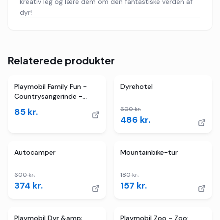
kreativ leg og lære dem om den fantastiske verden af
dyr!
Relaterede produkter
4
butikker
TILBUD
Playmobil Family Fun -
Dyrehotel
Countrysangerinde -
71184 - 38 Dele
600
kr.
85
kr.
486
kr.
4
butikker
TILBUD
TILBUD
Autocamper
Mountainbike-tur
600
kr.
180
kr.
374
kr.
157
kr.
2
butikker
TILBUD
3
butikker
TILBUD
Playmobil Dyr &amp;
Playmobil Zoo - Zoo: