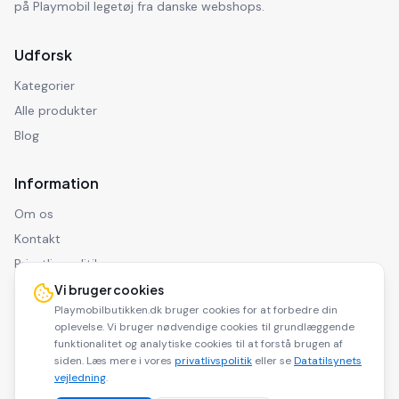
på Playmobil legetøj fra danske webshops.
Udforsk
Kategorier
Alle produkter
Blog
Information
Om os
Kontakt
Privatlivspolitik
Ansvarsfraskrivelse
Vi bruger cookies
Playmobilbutikken.dk bruger cookies for at forbedre din
oplevelse. Vi bruger nødvendige cookies til grundlæggende
funktionalitet og analytiske cookies til at forstå brugen af
siden. Læs mere i vores
privatlivspolitik
eller se
Datatilsynets
©
2026
Playmobilbutikken.dk. Alle rettigheder forbeholdes.
vejledning
.
Playmobilbutikken.dk er en affiliate side og modtager kommission for