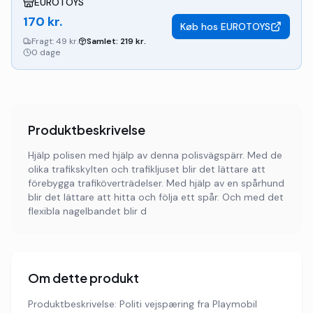
EUROTOYS
170
kr.
Køb hos
EUROTOYS
Fragt:
49 kr.
Samlet:
219
kr.
0 dage
Produktbeskrivelse
Hjälp polisen med hjälp av denna polisvägspärr. Med de
olika trafikskylten och trafikljuset blir det lättare att
förebygga trafiköverträdelser. Med hjälp av en spårhund
blir det lättare att hitta och följa ett spår. Och med det
flexibla nagelbandet blir d
Om dette produkt
Produktbeskrivelse: Politi vejspæring fra Playmobil