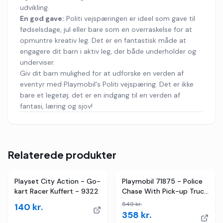
udvikling.
En god gave:
Politi vejspæringen er ideel som gave til
fødselsdage, jul eller bare som en overraskelse for at
opmuntre kreativ leg. Det er en fantastisk måde at
engagere dit barn i aktiv leg, der både underholder og
underviser.
Giv dit barn mulighed for at udforske en verden af
eventyr med Playmobil's Politi vejspæring. Det er ikke
bare et legetøj; det er en indgang til en verden af
fantasi, læring og sjov!
Relaterede produkter
2
butikker
TILBUD
Playset City Action - Go-
Playmobil 71875 - Police
kart Racer Kuffert - 9322
Chase With Pick-up Truck
- City Action
549
kr.
140
kr.
358
kr.