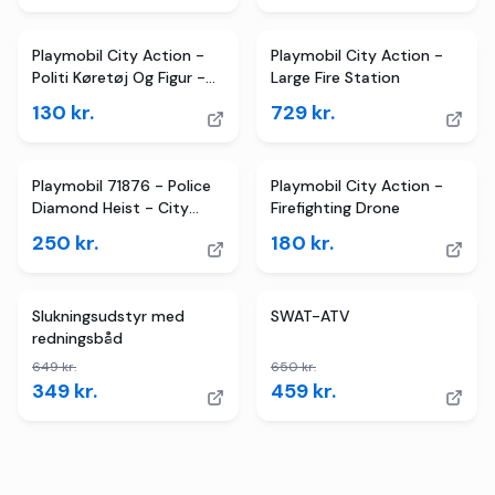
Playmobil City Action -
Playmobil City Action -
Politi Køretøj Og Figur -
Large Fire Station
5648
130
kr.
729
kr.
Playmobil 71876 - Police
Playmobil City Action -
Diamond Heist - City
Firefighting Drone
Action - Politi
250
kr.
180
kr.
TILBUD
4
butikker
TILBUD
Slukningsudstyr med
SWAT-ATV
redningsbåd
649
kr.
650
kr.
349
kr.
459
kr.