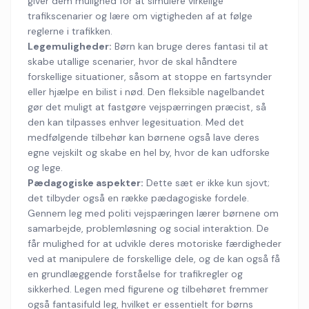
giver dem mulighed for at simulere virkelige
trafikscenarier og lære om vigtigheden af at følge
reglerne i trafikken.
Legemuligheder:
Børn kan bruge deres fantasi til at
skabe utallige scenarier, hvor de skal håndtere
forskellige situationer, såsom at stoppe en fartsynder
eller hjælpe en bilist i nød. Den fleksible nagelbandet
gør det muligt at fastgøre vejspærringen præcist, så
den kan tilpasses enhver legesituation. Med det
medfølgende tilbehør kan børnene også lave deres
egne vejskilt og skabe en hel by, hvor de kan udforske
og lege.
Pædagogiske aspekter:
Dette sæt er ikke kun sjovt;
det tilbyder også en række pædagogiske fordele.
Gennem leg med politi vejspæringen lærer børnene om
samarbejde, problemløsning og social interaktion. De
får mulighed for at udvikle deres motoriske færdigheder
ved at manipulere de forskellige dele, og de kan også få
en grundlæggende forståelse for trafikregler og
sikkerhed. Legen med figurene og tilbehøret fremmer
også fantasifuld leg, hvilket er essentielt for børns