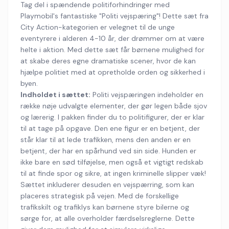
Tag del i spændende politiforhindringer med
Playmobil's fantastiske "Politi vejspæring"! Dette sæt fra
City Action-kategorien er velegnet til de unge
eventyrere i alderen 4-10 år, der drømmer om at være
helte i aktion. Med dette sæt får børnene mulighed for
at skabe deres egne dramatiske scener, hvor de kan
hjælpe politiet med at opretholde orden og sikkerhed i
byen.
Indholdet i sættet:
Politi vejspæringen indeholder en
række nøje udvalgte elementer, der gør legen både sjov
og lærerig. I pakken finder du to politifigurer, der er klar
til at tage på opgave. Den ene figur er en betjent, der
står klar til at lede trafikken, mens den anden er en
betjent, der har en spårhund ved sin side. Hunden er
ikke bare en sød tilføjelse, men også et vigtigt redskab
til at finde spor og sikre, at ingen kriminelle slipper væk!
Sættet inkluderer desuden en vejspærring, som kan
placeres strategisk på vejen. Med de forskellige
trafikskilt og trafiklys kan børnene styre bilerne og
sørge for, at alle overholder færdselsreglerne. Dette