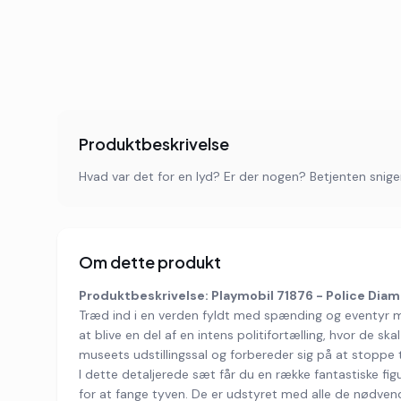
Produktbeskrivelse
Hvad var det for en lyd? Er der nogen? Betjenten sniger 
Om dette produkt
Produktbeskrivelse: Playmobil 71876 - Police Diamo
Træd ind i en verden fyldt med spænding og eventyr med
at blive en del af en intens politifortælling, hvor de s
museets udstillingssal og forbereder sig på at stoppe 
I dette detaljerede sæt får du en række fantastiske figur
for at fange tyven. De er udstyret med alle de nødvend