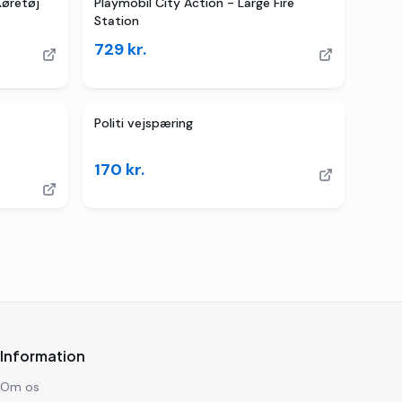
Køretøj
Playmobil City Action - Large Fire
Station
729
kr.
TILBUD
Politi vejspæring
170
kr.
Information
Om os