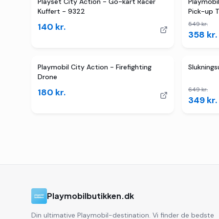
2
butikk
Playset City Action - Go-kart Racer
Playmobil
Kuffert - 9322
Pick-up T
549
kr.
140
kr.
358
kr.
Playmobil City Action - Firefighting
Slukning
Drone
649
kr.
180
kr.
349
kr.
Playmobilbutikken.dk
Din ultimative Playmobil-destination. Vi finder de bedste