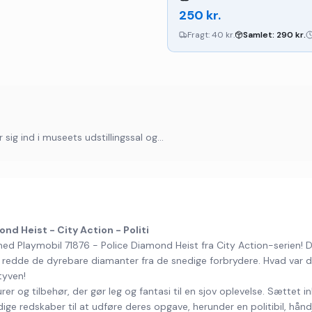
250
kr.
Fragt:
40 kr.
Samlet:
290
kr.
sig ind i museets udstillingssal og...
nd Heist - City Action - Politi
 Playmobil 71876 - Police Diamond Heist fra City Action-serien! Dett
kal redde de dyrebare diamanter fra de snedige forbrydere. Hvad var d
tyven!
er og tilbehør, der gør leg og fantasi til en sjov oplevelse. Sættet ink
ige redskaber til at udføre deres opgave, herunder en politibil, hån