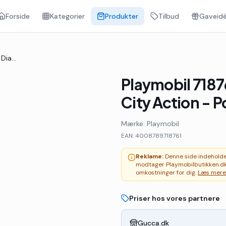
Forside
Kategorier
Produkter
Tilbud
Gaveidé
Playmobil 71876 - Police Diamond Heist - City Action - Politi
Playmobil 7187
City Action - Po
Mærke:
Playmobil
EAN:
4008789718761
Reklame:
Denne side indeholder 
modtager Playmobilbutikken.dk
omkostninger for dig.
Læs mere
Priser hos vores partnere
Gucca.dk