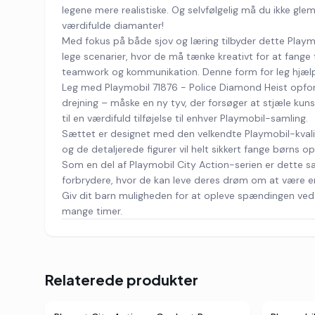
legene mere realistiske. Og selvfølgelig må du ikke gle
værdifulde diamanter!
Med fokus på både sjov og læring tilbyder dette Playmo
lege scenarier, hvor de må tænke kreativt for at fang
teamwork og kommunikation. Denne form for leg hjælpe
Leg med Playmobil 71876 - Police Diamond Heist opford
drejning – måske en ny tyv, der forsøger at stjæle kun
til en værdifuld tilføjelse til enhver Playmobil-samling.
Sættet er designet med den velkendte Playmobil-kvalite
og de detaljerede figurer vil helt sikkert fange børn
Som en del af Playmobil City Action-serien er dette sæ
forbrydere, hvor de kan leve deres drøm om at være e
Giv dit barn muligheden for at opleve spændingen ved a
mange timer.
Relaterede produkter