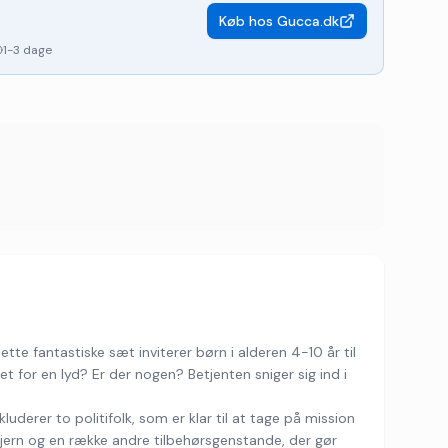
Køb hos
Gucca.dk
1-3 dage
e fantastiske sæt inviterer børn i alderen 4-10 år til
et for en lyd? Er der nogen? Betjenten sniger sig ind i
luderer to politifolk, som er klar til at tage på mission
djern og en række andre tilbehørsgenstande, der gør