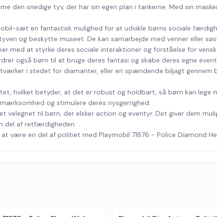
mme den snedige tyv, der har sin egen plan i tankerne. Med sin maske
bil-sæt en fantastisk mulighed for at udvikle børns sociale færdigh
e tyven og beskytte museet. De kan samarbejde med venner eller søs
r med at styrke deres sociale interaktioner og forståelse for vens
rer også børn til at bruge deres fantasi og skabe deres egne eventyr
stværker i stedet for diamanter, eller en spændende biljagt gennem b
t, hvilket betyder, at det er robust og holdbart, så børn kan lege 
s opmærksomhed og stimulere deres nysgerrighed.
t velegnet til børn, der elsker action og eventyr. Det giver dem mul
n del af retfærdigheden.
t være en del af politiet med Playmobil 71876 - Police Diamond Heist