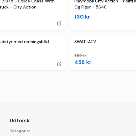
er
TILBUD
 71875 - Police Chase With
Playmobil City Action - Politi 
ruck - City Action
Og Figur - 5648
130
kr.
TILBUD
4
butikker
sudstyr med redningsbåd
SWAT-ATV
650
kr.
458
kr.
Udforsk
Kategorier