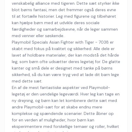
venskabelig alliance med tigeren. Dette sæt styrker ikke
blot børns fantasi, men det fremmer også deres evne
til at fortælle historier. Leg med figurene og tilbehøret
kan hjælpe børn med at udvikle deres sociale
færdigheder og samarbejdsevne, når de leger sammen
med venner eller søskende.
Playmobil Specials Asian Fighter with Tiger - 7038 er
skabt med fokus på kvalitet og sikkerhed. Alle dele er
lavet af holdbare materialer, der kan modstå det hårde
leg, som børn ofte udsætter deres legetøj for. De glatte
kanter og små dele er designet med tanke på børns
sikkerhed, så du kan være tryg ved at lade dit barn lege
med dette sæt.
En af de mest fantastiske aspekter ved Playmobil-
legetøj er den uendelige legeværdi. Hver leg kan tage en
ny drejning, og børn kan let kombinere dette sæt med
andre Playmobil-sæt for at skabe endnu mere
komplekse og spændende scenarier. Dette åbner op
for en verden af muligheder, hvor børn kan
eksperimentere med forskellige temaer og roller, hvilket