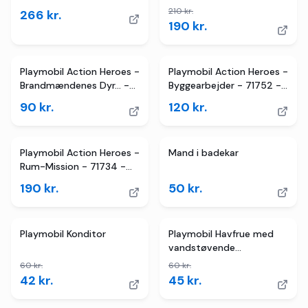
71811
Dele
210
kr.
266
kr.
190
kr.
Playmobil Action Heroes -
Playmobil Action Heroes -
Brandmændenes Dyr... -
Byggearbejder - 71752 -
71467 - 22 Dele
14 Dele
90
kr.
120
kr.
Playmobil Action Heroes -
Mand i badekar
Rum-Mission - 71734 -
57 Dele
190
kr.
50
kr.
2
butikker
TILBUD
2
butikker
TILBUD
Playmobil Konditor
Playmobil Havfrue med
vandstøvende
blæksprutte
60
kr.
60
kr.
42
kr.
45
kr.