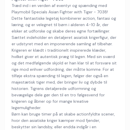
Træd ind i en verden af eventyr og spænding med
Playmobil Specials Asian Fighter with Tiger - 7038!
Dette fantastiske legetøj kombinerer action, fantasi og
læring, og er velegnet til børn i alderen 4-10 år, der
elsker at udforske og skabe deres egne fortællinger.
Sættet indeholder en detaljeret asiatisk krigerfigur, der
er udstyret med en imponerende samling af tilbehør.
Krigeren er klædt i traditionelt inspirerede klæder,
hvilket giver et autentisk præg til legen. Med sin sværd
og det medfølgende skjold er han klar til at forsvare sit
rige mod enhver udfordring, der måtte komme. For at
tilføje ekstra spænding til legen, følger der også en
majestætisk tiger med, der bringer liv og dybde til
historien. Tigrens detaljerede udformning og
bevægelige dele gør den til en tro følgesvend for
krigeren og åbner op for mange kreative
legemuligheder.
Børn kan bruge timer på at skabe actionfyldte scener,
hvor den asiatiske kriger kæmper mod fjender,
beskytter sin landsby, eller endda indgår i en