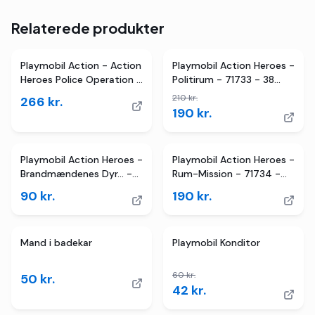
Relaterede produkter
2
butikker
TILBUD
Playmobil Action - Action
Playmobil Action Heroes -
Heroes Police Operation -
Politirum - 71733 - 38
71811
Dele
210
kr.
266
kr.
190
kr.
Playmobil Action Heroes -
Playmobil Action Heroes -
Brandmændenes Dyr... -
Rum-Mission - 71734 -
71467 - 22 Dele
57 Dele
90
kr.
190
kr.
2
butikker
TILBUD
Mand i badekar
Playmobil Konditor
60
kr.
50
kr.
42
kr.