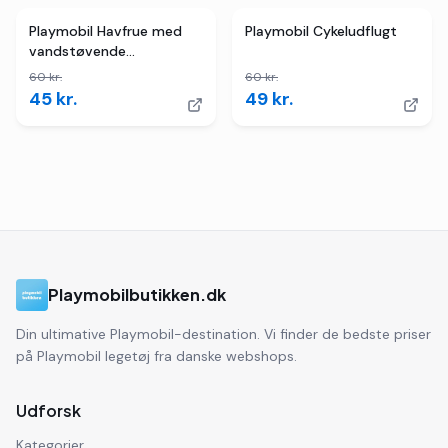
2
butikker
TILBUD
2
butikker
TILBUD
Playmobil Havfrue med
Playmobil Cykeludflugt
vandstøvende
blæksprutte
60
kr.
60
kr.
45
kr.
49
kr.
Playmobilbutikken.dk
Din ultimative Playmobil-destination. Vi finder de bedste priser
på Playmobil legetøj fra danske webshops.
Udforsk
Kategorier