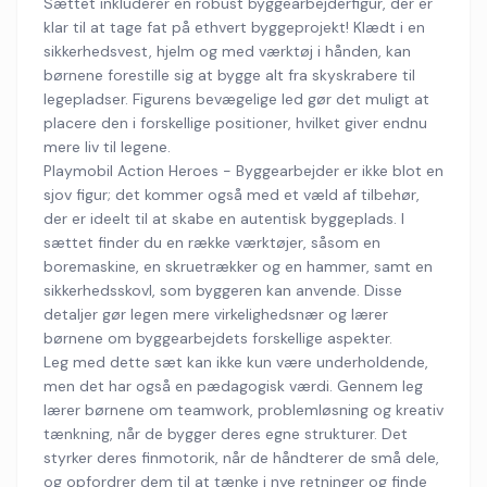
Sættet inkluderer en robust byggearbejderfigur, der er
klar til at tage fat på ethvert byggeprojekt! Klædt i en
sikkerhedsvest, hjelm og med værktøj i hånden, kan
børnene forestille sig at bygge alt fra skyskrabere til
legepladser. Figurens bevægelige led gør det muligt at
placere den i forskellige positioner, hvilket giver endnu
mere liv til legene.
Playmobil Action Heroes - Byggearbejder er ikke blot en
sjov figur; det kommer også med et væld af tilbehør,
der er ideelt til at skabe en autentisk byggeplads. I
sættet finder du en række værktøjer, såsom en
boremaskine, en skruetrækker og en hammer, samt en
sikkerhedsskovl, som byggeren kan anvende. Disse
detaljer gør legen mere virkelighedsnær og lærer
børnene om byggearbejdets forskellige aspekter.
Leg med dette sæt kan ikke kun være underholdende,
men det har også en pædagogisk værdi. Gennem leg
lærer børnene om teamwork, problemløsning og kreativ
tænkning, når de bygger deres egne strukturer. Det
styrker deres finmotorik, når de håndterer de små dele,
og opfordrer dem til at tænke i nye retninger og finde