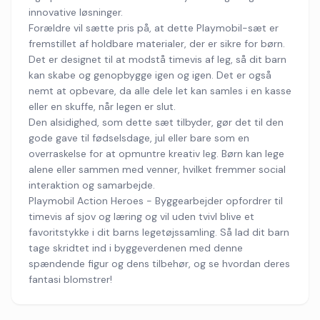
innovative løsninger.
Forældre vil sætte pris på, at dette Playmobil-sæt er
fremstillet af holdbare materialer, der er sikre for børn.
Det er designet til at modstå timevis af leg, så dit barn
kan skabe og genopbygge igen og igen. Det er også
nemt at opbevare, da alle dele let kan samles i en kasse
eller en skuffe, når legen er slut.
Den alsidighed, som dette sæt tilbyder, gør det til den
gode gave til fødselsdage, jul eller bare som en
overraskelse for at opmuntre kreativ leg. Børn kan lege
alene eller sammen med venner, hvilket fremmer social
interaktion og samarbejde.
Playmobil Action Heroes - Byggearbejder opfordrer til
timevis af sjov og læring og vil uden tvivl blive et
favoritstykke i dit barns legetøjssamling. Så lad dit barn
tage skridtet ind i byggeverdenen med denne
spændende figur og dens tilbehør, og se hvordan deres
fantasi blomstrer!