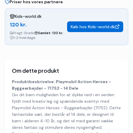
Priser hos vores partnere
Kids-world.dk
120
kr.
Køb hos
Kids-world.dk
Fragt:
Gratis
Samlet:
120
kr.
1-2 hverdage
Om dette produkt
Produktbeskrivelse: Playmobil Action Heroes -
Byggearbejder - 71752 - 14 Dele
Giv dit barn muligheden for at dykke ned i en verden
fyldt med kreativ leg og spændende eventyr med
Playmobil Action Heroes - Byggearbejder (71752). Dette
fantastiske sæt, der består af 14 dele, er designet til
børn i alderen 4-10 år, og det vil med garanti vække
deres fantasi og stimulere deres nysgerrighed.