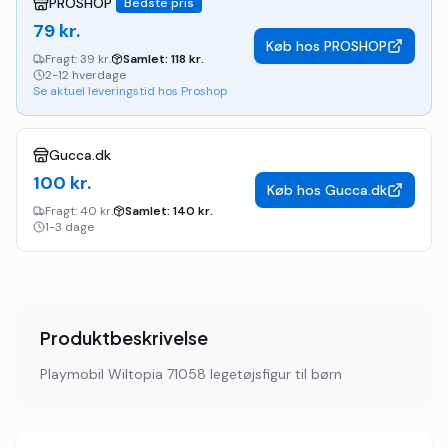
PROSHOP
Bedste pris
79
kr.
Køb hos
PROSHOP
Fragt:
39 kr.
Samlet:
118
kr.
2-12 hverdage
Se aktuel leveringstid hos Proshop
Gucca.dk
100
kr.
Køb hos
Gucca.dk
Fragt:
40 kr.
Samlet:
140
kr.
1-3 dage
Produktbeskrivelse
Playmobil Wiltopia 71058 legetøjsfigur til børn