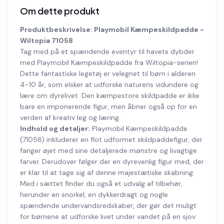
Om dette produkt
Produktbeskrivelse: Playmobil Kæmpeskildpadde -
Wiltopia 71058
Tag med på et spændende eventyr til havets dybder
med Playmobil Kæmpeskildpadde fra Wiltopia-serien!
Dette fantastiske legetøj er velegnet til børn i alderen
4-10 år, som elsker at udforske naturens vidundere og
lære om dyrelivet. Den kæmpestore skildpadde er ikke
bare en imponerende figur, men åbner også op for en
verden af kreativ leg og læring.
Indhold og detaljer:
Playmobil Kæmpeskildpadde
(71058) inkluderer en flot udformet skildpaddefigur, der
fanger øjet med sine detaljerede mønstre og livagtige
farver. Derudover følger der en dyrevenlig figur med, der
er klar til at tage sig af denne majestætiske skabning.
Med i sættet finder du også et udvalg af tilbehør,
herunder en snorkel, en dykkerdragt og nogle
spændende undervandsredskaber, der gør det muligt
for børnene at udforske livet under vandet på en sjov