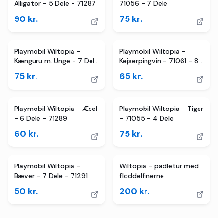
Alligator - 5 Dele - 71287
71056 - 7 Dele
90
kr.
75
kr.
Playmobil Wiltopia -
Playmobil Wiltopia -
Kænguru m. Unge - 7 Dele
Kejserpingvin - 71061 - 8
- 71290
Dele
75
kr.
65
kr.
Playmobil Wiltopia - Æsel
Playmobil Wiltopia - Tiger
- 6 Dele - 71289
- 71055 - 4 Dele
60
kr.
75
kr.
Playmobil Wiltopia -
Wiltopia - padletur med
Bæver - 7 Dele - 71291
floddelfinerne
50
kr.
200
kr.