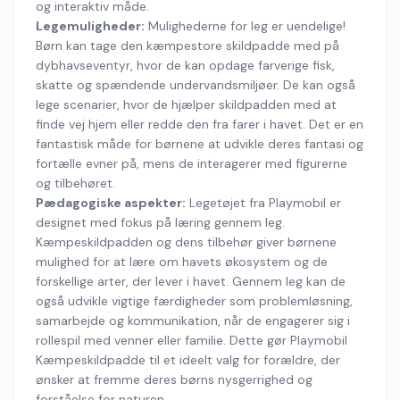
og interaktiv måde.
Legemuligheder:
Mulighederne for leg er uendelige!
Børn kan tage den kæmpestore skildpadde med på
dybhavseventyr, hvor de kan opdage farverige fisk,
skatte og spændende undervandsmiljøer. De kan også
lege scenarier, hvor de hjælper skildpadden med at
finde vej hjem eller redde den fra farer i havet. Det er en
fantastisk måde for børnene at udvikle deres fantasi og
fortælle evner på, mens de interagerer med figurerne
og tilbehøret.
Pædagogiske aspekter:
Legetøjet fra Playmobil er
designet med fokus på læring gennem leg.
Kæmpeskildpadden og dens tilbehør giver børnene
mulighed for at lære om havets økosystem og de
forskellige arter, der lever i havet. Gennem leg kan de
også udvikle vigtige færdigheder som problemløsning,
samarbejde og kommunikation, når de engagerer sig i
rollespil med venner eller familie. Dette gør Playmobil
Kæmpeskildpadde til et ideelt valg for forældre, der
ønsker at fremme deres børns nysgerrighed og
forståelse for naturen.