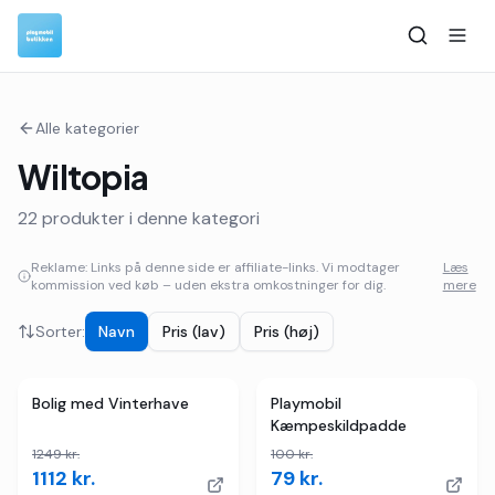
Alle kategorier
Wiltopia
22
produkter i denne kategori
Reklame: Links på denne side er affiliate-links. Vi modtager
Læs
kommission ved køb – uden ekstra omkostninger for dig.
mere
Sorter:
Navn
Pris (lav)
Pris (høj)
2
butikker
TILBUD
2
butikker
TILBUD
Bolig med Vinterhave
Playmobil
Kæmpeskildpadde
1249
kr.
100
kr.
1112
kr.
79
kr.