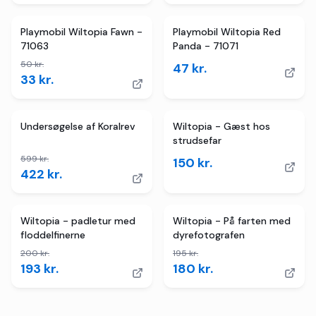
2
butikker
TILBUD
Playmobil Wiltopia Fawn -
Playmobil Wiltopia Red
71063
Panda - 71071
50
kr.
47
kr.
33
kr.
3
butikker
TILBUD
2
butikker
Undersøgelse af Koralrev
Wiltopia - Gæst hos
strudsefar
599
kr.
150
kr.
422
kr.
TILBUD
2
butikker
TILBUD
Wiltopia - padletur med
Wiltopia - På farten med
floddelfinerne
dyrefotografen
200
kr.
195
kr.
193
kr.
180
kr.