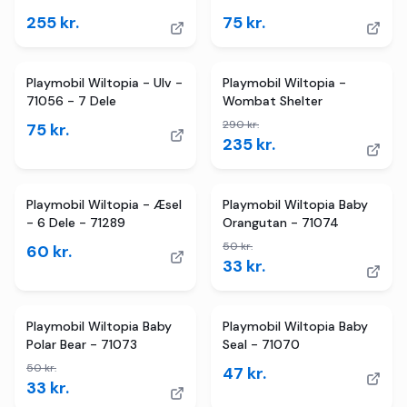
255
kr.
75
kr.
3
butikker
TILBUD
Playmobil Wiltopia - Ulv -
Playmobil Wiltopia -
71056 - 7 Dele
Wombat Shelter
290
kr.
75
kr.
235
kr.
2
butikker
TILBUD
Playmobil Wiltopia - Æsel
Playmobil Wiltopia Baby
- 6 Dele - 71289
Orangutan - 71074
50
kr.
60
kr.
33
kr.
2
butikker
TILBUD
Playmobil Wiltopia Baby
Playmobil Wiltopia Baby
Polar Bear - 71073
Seal - 71070
50
kr.
47
kr.
33
kr.