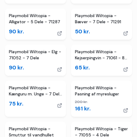
Playmobil Wiltopia -
Playmobil Wiltopia -
Alligator - 5 Dele - 71287
Bæver - 7 Dele - 71291
90
kr.
50
kr.
Playmobil Wiltopia - Elg -
Playmobil Wiltopia -
71052 - 7 Dele
Kejserpingvin - 71061 - 8
Dele
90
kr.
65
kr.
2
butikker
TILBUD
Playmobil Wiltopia -
Playmobil Wiltopia -
Kænguru m. Unge - 7 Dele
Pasning af myresluger
- 71290
200
kr.
75
kr.
161
kr.
Playmobil Wiltopia -
Playmobil Wiltopia - Tiger
Smuttur til vandhullet
- 71055 - 4 Dele