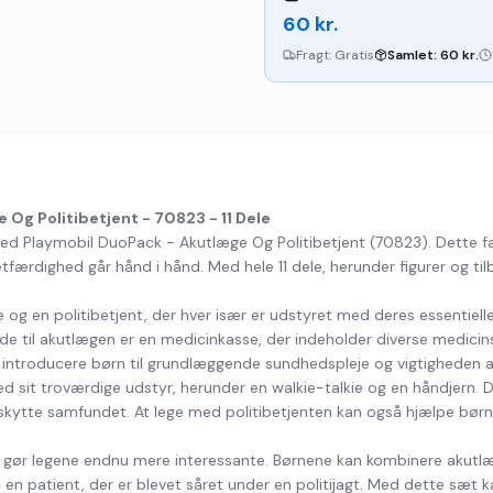
60
kr.
Fragt:
Gratis
Samlet:
60
kr.
Og Politibetjent - 70823 - 11 Dele
d Playmobil DuoPack - Akutlæge Og Politibetjent (70823). Dette fant
etfærdighed går hånd i hånd. Med hele 11 dele, herunder figurer og tilb
e og en politibetjent, der hver især er udstyret med deres essentiell
gende til akutlægen er en medicinkasse, der indeholder diverse medicin
t introducere børn til grundlæggende sundhedspleje og vigtigheden a
 med sit troværdige udstyr, herunder en walkie-talkie og en håndjern.
kytte samfundet. At lege med politibetjenten kan også hjælpe børn
gør legene endnu mere interessante. Børnene kan kombinere akutlæge
e en patient, der er blevet såret under en politijagt. Med dette s