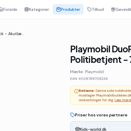
Forside
Kategorier
Produkter
Tilbud
Gaveidé
Playmobil DuoPack - Akutlæge Og Politibetjent - 70823 - 11 Dele
Playmobil Duo
Politibetjent -
Mærke:
Playmobil
EAN:
4008789708236
Reklame:
Denne side indeholder 
modtager Playmobilbutikken.dk
omkostninger for dig.
Læs mere
Priser hos vores partnere
Kids-world.dk