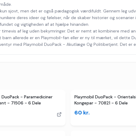
 måde.
e kun sjovt, men det er også pædagogisk værdifuldt. Gennem leg ud
ikere deres ideer og følelser, når de skaber historier og scenarier i 
amfundet og vigtigheden af at hjælpe hinanden.
er timevis af leg uden bekymringer. Det er nemt at kombinere med an
arn allerede er en Playmobil-fan eller er ny til mærket, vil dette Duo
eventyr med Playmobil DuoPack - Akutlæge Og Politibetjent. Det er 
l DuoPack - Paramediciner
Playmobil DuoPack - Orientals
ent - 71506 - 6 Dele
Kongepar - 70821 - 6 Dele
60
kr.