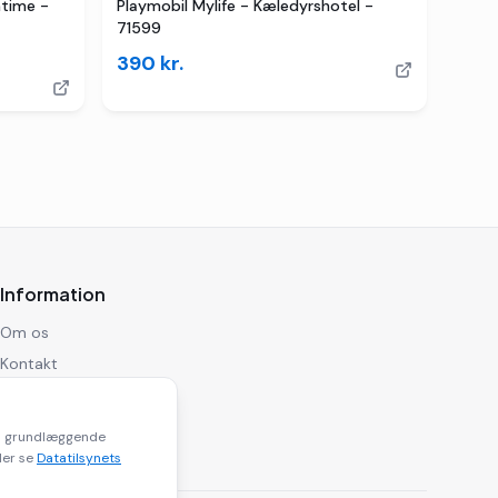
TILBUD
htime -
Playmobil Mylife - Kæledyrshotel -
71599
390
kr.
Information
Om os
Kontakt
Privatlivspolitik
Ansvarsfraskrivelse
til grundlæggende
ler se
Datatilsynets