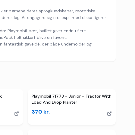
vikler børnene deres sprogkundskaber, motoriske
deres leg. At engagere sig i rollespil med disse figurer
dre Playmobil-sæt, hvilket giver endnu flere
Pack helt sikkert blive en favorit.
en fantastisk gaveidé, der både underholder og
k
Playmobil 71773 - Junior - Tractor With
Load And Drop Planter
370
kr.