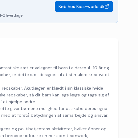
Køb hos
Kids-world.dk
1-2 hverdage
astiske sæt er velegnet til børn i alderen 4-10 år og
ehør, er dette sæt designet til at stimulere kreativitet
e redskaber. Akutlægen er klædt i sin klassiske hvide
ske redskaber, så dit barn kan lege læge og tage sig af
f at hjælpe andre.
 Dette giver børnene mulighed for at skabe deres egne
 med at forstå betydningen af samarbejde og ansvar,
ns og politibetjentens aktiviteter, hvilket åbner op
æt kan børnene udforske emner som teamwork,