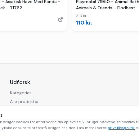
 - Asiatisk Have Med Panda -
Playmobil 71950 - Animal Bat
ck - 71762
Animals & Friends - Flodhest
210
kr.
110
kr.
Udforsk
Kategorier
Alle produkter
Blog
es
k bruger cookies for at forbedre din oplevelse. Vi bruger nødvendige cookies 
lytiske cookies til at forstå brugen af siden. Læs mere i vores
privatlivspolitik
el