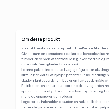
Om dette produkt
Produktbeskrivelse: Playmobil DuoPack - Akutlæge 
Giv dit barn en spændende og lærerig legeoplevelse me
tilbyder en verden af fantasifuld leg, hvor medicin og r
og sociale færdigheder hos de små.
I denne pakke finder du to livagtige figurer: en akutlæg
kittel og er klar til at hjælpe patienter i nød. Medføl
skader i fantasiverdenen. Det er en fantastisk måde a
Politibetjenten er klar til at opretholde lov og orden
spændende eventyr, hvor de kan løse mysterier og bes
mens de engagerer sig i rollespil.
Legesættet indeholder desuden en række tilbehør, der 
for uendelige scenarier, som når akutlægen skal hjælp