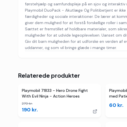
førstehjælp og samfundspleje på en sjov og interaktiv
Playmobil DuoPack - Akutlæge Og Politibetjent er ikk
færdigheder og sociale interaktioner. De lærer at kommun
giver dem mulighed for at forstå forskellige roller i s
Sættet er fremstillet af holdbare materialer, som sikr
muligheder for at udvide legeoplevelsen. Uanset om dit b
Giv dit barn muligheden for at udforske en verden af 
uddanner, og som vil bringe glæde i mange timer.
Relaterede produkter
TILBUD
Playmobil 71833 - Hero Drone Fight
Playmobi
With Evil Ninja - Action Heroes
med Pati
270
kr.
60
kr.
190
kr.