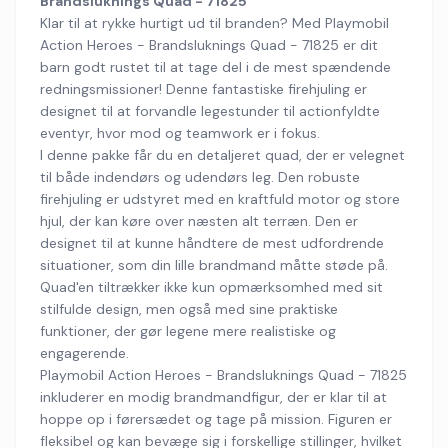
Brandsluknings Quad - 71825
Klar til at rykke hurtigt ud til branden? Med Playmobil
Action Heroes - Brandsluknings Quad - 71825 er dit
barn godt rustet til at tage del i de mest spændende
redningsmissioner! Denne fantastiske firehjuling er
designet til at forvandle legestunder til actionfyldte
eventyr, hvor mod og teamwork er i fokus.
I denne pakke får du en detaljeret quad, der er velegnet
til både indendørs og udendørs leg. Den robuste
firehjuling er udstyret med en kraftfuld motor og store
hjul, der kan køre over næsten alt terræn. Den er
designet til at kunne håndtere de mest udfordrende
situationer, som din lille brandmand måtte støde på.
Quad'en tiltrækker ikke kun opmærksomhed med sit
stilfulde design, men også med sine praktiske
funktioner, der gør legene mere realistiske og
engagerende.
Playmobil Action Heroes - Brandsluknings Quad - 71825
inkluderer en modig brandmandfigur, der er klar til at
hoppe op i førersædet og tage på mission. Figuren er
fleksibel og kan bevæge sig i forskellige stillinger, hvilket