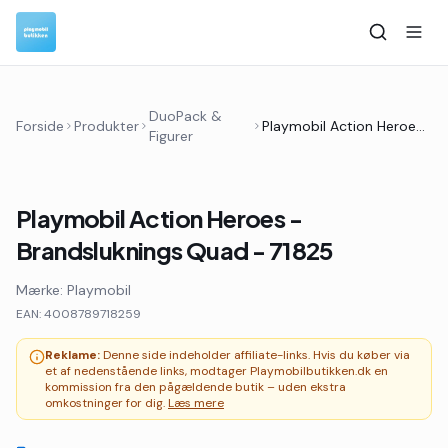
DuoPack &
Forside
Produkter
Playmobil Action Heroes - Brandsluknings Quad - 71825
Figurer
Playmobil Action Heroes -
Brandsluknings Quad - 71825
Mærke:
Playmobil
EAN:
4008789718259
Reklame:
Denne side indeholder affiliate-links. Hvis du køber via
et af nedenstående links, modtager Playmobilbutikken.dk en
kommission fra den pågældende butik – uden ekstra
omkostninger for dig.
Læs mere