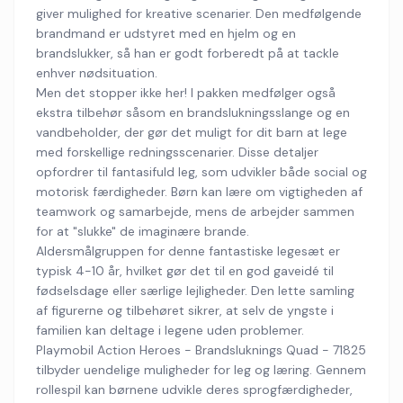
giver mulighed for kreative scenarier. Den medfølgende
brandmand er udstyret med en hjelm og en
brandslukker, så han er godt forberedt på at tackle
enhver nødsituation.
Men det stopper ikke her! I pakken medfølger også
ekstra tilbehør såsom en brandslukningsslange og en
vandbeholder, der gør det muligt for dit barn at lege
med forskellige redningsscenarier. Disse detaljer
opfordrer til fantasifuld leg, som udvikler både social og
motorisk færdigheder. Børn kan lære om vigtigheden af
teamwork og samarbejde, mens de arbejder sammen
for at "slukke" de imaginære brande.
Aldersmålgruppen for denne fantastiske legesæt er
typisk 4-10 år, hvilket gør det til en god gaveidé til
fødselsdage eller særlige lejligheder. Den lette samling
af figurerne og tilbehøret sikrer, at selv de yngste i
familien kan deltage i legene uden problemer.
Playmobil Action Heroes - Brandsluknings Quad - 71825
tilbyder uendelige muligheder for leg og læring. Gennem
rollespil kan børnene udvikle deres sprogfærdigheder,