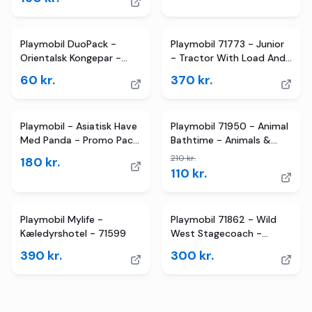
Playmobil DuoPack -
Playmobil 71773 - Junior
Orientalsk Kongepar -
- Tractor With Load And
70821 - 6 Dele
Drop Planter
60
kr.
370
kr.
TILBUD
Playmobil - Asiatisk Have
Playmobil 71950 - Animal
Med Panda - Promo Pack
Bathtime - Animals &
- 71762
Friends - Flodhest
210
kr.
180
kr.
110
kr.
Playmobil Mylife -
Playmobil 71862 - Wild
Kæledyrshotel - 71599
West Stagecoach -
Western - Cowboy Sæt
390
kr.
300
kr.