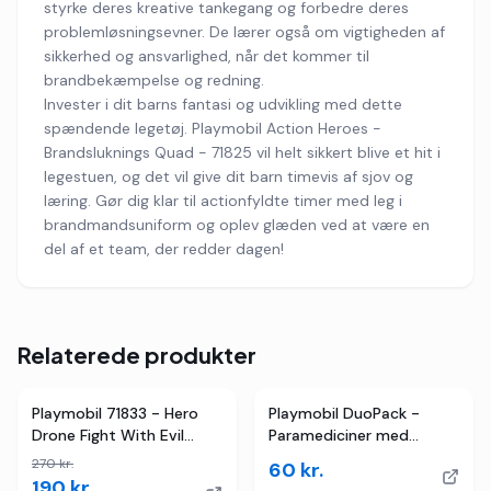
styrke deres kreative tankegang og forbedre deres
problemløsningsevner. De lærer også om vigtigheden af
sikkerhed og ansvarlighed, når det kommer til
brandbekæmpelse og redning.
Invester i dit barns fantasi og udvikling med dette
spændende legetøj. Playmobil Action Heroes -
Brandsluknings Quad - 71825 vil helt sikkert blive et hit i
legestuen, og det vil give dit barn timevis af sjov og
læring. Gør dig klar til actionfyldte timer med leg i
brandmandsuniform og oplev glæden ved at være en
del af et team, der redder dagen!
Relaterede produkter
TILBUD
Playmobil 71833 - Hero
Playmobil DuoPack -
Drone Fight With Evil
Paramediciner med
Ninja - Action Heroes
Patient - 71506 - 6 Dele
270
kr.
60
kr.
190
kr.