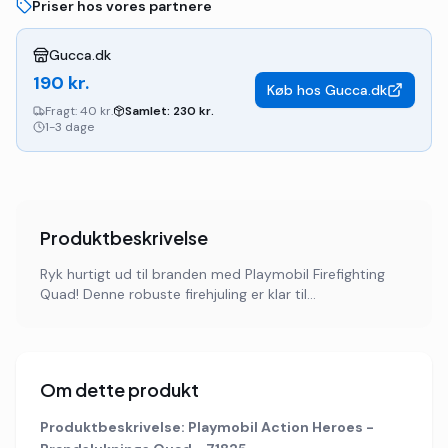
Priser hos vores partnere
Gucca.dk
190
kr.
Køb hos
Gucca.dk
Fragt:
40 kr.
Samlet:
230
kr.
1-3 dage
Produktbeskrivelse
Ryk hurtigt ud til branden med Playmobil Firefighting
Quad! Denne robuste firehjuling er klar til...
Om dette produkt
Produktbeskrivelse: Playmobil Action Heroes -