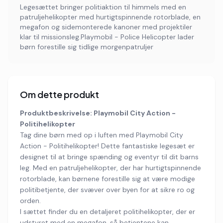
Legesættet bringer politiaktion til himmels med en
patruljehelikopter med hurtigtspinnende rotorblade, en
megafon og sidemonterede kanoner med projektiler
klar til missionsleg.Playmobil - Police Helicopter lader
børn forestille sig tidlige morgenpatruljer
Om dette produkt
Produktbeskrivelse: Playmobil City Action -
Politihelikopter
Tag dine børn med op i luften med Playmobil City
Action - Politihelikopter! Dette fantastiske legesæt er
designet til at bringe spænding og eventyr til dit barns
leg. Med en patruljehelikopter, der har hurtigtspinnende
rotorblade, kan børnene forestille sig at være modige
politibetjente, der svæver over byen for at sikre ro og
orden.
I sættet finder du en detaljeret politihelikopter, der er
udstyret med en megafon, så betjentene kan