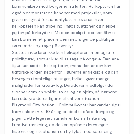
kommunikere med borgerne fra luften. Helikopteren har
også sidemonterede kanoner med projektiler, som
giver mulighed for actionfyldte missioner, hvor
helikopteren kan gribe ind i nødsituationer og hjælpe i
jagten på forbrydere. Med en cockpit, der kan åbnes,
kan børnene let placere den medfølgende politifigur i
førersædet og tage på eventyr.
Sættet inkluderer ikke kun helikopteren, men også to
politifigurer, som er klar til at tage på opgave. Den ene
figur kan sidde i helikopteren, mens den anden kan
udforske jorden nedenfor. Figurerne er fleksible og kan
bevæges i forskellige stillinger, hvilket giver mange
muligheder for kreativ leg. Derudover medfølger der
tilbehør som en walkie-talkie og en hjelm, så børnene
kan udstyre deres figurer til enhver situation.
Playmobil City Action - Politihelikopter henvender sig til
børn i alderen 4-10 år og er ideel til både drenge og
piger. Dette legesæt stimulerer børns fantasi og
kreative tænkning, da de kan opfinde deres egne
historier og situationer i en by fyldt med spænding.