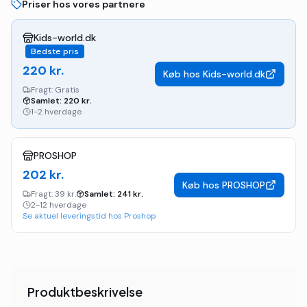
Priser hos vores partnere
Kids-world.dk
Bedste pris
220
kr.
Køb hos
Kids-world.dk
Fragt:
Gratis
Samlet:
220
kr.
1-2 hverdage
PROSHOP
202
kr.
Køb hos
PROSHOP
Fragt:
39 kr.
Samlet:
241
kr.
2-12 hverdage
Se aktuel leveringstid hos Proshop
Produktbeskrivelse