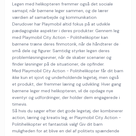
Legen med helikopteren fremmer også det sociale
samspil, når børnene leger sammen, og de lærer
værdien af samarbejde og kommunikation.
Derudover har Playmobil altid fokus på at udvikle
pædagogiske aspekter i deres produkter. Gennem leg
med Playmobil City Action - Politihelikopter kan
børnene træne deres finmotorik, når de håndterer de
små dele og figurer. Samtidig styrker legen deres
problemløsningsevner, når de skaber scenarier og
finder løsninger på de situationer, de opfinder.
Med Playmobil City Action - Politihelikopter får dit barn
ikke kun et sjovt og underholdende legetøj, men også
et produkt, der fremmer læring og udvikling. Hver gang
børnene leger med helikopteren, vil de opdage nye
eventyr og udfordringer, der holder dem engagerede i
timevis.
Så hvis du søger efter det gode legetøj, der kombinerer
action, læring og kreativ leg, er Playmobil City Action -
Politihelikopter et fantastisk valg! Giv dit barn
muligheden for at blive en del af politiets spændende