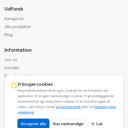
Udforsk
Kategorier
Alle produkter
Blog
Information
Om os
Kontakt
Privatlivspolitik
Ansvarsfraskrivelse
Vi bruger cookies
Playmobilbutikken.dk bruger cookies for at forbedre din
oplevelse. Vi bruger nødvendige cookies til grundlæggende
funktionalitet og analytiske cookies til at forstå brugen af
siden. Læs mere i vores
privatlivspolitik
eller se
Datatilsynets
©
2026
Playmobilbutikken.dk. Alle rettigheder forbeholdes.
vejledning
.
Playmobilbutikken.dk er en affiliate side og modtager kommission for
køb via vores links.
Accepter alle
Kun nødvendige
Luk
Dele af indholdet på dette website er udarbejdet med
kunstig