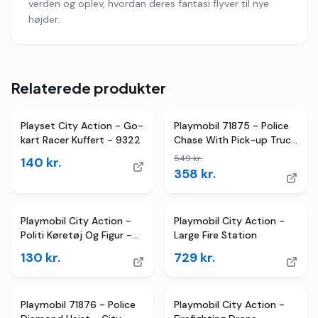
verden og oplev, hvordan deres fantasi flyver til nye
højder.
Relaterede produkter
2
butikker
TILBUD
Playset City Action - Go-
Playmobil 71875 - Police
kart Racer Kuffert - 9322
Chase With Pick-up Truck
- City Action
549
kr.
140
kr.
358
kr.
Playmobil City Action -
Playmobil City Action -
Politi Køretøj Og Figur -
Large Fire Station
5648
130
kr.
729
kr.
Playmobil 71876 - Police
Playmobil City Action -