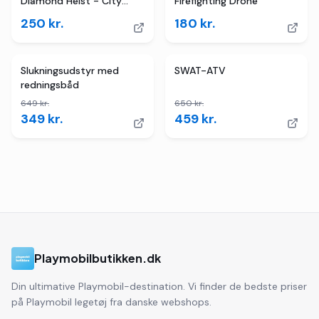
Diamond Heist - City
Firefighting Drone
Action - Politi
250
kr.
180
kr.
TILBUD
4
butikker
TILBUD
Slukningsudstyr med
SWAT-ATV
redningsbåd
649
kr.
650
kr.
349
kr.
459
kr.
Playmobilbutikken.dk
Din ultimative Playmobil-destination. Vi finder de bedste priser
på Playmobil legetøj fra danske webshops.