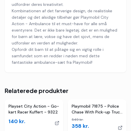
udfordrer deres kreativitet.
Kombinationen af det farverige design, de realistiske
detaljer og det alsidige tilbehør gør Playmobil City
Action - Ambulance til et must-have for alle små
eventyrere. Det er ikke bare legetøj; det er en mulighed
for børn at lære, vokse og have det sjovt, mens de
udforsker en verden af muligheder.
Opfordr dit barn til at påtage sig en vigtig rolle i
samfundet som en redder i nøden med dette
fantastiske ambulance-sæt fra Playmobil!
Relaterede produkter
2
butikker
TILBUD
Playset City Action - Go-
Playmobil 71875 - Police
kart Racer Kuffert - 9322
Chase With Pick-up Truck
- City Action
549
kr.
140
kr.
358
kr.