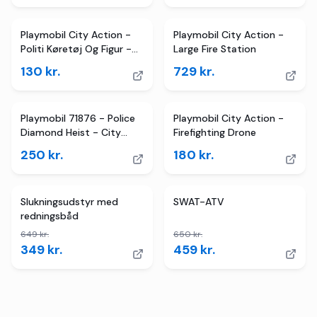
Playmobil City Action -
Playmobil City Action -
Politi Køretøj Og Figur -
Large Fire Station
5648
130
kr.
729
kr.
Playmobil 71876 - Police
Playmobil City Action -
Diamond Heist - City
Firefighting Drone
Action - Politi
250
kr.
180
kr.
TILBUD
4
butikker
TILBUD
Slukningsudstyr med
SWAT-ATV
redningsbåd
649
kr.
650
kr.
349
kr.
459
kr.