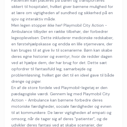
Patienten kan placeres på båren og transporteres
sikkert til hospitalet, hvilket giver børnene mulighed for
at lære om vigtigheden af sundhed og sikkerhed på en
sjov og interaktiv måde.
Men legen stopper ikke her! Playmobil City Action -
Ambulance tilbyder en række tilbehør, der forbedrer
legeoplevelsen. Dette inkluderer medicinske redskaber,
en førstehjælpskasse og endda en lille stjernevare, der
kan bruges til at give liv til scenarierne. Børn kan skabe
deres egne historier og eventyr, hvor de redder dagen
ved at hjælpe dem, der har brug for det. Dette sæt
opfordrer til fantasifuld leg, samarbejde og
problemløsning, hvilket gør det til en ideel gave til både
drenge og piger.
En af de store fordele ved Playmobil-legetøj er den
pædagogiske værdi. Gennem leg med Playmobil City
Action - Ambulance kan børnene forbedre deres
motoriske færdigheder, sociale færdigheder og evnen
til at kommunikere. De lærer vigtigheden af empati og
omsorg, når de tager sig af deres "patienter", og de
udvikler deres fantasi ved at skabe scenarier, der