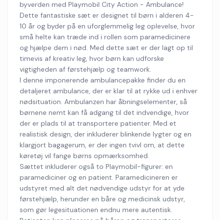
byverden med Playmobil City Action - Ambulance!
Dette fantastiske sæt er designet til børn i alderen 4-
10 år og byder på en uforglemmelig leg oplevelse, hvor
små helte kan træde ind i rollen som paramedicinere
og hjælpe dem i nød. Med dette sæt er der lagt op til
timevis af kreativ leg, hvor børn kan udforske
vigtigheden af førstehjælp og teamwork.
I denne imponerende ambulancepakke finder du en
detaljeret ambulance, der er klar til at rykke ud i enhver
nødsituation. Ambulanzen har åbningselementer, så
børnene nemt kan få adgang til det indvendige, hvor
der er plads til at transportere patienter. Med et
realistisk design, der inkluderer blinkende lygter og en
klargjort bagagerum, er der ingen tvivl om, at dette
køretøj vil fange børns opmærksomhed.
Sættet inkluderer også to Playmobil-figurer: en
paramediciner og en patient. Paramedicineren er
udstyret med alt det nødvendige udstyr for at yde
førstehjælp, herunder en båre og medicinsk udstyr,
som gør legesituationen endnu mere autentisk.