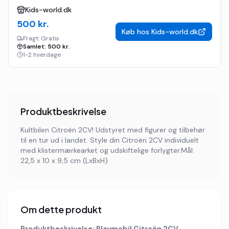
Kids-world.dk
500
kr.
Køb hos
Kids-world.dk
Fragt:
Gratis
Samlet:
500
kr.
1-2 hverdage
Produktbeskrivelse
Kultbilen Citroën 2CV! Udstyret med figurer og tilbehør
til en tur ud i landet. Style din Citroën 2CV individuelt
med klistermærkearket og udskiftelige forlygter.Mål:
22,5 x 10 x 9,5 cm (LxBxH)
Om dette produkt
Produktbeskrivelse: Playmobil Citroën 2CV