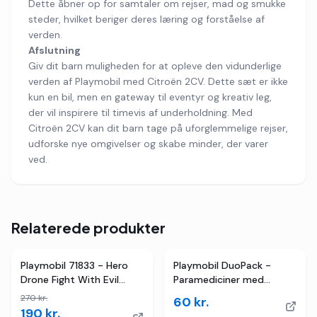
Dette åbner op for samtaler om rejser, mad og smukke
steder, hvilket beriger deres læring og forståelse af
verden.
Afslutning
Giv dit barn muligheden for at opleve den vidunderlige
verden af Playmobil med Citroën 2CV. Dette sæt er ikke
kun en bil, men en gateway til eventyr og kreativ leg,
der vil inspirere til timevis af underholdning. Med
Citroën 2CV kan dit barn tage på uforglemmelige rejser,
udforske nye omgivelser og skabe minder, der varer
ved.
Relaterede produkter
TILBUD
Playmobil 71833 - Hero
Playmobil DuoPack -
Drone Fight With Evil
Paramediciner med
Ninja - Action Heroes
Patient - 71506 - 6 Dele
270
kr.
60
kr.
190
kr.