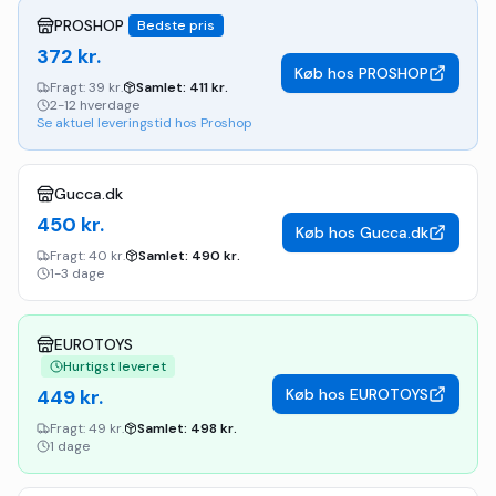
PROSHOP
Bedste pris
372
kr.
Køb hos
PROSHOP
Fragt:
39 kr.
Samlet:
411
kr.
2-12 hverdage
Se aktuel leveringstid hos Proshop
Gucca.dk
450
kr.
Køb hos
Gucca.dk
Fragt:
40 kr.
Samlet:
490
kr.
1-3 dage
EUROTOYS
Hurtigst leveret
449
kr.
Køb hos
EUROTOYS
Fragt:
49 kr.
Samlet:
498
kr.
1 dage