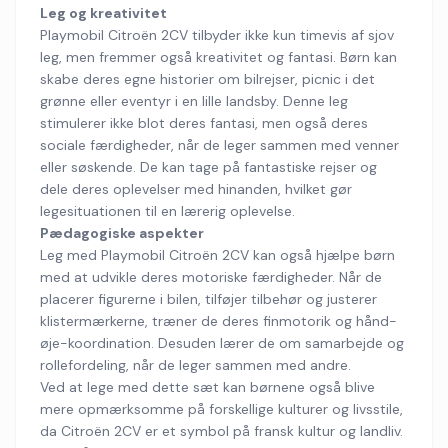
Leg og kreativitet
Playmobil Citroën 2CV tilbyder ikke kun timevis af sjov
leg, men fremmer også kreativitet og fantasi. Børn kan
skabe deres egne historier om bilrejser, picnic i det
grønne eller eventyr i en lille landsby. Denne leg
stimulerer ikke blot deres fantasi, men også deres
sociale færdigheder, når de leger sammen med venner
eller søskende. De kan tage på fantastiske rejser og
dele deres oplevelser med hinanden, hvilket gør
legesituationen til en lærerig oplevelse.
Pædagogiske aspekter
Leg med Playmobil Citroën 2CV kan også hjælpe børn
med at udvikle deres motoriske færdigheder. Når de
placerer figurerne i bilen, tilføjer tilbehør og justerer
klistermærkerne, træner de deres finmotorik og hånd-
øje-koordination. Desuden lærer de om samarbejde og
rollefordeling, når de leger sammen med andre.
Ved at lege med dette sæt kan børnene også blive
mere opmærksomme på forskellige kulturer og livsstile,
da Citroën 2CV er et symbol på fransk kultur og landliv.