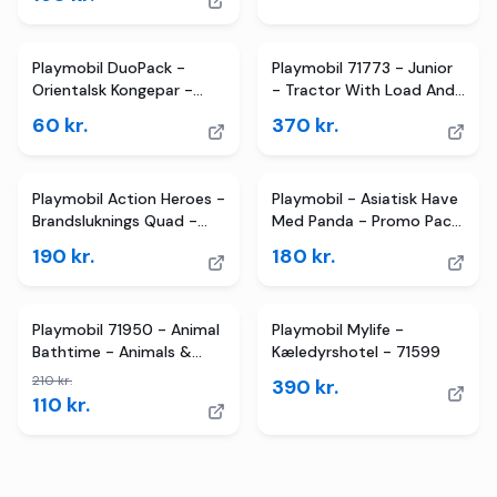
Playmobil DuoPack -
Playmobil 71773 - Junior
Orientalsk Kongepar -
- Tractor With Load And
70821 - 6 Dele
Drop Planter
60
kr.
370
kr.
Playmobil Action Heroes -
Playmobil - Asiatisk Have
Brandsluknings Quad -
Med Panda - Promo Pack
71825
- 71762
190
kr.
180
kr.
TILBUD
Playmobil 71950 - Animal
Playmobil Mylife -
Bathtime - Animals &
Kæledyrshotel - 71599
Friends - Flodhest
210
kr.
390
kr.
110
kr.