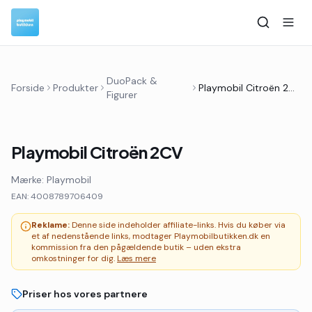
DuoPack &
Forside
Produkter
Playmobil Citroën 2CV
Figurer
Playmobil Citroën 2CV
Mærke:
Playmobil
EAN:
4008789706409
Reklame:
Denne side indeholder affiliate-links. Hvis du køber via
et af nedenstående links, modtager Playmobilbutikken.dk en
kommission fra den pågældende butik – uden ekstra
omkostninger for dig.
Læs mere
Priser hos vores partnere