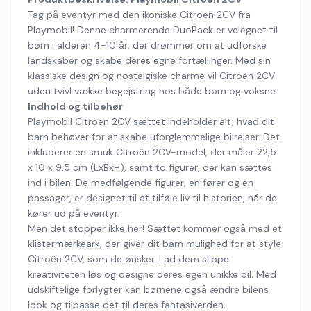
Tag på eventyr med den ikoniske Citroën 2CV fra
Playmobil! Denne charmerende DuoPack er velegnet til
børn i alderen 4-10 år, der drømmer om at udforske
landskaber og skabe deres egne fortællinger. Med sin
klassiske design og nostalgiske charme vil Citroën 2CV
uden tvivl vække begejstring hos både børn og voksne.
Indhold og tilbehør
Playmobil Citroën 2CV sættet indeholder alt, hvad dit
barn behøver for at skabe uforglemmelige bilrejser. Det
inkluderer en smuk Citroën 2CV-model, der måler 22,5
x 10 x 9,5 cm (LxBxH), samt to figurer, der kan sættes
ind i bilen. De medfølgende figurer, en fører og en
passager, er designet til at tilføje liv til historien, når de
kører ud på eventyr.
Men det stopper ikke her! Sættet kommer også med et
klistermærkeark, der giver dit barn mulighed for at style
Citroën 2CV, som de ønsker. Lad dem slippe
kreativiteten løs og designe deres egen unikke bil. Med
udskiftelige forlygter kan børnene også ændre bilens
look og tilpasse det til deres fantasiverden.