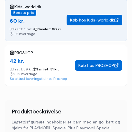
Kids-world.dk
Bedste pris
60
kr.
Køb hos
Kids-world.dk
Fragt:
Gratis
Samlet:
60
kr.
1-2 hverdage
PROSHOP
42
kr.
Køb hos
PROSHOP
Fragt:
39 kr.
Samlet:
81
kr.
2-12 hverdage
Se aktuel leveringstid hos Proshop
Produktbeskrivelse
Legetøjsfigursæt indeholder et barn med en go-kart og
hjelm fra PLAYMOBIL Special Plus.Playmobil Special