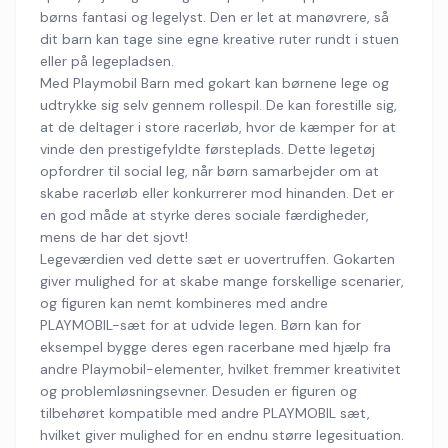
børns fantasi og legelyst. Den er let at manøvrere, så
dit barn kan tage sine egne kreative ruter rundt i stuen
eller på legepladsen.
Med Playmobil Barn med gokart kan børnene lege og
udtrykke sig selv gennem rollespil. De kan forestille sig,
at de deltager i store racerløb, hvor de kæmper for at
vinde den prestigefyldte førsteplads. Dette legetøj
opfordrer til social leg, når børn samarbejder om at
skabe racerløb eller konkurrerer mod hinanden. Det er
en god måde at styrke deres sociale færdigheder,
mens de har det sjovt!
Legeværdien ved dette sæt er uovertruffen. Gokarten
giver mulighed for at skabe mange forskellige scenarier,
og figuren kan nemt kombineres med andre
PLAYMOBIL-sæt for at udvide legen. Børn kan for
eksempel bygge deres egen racerbane med hjælp fra
andre Playmobil-elementer, hvilket fremmer kreativitet
og problemløsningsevner. Desuden er figuren og
tilbehøret kompatible med andre PLAYMOBIL sæt,
hvilket giver mulighed for en endnu større legesituation.