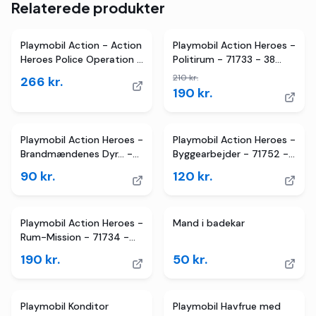
Relaterede produkter
2
butikker
TILBUD
Playmobil Action - Action
Playmobil Action Heroes -
Heroes Police Operation -
Politirum - 71733 - 38
71811
Dele
210
kr.
266
kr.
190
kr.
Playmobil Action Heroes -
Playmobil Action Heroes -
Brandmændenes Dyr... -
Byggearbejder - 71752 -
71467 - 22 Dele
14 Dele
90
kr.
120
kr.
Playmobil Action Heroes -
Mand i badekar
Rum-Mission - 71734 -
57 Dele
190
kr.
50
kr.
2
butikker
TILBUD
2
butikker
TILBUD
Playmobil Konditor
Playmobil Havfrue med