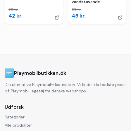
vandstøvende
blæksprutte
60
kr.
60
kr.
42
kr.
45
kr.
Playmobilbutikken.dk
Din ultimative Playmobil-destination. Vi finder de bedste priser
på Playmobil legetøj fra danske webshops.
Udforsk
Kategorier
Alle produkter