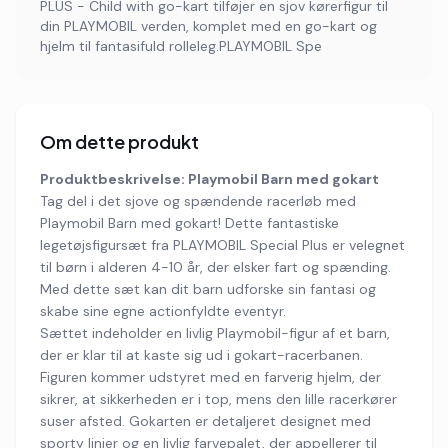
PLUS - Child with go-kart tilføjer en sjov kørerfigur til
din PLAYMOBIL verden, komplet med en go-kart og
hjelm til fantasifuld rolleleg.PLAYMOBIL Spe
Om dette produkt
Produktbeskrivelse: Playmobil Barn med gokart
Tag del i det sjove og spændende racerløb med
Playmobil Barn med gokart! Dette fantastiske
legetøjsfigursæt fra PLAYMOBIL Special Plus er velegnet
til børn i alderen 4-10 år, der elsker fart og spænding.
Med dette sæt kan dit barn udforske sin fantasi og
skabe sine egne actionfyldte eventyr.
Sættet indeholder en livlig Playmobil-figur af et barn,
der er klar til at kaste sig ud i gokart-racerbanen.
Figuren kommer udstyret med en farverig hjelm, der
sikrer, at sikkerheden er i top, mens den lille racerkører
suser afsted. Gokarten er detaljeret designet med
sporty linjer og en livlig farvepalet, der appellerer til