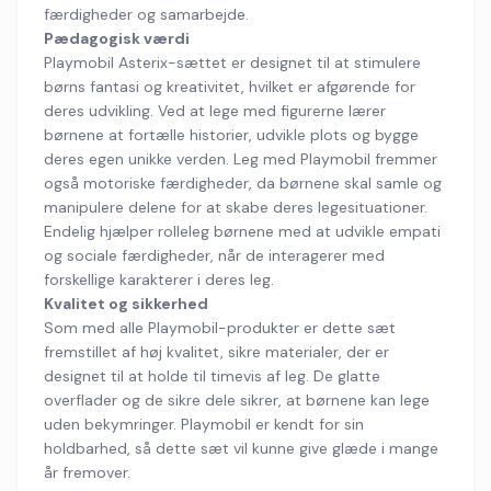
færdigheder og samarbejde.
Pædagogisk værdi
Playmobil Asterix-sættet er designet til at stimulere
børns fantasi og kreativitet, hvilket er afgørende for
deres udvikling. Ved at lege med figurerne lærer
børnene at fortælle historier, udvikle plots og bygge
deres egen unikke verden. Leg med Playmobil fremmer
også motoriske færdigheder, da børnene skal samle og
manipulere delene for at skabe deres legesituationer.
Endelig hjælper rolleleg børnene med at udvikle empati
og sociale færdigheder, når de interagerer med
forskellige karakterer i deres leg.
Kvalitet og sikkerhed
Som med alle Playmobil-produkter er dette sæt
fremstillet af høj kvalitet, sikre materialer, der er
designet til at holde til timevis af leg. De glatte
overflader og de sikre dele sikrer, at børnene kan lege
uden bekymringer. Playmobil er kendt for sin
holdbarhed, så dette sæt vil kunne give glæde i mange
år fremover.