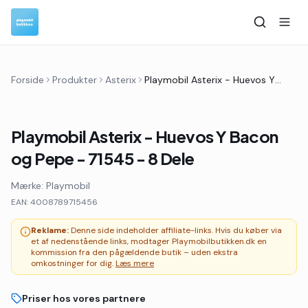
Forside
Produkter
Asterix
Playmobil Asterix - Huevos Y Bacon og Pepe - 71545 - 8 Dele
Playmobil Asterix - Huevos Y Bacon
og Pepe - 71545 - 8 Dele
Mærke:
Playmobil
EAN:
4008789715456
Reklame:
Denne side indeholder affiliate-links. Hvis du køber via
et af nedenstående links, modtager Playmobilbutikken.dk en
kommission fra den pågældende butik – uden ekstra
omkostninger for dig.
Læs mere
Priser hos vores partnere