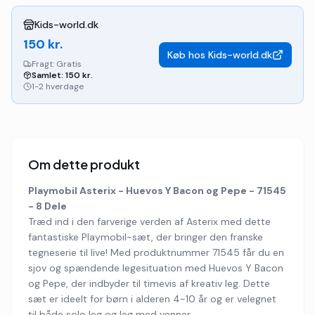
Kids-world.dk
150
kr.
Køb hos
Kids-world.dk
Fragt:
Gratis
Samlet:
150
kr.
1-2 hverdage
Om dette produkt
Playmobil Asterix - Huevos Y Bacon og Pepe - 71545
- 8 Dele
Træd ind i den farverige verden af Asterix med dette
fantastiske Playmobil-sæt, der bringer den franske
tegneserie til live! Med produktnummer 71545 får du en
sjov og spændende legesituation med Huevos Y Bacon
og Pepe, der indbyder til timevis af kreativ leg. Dette
sæt er ideelt for børn i alderen 4-10 år og er velegnet
til både solo leg og leg med venner.