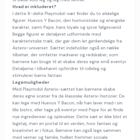
Hvad er inkluderet?
I dette 8-delte Playmobil-sæt finder du to elskelige
figurer: Huevos Y Bacon, den humoristiske og energiske
karakter, samt Pepe, hans loyale og sjove følgesvend.
Begge figurer er detaljeret udformede med
karakteristiske træk, der gør dem let genkendelige fra
Asterix-universet. Sættet indeholder også en række
tilbehør, der omfatter madvarer og redskaber, som
børnene kan bruge til at skabe deres egne små eventyr.
Detaljerne i tilbehøret opfordrer til rolleleg og
stimulerer børns fantasi.
Legemuligheder
Med Playmobil Asterix-sættet kan børnene skabe
deres egne scener fra de klassiske Asterix-historier. De
kan lege med Huevos Y Bacon, når han laver mad i sin
lille bistro, eller tage på eventyr med Pepe for at finde
nye ingredienser og oplevelser. Dette sæt er ikke blot et
legetøj, men en portal til en verden, hvor fantasi og
kreativitet er i fokus. Børnene kan også lege sammen
med venner og familie, hvilket fremmer sociale