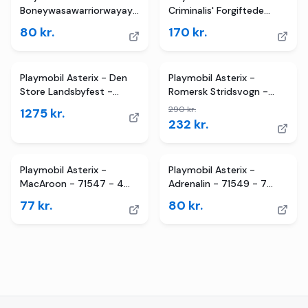
Boneywasawarriorwayayix
Criminalis' Forgiftede
- 71548 - 8 Dele
Kage - 24 Dele - 7126
80
kr.
170
kr.
4
butikker
TILBUD
Playmobil Asterix - Den
Playmobil Asterix -
Store Landsbyfest -
Romersk Stridsvogn -
70931 - 310 Dele
71543 - 31 Dele
290
kr.
1275
kr.
232
kr.
Playmobil Asterix -
Playmobil Asterix -
MacAroon - 71547 - 4
Adrenalin - 71549 - 7
Dele
Dele
77
kr.
80
kr.