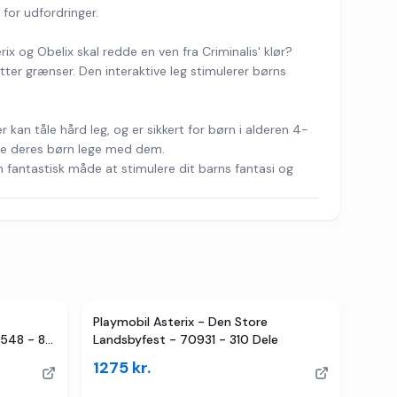
for udfordringer.
x og Obelix skal redde en ven fra Criminalis' klør?
tter grænser. Den interaktive leg stimulerer børns
 kan tåle hård leg, og er sikkert for børn i alderen 4-
lade deres børn lege med dem.
en fantastisk måde at stimulere dit barns fantasi og
Playmobil Asterix - Den Store
1548 - 8
Landsbyfest - 70931 - 310 Dele
1275
kr.