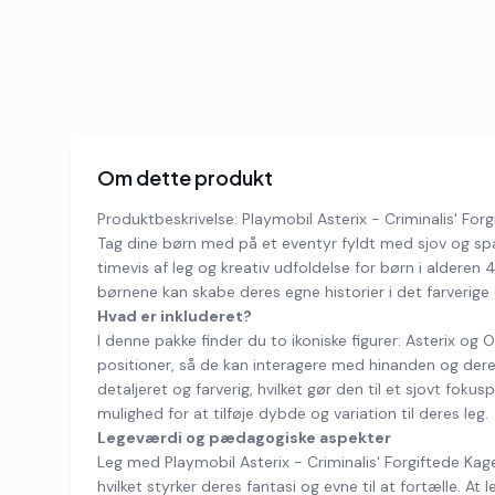
Om dette produkt
Produktbeskrivelse: Playmobil Asterix - Criminalis' For
Tag dine børn med på et eventyr fyldt med sjov og spæn
timevis af leg og kreativ udfoldelse for børn i alderen
børnene kan skabe deres egne historier i det farverige 
Hvad er inkluderet?
I denne pakke finder du to ikoniske figurer: Asterix og 
positioner, så de kan interagere med hinanden og deres
detaljeret og farverig, hvilket gør den til et sjovt f
mulighed for at tilføje dybde og variation til deres leg.
Legeværdi og pædagogiske aspekter
Leg med Playmobil Asterix - Criminalis' Forgiftede Kage
hvilket styrker deres fantasi og evne til at fortælle. 