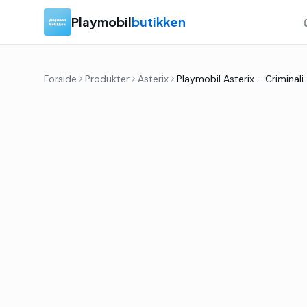
Playmobil
butikken
Forside
Produkter
Asterix
Playmobil Asterix - Criminalis' For