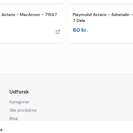
l Asterix - MacAroon - 71547
Playmobil Asterix - Adrenalin 
7 Dele
80
kr.
Udforsk
Kategorier
Alle produkter
Blog
es