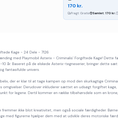
170
kr.
Fragt:
Gratis
Samlet:
170
kr.
giftede Kage - 24 Dele - 7126
ding med Playmobil Asterix - Criminalis' Forgiftede Kage! Dette fanta
 4-10 år. Baseret på de elskede Asterix-tegneserier, bringer dette sæt
og fantasifulde univers.
Obelix, der er klar til at tage kampen op mod den skurkagtige Criminal
 omgivelser. Derudover inkluderer sættet en udsøgt forgiftet kage, so
okuspunkt for legene. Dertil kommer en række tilbehørsdele som en kro
 fremmer ikke blot kreativitet, men også sociale færdigheder. Børnen
At lege med figurerne hjælper dem med at udvikle deres motoriske fær