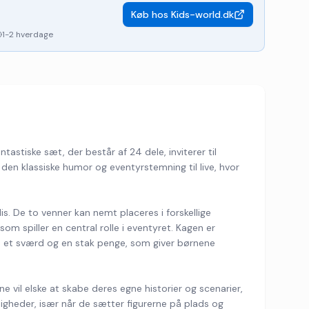
Køb hos
Kids-world.dk
1-2 hverdage
stiske sæt, der består af 24 dele, inviterer til
 den klassiske humor og eventyrstemning til live, hvor
is. De to venner kan nemt placeres i forskellige
m spiller en central rolle i eventyret. Kagen er
ne, et sværd og en stak penge, som giver børnene
e vil elske at skabe deres egne historier og scenarier,
digheder, især når de sætter figurerne på plads og