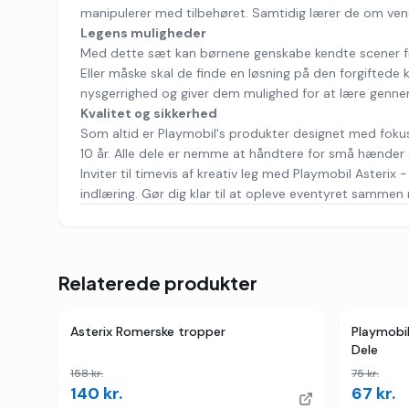
manipulerer med tilbehøret. Samtidig lærer de om vens
Legens muligheder
Med dette sæt kan børnene genskabe kendte scener fra As
Eller måske skal de finde en løsning på den forgiftede 
nysgerrighed og giver dem mulighed for at lære genne
Kvalitet og sikkerhed
Som altid er Playmobil's produkter designet med fokus på
10 år. Alle dele er nemme at håndtere for små hænder o
Inviter til timevis af kreativ leg med Playmobil Asterix
indlæring. Gør dig klar til at opleve eventyret sammen
Relaterede produkter
3
butikker
TILBUD
2
butikk
Asterix Romerske tropper
Playmobil
Dele
158
kr.
75
kr.
140
kr.
67
kr.