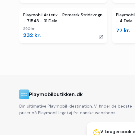
4
butikker
TILBUD
Playmobil Asterix - Romersk Stridsvogn
Playmobi
- 71543 - 31 Dele
- 4 Dele
290
kr.
77
kr.
232
kr.
Playmobilbutikken.dk
Din ultimative Playmobil-destination. Vi finder de bedste
priser på Playmobil legetøj fra danske webshops.
Vi bruger cooki