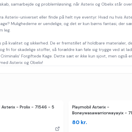
kab, samarbejde og problemløsning, når Asterix og Obelix står over 
terix-universet eller finde på helt nye eventyr. Hvad nu hvis Asteri
kage? Mulighederne er uendelige, og det er kun børns fantasi, der sæ
m leg.
 kvalitet og sikkerhed. De er fremstillet af holdbare materialer, der
g fri for skadelige stoffer, så forældre kan føle sig trygge ved at 
 - Criminalis' Forgiftede Kage. Dette sæt er ikke kun sjovt, men også 
 med Asterix og Obelix!
er
TILBUD
 Asterix - Prolix - 71546 - 5
Playmobil Asterix -
Boneywasawarriorwayayix - 7
Dele
80
kr.