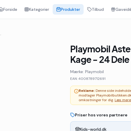
Forside
Kategorier
Produkter
Tilbud
Gaveidé
giftede Kage - 24 Dele - 7126
Playmobil Aster
Kage - 24 Dele 
Mærke:
Playmobil
EAN:
4008789712691
Reklame:
Denne side indeholder 
modtager Playmobilbutikken.dk
omkostninger for dig.
Læs mere
Priser hos vores partnere
Kids-world.dk