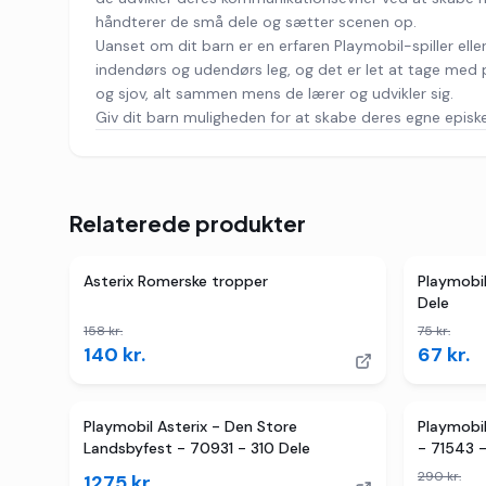
håndterer de små dele og sætter scenen op.
Uanset om dit barn er en erfaren Playmobil-spiller eller 
indendørs og udendørs leg, og det er let at tage med p
og sjov, alt sammen mens de lærer og udvikler sig.
Giv dit barn muligheden for at skabe deres egne episk
Relaterede produkter
3
butikker
TILBUD
2
butikk
Asterix Romerske tropper
Playmobil
Dele
158
kr.
75
kr.
140
kr.
67
kr.
4
butik
Playmobil Asterix - Den Store
Playmobil
Landsbyfest - 70931 - 310 Dele
- 71543 -
290
kr.
1275
kr.