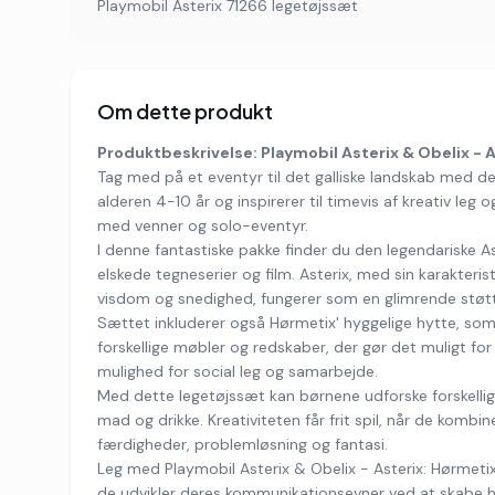
Playmobil Asterix 71266 legetøjssæt
Om dette produkt
Produktbeskrivelse: Playmobil Asterix & Obelix - A
Tag med på et eventyr til det galliske landskab med de
alderen 4-10 år og inspirerer til timevis af kreativ leg 
med venner og solo-eventyr.
I denne fantastiske pakke finder du den legendariske As
elskede tegneserier og film. Asterix, med sin karakteris
visdom og snedighed, fungerer som en glimrende støtte
Sættet inkluderer også Hørmetix' hyggelige hytte, som e
forskellige møbler og redskaber, der gør det muligt for 
mulighed for social leg og samarbejde.
Med dette legetøjssæt kan børnene udforske forskellig
mad og drikke. Kreativiteten får frit spil, når de komb
færdigheder, problemløsning og fantasi.
Leg med Playmobil Asterix & Obelix - Asterix: Hørmeti
de udvikler deres kommunikationsevner ved at skabe h