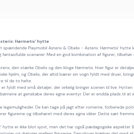
sterix: Hørmetix' hytte
t spændende Playmobil Asterix & Obelix - Asterix: Hørmetix' hytte le
og fantasifulde scenarier. Med en god kombination af figurer, tilbehør 
terix, den stærke Obelix og den kloge Hørmetix. Hver figur er detaljer
tiske hjelm, og Obelix, der altid bærer sin vogn fyldt med druer, bring
 til de to helte.
r fyldt med små detaljer, der virkelig bringer scenen til live. Hytt
børnene at genskabe deres egne eventyr. Der er endda plads til at invit
e legemuligheder. De kan tage på jagt efter romerne, forberede pot
inerer figurerne og tilbehøret med deres egne idéer. Dette sæt fremme
x' hytte er ikke blot sjovt, men det har også pædagogiske aspekter.
istorier og dialoger mellem figurerne. Derudover hjælper det med a