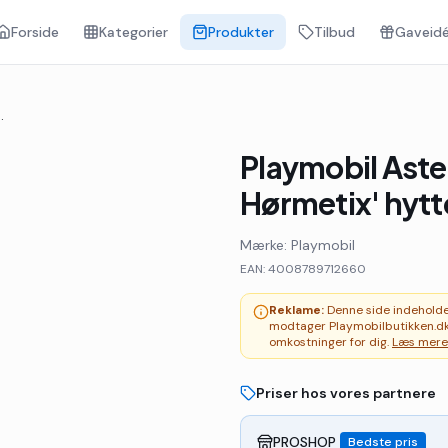
Forside
Kategorier
Produkter
Tilbud
Gaveidé
- Asterix: Hørmetix' hytte
Playmobil Aste
Hørmetix' hytt
Mærke:
Playmobil
EAN:
4008789712660
Reklame:
Denne side indeholder 
modtager Playmobilbutikken.dk
omkostninger for dig.
Læs mere
Priser hos vores partnere
PROSHOP
Bedste pris