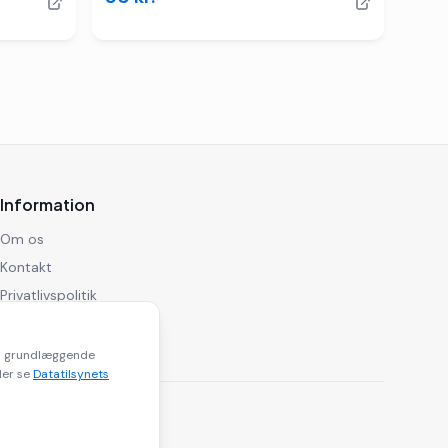
Information
Om os
Kontakt
Privatlivspolitik
Ansvarsfraskrivelse
til grundlæggende
ler se
Datatilsynets
inks.