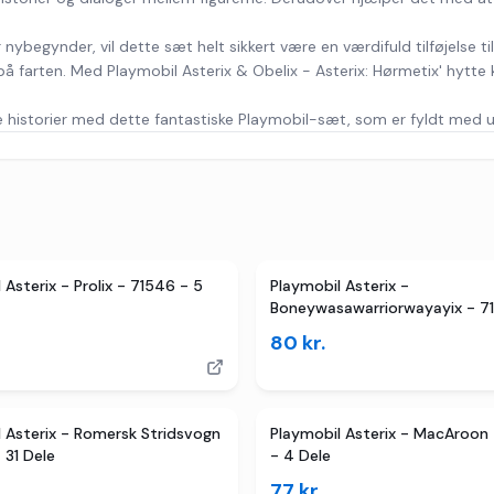
nybegynder, vil dette sæt helt sikkert være en værdifuld tilføjelse til
å farten. Med Playmobil Asterix & Obelix - Asterix: Hørmetix' hytte 
e historier med dette fantastiske Playmobil-sæt, som er fyldt med ue
er
TILBUD
 Asterix - Prolix - 71546 - 5
Playmobil Asterix -
Boneywasawarriorwayayix - 7
Dele
80
kr.
ker
TILBUD
 Asterix - Romersk Stridsvogn
Playmobil Asterix - MacAroon
 31 Dele
- 4 Dele
77
kr.