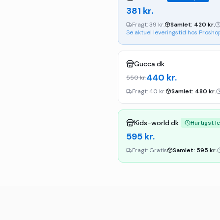
381
kr.
Fragt:
39 kr.
Samlet:
420
kr.
Se aktuel leveringstid hos Prosho
Gucca.dk
440
kr.
550
kr.
Fragt:
40 kr.
Samlet:
480
kr.
Kids-world.dk
Hurtigst l
595
kr.
Fragt:
Gratis
Samlet:
595
kr.