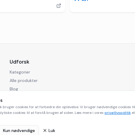
Udforsk
Kategorier
Alle produkter
Blog
es
k bruger cookies for at forbedre din oplevelse. Vi bruger nødvendige cookies 
lytiske cookies til at forstå brugen af siden. Læs mere i vores
privatlivspolitik
el
©
2026
Playmobilbutikken.dk. Alle rettigheder forbeholdes.
Kun nødvendige
Luk
mobilbutikken.dk er en affiliate side og modtager kommission for køb via vores l