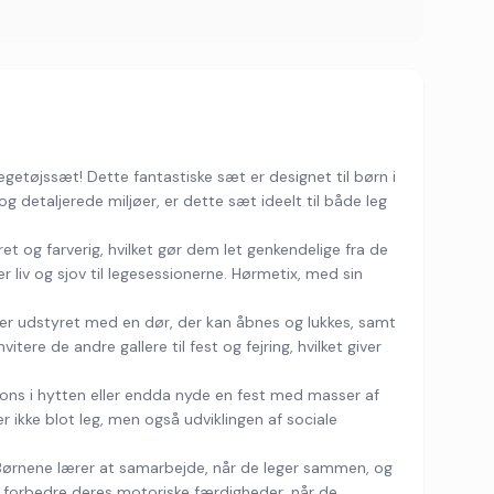
getøjssæt! Dette fantastiske sæt er designet til børn i
og detaljerede miljøer, er dette sæt ideelt til både leg
et og farverig, hvilket gør dem let genkendelige fra de
er liv og sjov til legesessionerne. Hørmetix, med sin
en er udstyret med en dør, der kan åbnes og lukkes, samt
ere de andre gallere til fest og fejring, hvilket giver
ions i hytten eller endda nyde en fest med masser af
r ikke blot leg, men også udviklingen af sociale
 Børnene lærer at samarbejde, når de leger sammen, og
t forbedre deres motoriske færdigheder, når de