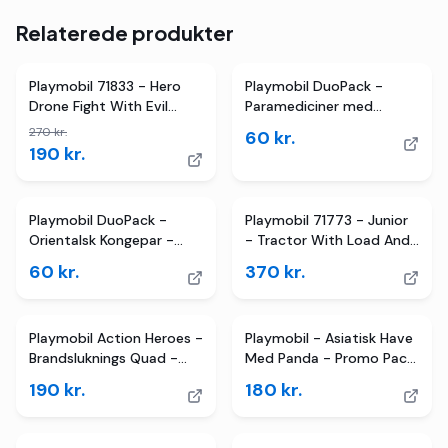
Relaterede produkter
TILBUD
Playmobil 71833 - Hero
Playmobil DuoPack -
Drone Fight With Evil
Paramediciner med
Ninja - Action Heroes
Patient - 71506 - 6 Dele
270
kr.
60
kr.
190
kr.
Playmobil DuoPack -
Playmobil 71773 - Junior
Orientalsk Kongepar -
- Tractor With Load And
70821 - 6 Dele
Drop Planter
60
kr.
370
kr.
Playmobil Action Heroes -
Playmobil - Asiatisk Have
Brandsluknings Quad -
Med Panda - Promo Pack
71825
- 71762
190
kr.
180
kr.