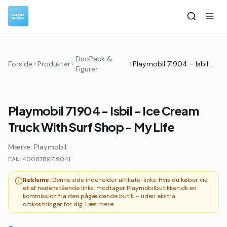
DuoPack &
Forside
Produkter
Playmobil 71904 - Isbil - Ice Cream Truck With Surf Shop - My Life
Figurer
Playmobil 71904 - Isbil - Ice Cream
Truck With Surf Shop - My Life
Mærke:
Playmobil
EAN:
4008789719041
Reklame:
Denne side indeholder affiliate-links. Hvis du køber via
et af nedenstående links, modtager Playmobilbutikken.dk en
kommission fra den pågældende butik – uden ekstra
omkostninger for dig.
Læs mere