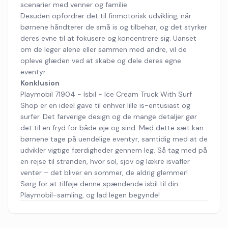
scenarier med venner og familie.
Desuden opfordrer det til finmotorisk udvikling, når
børnene håndterer de små is og tilbehør, og det styrker
deres evne til at fokusere og koncentrere sig. Uanset
om de leger alene eller sammen med andre, vil de
opleve glæden ved at skabe og dele deres egne
eventyr.
Konklusion
Playmobil 71904 - Isbil - Ice Cream Truck With Surf
Shop er en ideel gave til enhver lille is-entusiast og
surfer. Det farverige design og de mange detaljer gør
det til en fryd for både øje og sind. Med dette sæt kan
børnene tage på uendelige eventyr, samtidig med at de
udvikler vigtige færdigheder gennem leg. Så tag med på
en rejse til stranden, hvor sol, sjov og lækre isvafler
venter – det bliver en sommer, de aldrig glemmer!
Sørg for at tilføje denne spændende isbil til din
Playmobil-samling, og lad legen begynde!