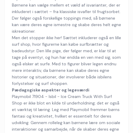
Børnene kan vælge mellem et væld af isvarianter, der er
inkluderet i sættet – fra klassiske isvafler til frugtsorbet.
Der følger også forskellige toppings med, så børnene
kan være deres egne ismestre og skabe deres helt egne
iskreationer.
Men det stopper ikke her! Sættet inkluderer også en lille
surf shop, hvor figurerne kan købe surfbrætter og
badeudstyr. Den lille pige, der følger med, er klar til at
tage på eventyr, og hun har endda en ven med sig, som
også elsker at surfe. Med to figurer bliver legen endnu
mere interaktiv, da børnene kan skabe deres egne
historier og situationer, der involverer både isbilens
forlystelser og surf shoppen.
Pædagogiske aspekter og legeværdi
Playmobil 71904 - Isbil - Ice Cream Truck With Surf
Shop er ikke blot en kilde til underholdning; det er også
et værktøj til læring. Leg med Playmobil fremmer børns
fantasi og kreativitet, hvilket er essentielt for deres
udvikling. Gennem rolleleg kan børnene lære om sociale
interaktioner og samarbejde, når de skaber deres egne