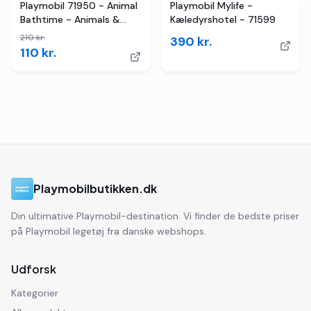
TILBUD
Playmobil 71950 - Animal
Playmobil Mylife -
Bathtime - Animals &
Kæledyrshotel - 71599
Friends - Flodhest
210
kr.
390
kr.
110
kr.
Playmobilbutikken.dk
Din ultimative Playmobil-destination. Vi finder de bedste priser
på Playmobil legetøj fra danske webshops.
Udforsk
Kategorier