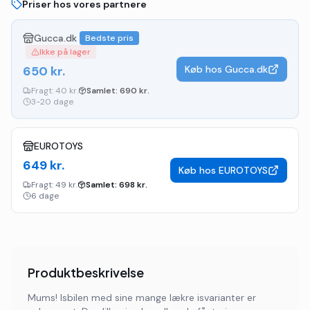
Priser hos vores partnere
Gucca.dk
Bedste pris
Ikke på lager
650
kr.
Køb hos
Gucca.dk
Fragt:
40 kr.
Samlet:
690
kr.
3-20 dage
EUROTOYS
649
kr.
Køb hos
EUROTOYS
Fragt:
49 kr.
Samlet:
698
kr.
6 dage
Produktbeskrivelse
Mums! Isbilen med sine mange lækre isvarianter er