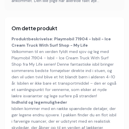
ankommet. Den lille pige har allerede fået øje...
Om dette produkt
Produktbeskrivelse: Playmobil 71904 - Isbil - Ice
Cream Truck With Surf Shop - My Life
Velkommen til en verden fyldt med sjov og leg med
Playmobil 71904 - Isbil - Ice Cream Truck With Surf
Shop fra My Life serien! Denne fantastiske isbil bringer
sommerens bedste fornøjelser direkte ind i stuen, og
den vil uden tvivl blive et hit blandt børn i alderen 4-10
år. Isbilen er ikke bare et transportmiddel – den er også
et samlingspunkt for vennerne, som elsker at nyde
lækre isvarianter og lege surfere på stranden!
Indhold og legemuligheder
Isbilen kommer med en række spændende detaljer, der
gør legene endnu sjovere. I pakken finder du en flot isbil
i farverige nuancer, der er udstyret med en realistisk
skydedør, der åbner op til en verden af lækkerier.