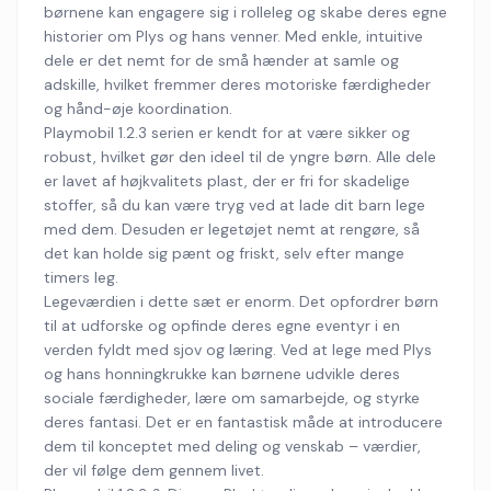
børnene kan engagere sig i rolleleg og skabe deres egne
historier om Plys og hans venner. Med enkle, intuitive
dele er det nemt for de små hænder at samle og
adskille, hvilket fremmer deres motoriske færdigheder
og hånd-øje koordination.
Playmobil 1.2.3 serien er kendt for at være sikker og
robust, hvilket gør den ideel til de yngre børn. Alle dele
er lavet af højkvalitets plast, der er fri for skadelige
stoffer, så du kan være tryg ved at lade dit barn lege
med dem. Desuden er legetøjet nemt at rengøre, så
det kan holde sig pænt og friskt, selv efter mange
timers leg.
Legeværdien i dette sæt er enorm. Det opfordrer børn
til at udforske og opfinde deres egne eventyr i en
verden fyldt med sjov og læring. Ved at lege med Plys
og hans honningkrukke kan børnene udvikle deres
sociale færdigheder, lære om samarbejde, og styrke
deres fantasi. Det er en fantastisk måde at introducere
dem til konceptet med deling og venskab – værdier,
der vil følge dem gennem livet.