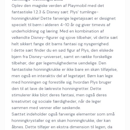
Oplev den magiske verden af Playmobil med det
fantastiske 1.2.3 & Disney sæt: Plys' tumlinge-
honningkrukke! Dette farverige legetøjssæt er designet
specielt til børn i alderen 4-10 år og giver timevis af
underholdning og læring. Med en kombination af
velkendte Disney-figurer og sjove tilbehør, vil dette sæt
helt sikkert fange dit barns fantasi og nysgerrighed.
I dette sæt finder du en sød figur af Plys, den elskede
bjørn fra Disney-universet, samt en række forskellige
tilbehør, der gør legemulighederne uendelige. Den
fantastiske honningkrukke er ikke bare en skøn tilføjelse,
men også en interaktiv del af legetøjet. Børn kan lege
med honningen og forestille sig, hvordan Plys bruger
den til at lave de lækreste honningretter. Dette
stimulerer ikke blot deres fantasi, men også deres
kreativitet og sociale færdigheder, når de leger
sammen med venner eller søskende.
Sættet indeholder også farverige elementer som små
honningkrystaller og en skøn honningkrukke, der kan
åbnes. Dette tilføjer en ekstra dimension til legen, da