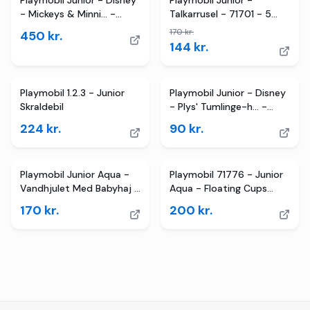
Playmobil Junior - Disney
Playmobil Junior -
- Mickeys & Minni... -
Talkarrusel - 71701 - 5
71696 - 16 Dele
Dele
170
kr.
450
kr.
144
kr.
Playmobil 1.2.3 - Junior
Playmobil Junior - Disney
Skraldebil
- Plys' Tumlinge-h... -
71695 - 2 Dele
224
kr.
90
kr.
Playmobil Junior Aqua -
Playmobil 71776 - Junior
Vandhjulet Med Babyhaj -
Aqua - Floating Cups
71688 - 6 Dele
With Water Fun
170
kr.
200
kr.