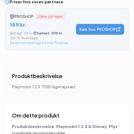
Priser hos vores partnere
PROSHOP
Ikke på lager
169
kr.
Køb hos
PROSHOP
Fragt:
39 kr.
Samlet:
208
kr.
2-12 hverdage
Se aktuel leveringstid hos Proshop
Produktbeskrivelse
Playmobil 1.2.3 71318 legetøjssæt
Om dette produkt
Produktbeskrivelse: Playmobil 1.2.3 & Disney: Plys'
tumlinge-honningkrukke