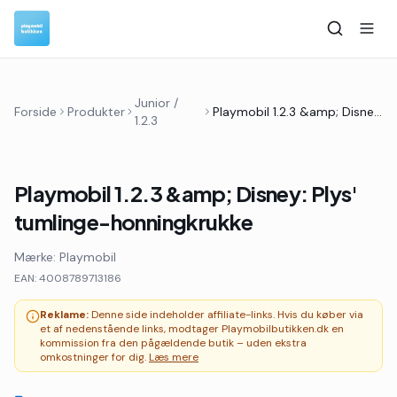
Junior /
Forside
Produkter
Playmobil 1.2.3 &amp; Disney: Plys' tumlinge-honningkrukke
1.2.3
Playmobil 1.2.3 &amp; Disney: Plys'
tumlinge-honningkrukke
Mærke:
Playmobil
EAN:
4008789713186
Reklame:
Denne side indeholder affiliate-links. Hvis du køber via
et af nedenstående links, modtager Playmobilbutikken.dk en
kommission fra den pågældende butik – uden ekstra
omkostninger for dig.
Læs mere