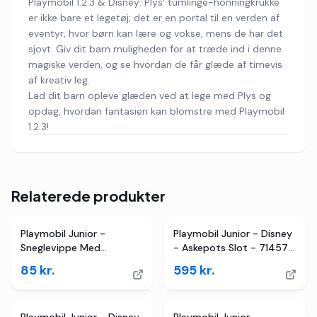
Playmobil 1.2.3 & Disney: Plys' tumlinge-honningkrukke
er ikke bare et legetøj; det er en portal til en verden af
eventyr, hvor børn kan lære og vokse, mens de har det
sjovt. Giv dit barn muligheden for at træde ind i denne
magiske verden, og se hvordan de får glæde af timevis
af kreativ leg.
Lad dit barn opleve glæden ved at lege med Plys og
opdag, hvordan fantasien kan blomstre med Playmobil
1.2.3!
Relaterede produkter
Playmobil Junior -
Playmobil Junior - Disney
Sneglevippe Med
- Askepots Slot - 71457 -
Raslefunk... - 71699 - 2
25 Dele
85
kr.
595
kr.
Dele
2
butikker
TILBUD