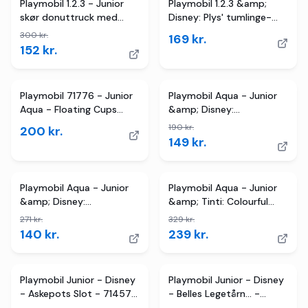
2
butikker
TILBUD
Playmobil 1.2.3 - Junior
Playmobil 1.2.3 &amp;
skør donuttruck med
Disney: Plys' tumlinge-
stablings- og
honningkrukke
300
kr.
169
kr.
sorteringsfunktion
152
kr.
2
butikker
TILBUD
Playmobil 71776 - Junior
Playmobil Aqua - Junior
Aqua - Floating Cups
&amp; Disney:
With Water Fun
Ariel&apos;s Shell Shower
190
kr.
200
kr.
149
kr.
2
butikker
TILBUD
3
butikker
TILBUD
Playmobil Aqua - Junior
Playmobil Aqua - Junior
&amp; Disney:
&amp; Tinti: Colourful
Vaiana&apos;s Sailboat
Kraken
271
kr.
329
kr.
140
kr.
239
kr.
Playmobil Junior - Disney
Playmobil Junior - Disney
- Askepots Slot - 71457 -
- Belles Legetårn... -
25 Dele
71458 - 7 Dele