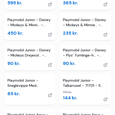
595
kr.
365
kr.
Playmobil Junior - Disney
Playmobil Junior - Disney
- Mickeys & Minni... -
- Mickeys & Minnie... -
71696 - 16 Dele
71697 - 7 Dele
450
kr.
235
kr.
Playmobil Junior - Disney
Playmobil Junior - Disney
- Mickeys Drejesol... -
- Plys' Tumlinge-h... -
71698 - 2 Dele
71695 - 2 Dele
90
kr.
90
kr.
2
butikker
TILBUD
Playmobil Junior -
Playmobil Junior -
Sneglevippe Med
Talkarrusel - 71701 - 5
Raslefunk... - 71699 - 2
Dele
170
kr.
85
kr.
Dele
144
kr.
Playmobil Junior Aqua -
Playmobil Junior Aqua -