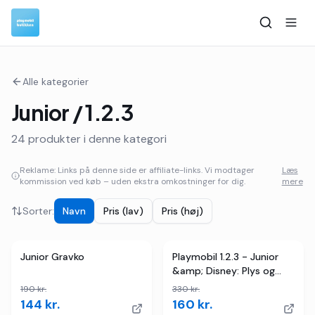
Alle kategorier
Junior / 1.2.3
24
produkter i denne kategori
Reklame: Links på denne side er affiliate-links. Vi modtager
Læs
kommission ved køb – uden ekstra omkostninger for dig.
mere
Sorter:
Navn
Pris (lav)
Pris (høj)
3
butikker
TILBUD
2
butikker
TILBUD
Junior Gravko
Playmobil 1.2.3 - Junior
&amp; Disney: Plys og
tigers bigård
190
kr.
330
kr.
144
kr.
160
kr.