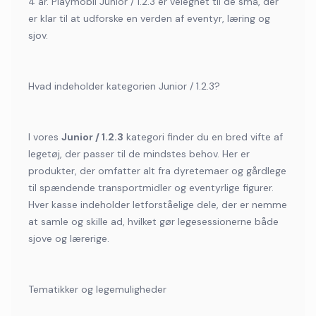
4 år. Playmobil Junior / 1.2.3 er velegnet til de små, der
er klar til at udforske en verden af eventyr, læring og
sjov.
Hvad indeholder kategorien Junior / 1.2.3?
I vores
Junior / 1.2.3
kategori finder du en bred vifte af
legetøj, der passer til de mindstes behov. Her er
produkter, der omfatter alt fra dyretemaer og gårdlege
til spændende transportmidler og eventyrlige figurer.
Hver kasse indeholder letforståelige dele, der er nemme
at samle og skille ad, hvilket gør legesessionerne både
sjove og lærerige.
Tematikker og legemuligheder