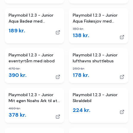
2
butikker
TILBUD
Playmobil 1.2.3 - Junior
Playmobil 1.2.3 - Junior
Aqua Badeø med
Aqua Fiskesjov med
vandrutsjebane
havdyr
180
kr.
189
kr.
138
kr.
2
butikker
TILBUD
3
butikker
TILBUD
Playmobil 1.2.3 - Junior
Playmobil 1.2.3 - Junior
eventyrtårn med isbod
lufthavns shuttlebus
470
kr.
250
kr.
390
kr.
178
kr.
3
butikker
TILBUD
Playmobil 1.2.3 - Junior
Playmobil 1.2.3 - Junior
Mit egen Noahs Ark til at
Skraldebil
tage med
469
kr.
224
kr.
378
kr.