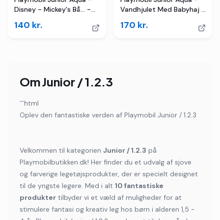
Disney - Mickey's Bå... -
Vandhjulet Med Babyhaj -
71707 - 4 Dele
71688 - 6 Dele
140
kr.
170
kr.
Om
Junior / 1.2.3
```html
Oplev den fantastiske verden af Playmobil Junior / 1.2.3
Velkommen til kategorien
Junior / 1.2.3
på
Playmobilbutikken.dk! Her finder du et udvalg af sjove
og farverige legetøjsprodukter, der er specielt designet
til de yngste legere. Med i alt
10 fantastiske
produkter
tilbyder vi et væld af muligheder for at
stimulere fantasi og kreativ leg hos børn i alderen 1,5 -