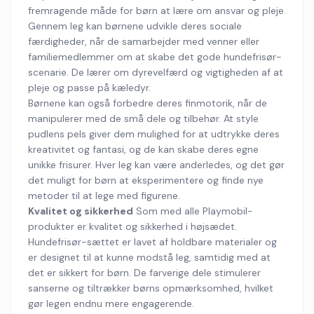
fremragende måde for børn at lære om ansvar og pleje.
Gennem leg kan børnene udvikle deres sociale
færdigheder, når de samarbejder med venner eller
familiemedlemmer om at skabe det gode hundefrisør-
scenarie. De lærer om dyrevelfærd og vigtigheden af at
pleje og passe på kæledyr.
Børnene kan også forbedre deres finmotorik, når de
manipulerer med de små dele og tilbehør. At style
pudlens pels giver dem mulighed for at udtrykke deres
kreativitet og fantasi, og de kan skabe deres egne
unikke frisurer. Hver leg kan være anderledes, og det gør
det muligt for børn at eksperimentere og finde nye
metoder til at lege med figurene.
Kvalitet og sikkerhed
Som med alle Playmobil-
produkter er kvalitet og sikkerhed i højsædet.
Hundefrisør-sættet er lavet af holdbare materialer og
er designet til at kunne modstå leg, samtidig med at
det er sikkert for børn. De farverige dele stimulerer
sanserne og tiltrækker børns opmærksomhed, hvilket
gør legen endnu mere engagerende.