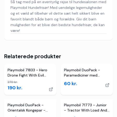
Så tag med på en eventyrlig rejse til hundesalonen med
Playmobil Hundefrisør! Med uendelige legemuligheder
og et væld af tilbehør vil dette sæt helt sikkert blive en
favorit blandt både børn og forældre. Giv dit barn
muligheden for at blive den bedste hundefrisør, de kan
være!
Relaterede produkter
TILBUD
Playmobil 71833 - Hero
Playmobil DuoPack -
Drone Fight With Evil
Paramediciner med
Ninja - Action Heroes
Patient - 71506 - 6 Dele
270
kr.
60
kr.
190
kr.
Playmobil DuoPack -
Playmobil 71773 - Junior
Orientalsk Kongepar -
- Tractor With Load And
70821 - 6 Dele
Drop Planter