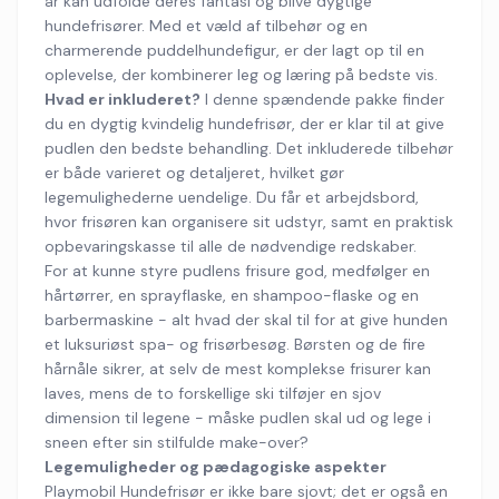
år kan udfolde deres fantasi og blive dygtige
hundefrisører. Med et væld af tilbehør og en
charmerende puddelhundefigur, er der lagt op til en
oplevelse, der kombinerer leg og læring på bedste vis.
Hvad er inkluderet?
I denne spændende pakke finder
du en dygtig kvindelig hundefrisør, der er klar til at give
pudlen den bedste behandling. Det inkluderede tilbehør
er både varieret og detaljeret, hvilket gør
legemulighederne uendelige. Du får et arbejdsbord,
hvor frisøren kan organisere sit udstyr, samt en praktisk
opbevaringskasse til alle de nødvendige redskaber.
For at kunne styre pudlens frisure god, medfølger en
hårtørrer, en sprayflaske, en shampoo-flaske og en
barbermaskine - alt hvad der skal til for at give hunden
et luksuriøst spa- og frisørbesøg. Børsten og de fire
hårnåle sikrer, at selv de mest komplekse frisurer kan
laves, mens de to forskellige ski tilføjer en sjov
dimension til legene - måske pudlen skal ud og lege i
sneen efter sin stilfulde make-over?
Legemuligheder og pædagogiske aspekter
Playmobil Hundefrisør er ikke bare sjovt; det er også en