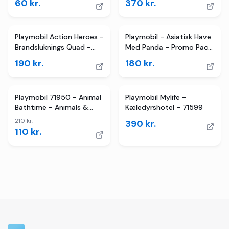
60
kr.
370
kr.
Playmobil Action Heroes -
Playmobil - Asiatisk Have
Brandsluknings Quad -
Med Panda - Promo Pack
71825
- 71762
190
kr.
180
kr.
TILBUD
Playmobil 71950 - Animal
Playmobil Mylife -
Bathtime - Animals &
Kæledyrshotel - 71599
Friends - Flodhest
210
kr.
390
kr.
110
kr.