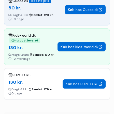
Gucca.dk
Bedste pris
80
kr.
Køb hos
Gucca.dk
Fragt:
40 kr.
Samlet:
120
kr.
1-3 dage
Kids-world.dk
Hurtigst leveret
130
kr.
Køb hos
Kids-world.dk
Fragt:
Gratis
Samlet:
130
kr.
1-2 hverdage
EUROTOYS
130
kr.
Køb hos
EUROTOYS
Fragt:
49 kr.
Samlet:
179
kr.
0 dage