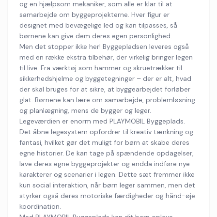
og en hjælpsom mekaniker, som alle er klar til at
samarbejde om byggeprojekterne. Hver figur er
designet med bevægelige led og kan tilpasses, så
børnene kan give dem deres egen personlighed.
Men det stopper ikke her! Byggepladsen leveres også
med en række ekstra tilbehør, der virkelig bringer legen
til live. Fra værktøj som hammer og skruetrækker til
sikkerhedshjelme og byggetegninger – der er alt, hvad
der skal bruges for at sikre, at byggearbejdet forløber
glat. Børnene kan lære om samarbejde, problemløsning
og planlægning, mens de bygger og leger.
Legeværdien er enorm med PLAYMOBIL Byggeplads.
Det åbne legesystem opfordrer til kreativ tænkning og
fantasi, hvilket gør det muligt for børn at skabe deres
egne historier. De kan tage på spændende opdagelser,
lave deres egne byggeprojekter og endda indføre nye
karakterer og scenarier i legen. Dette sæt fremmer ikke
kun social interaktion, når børn leger sammen, men det
styrker også deres motoriske færdigheder og hånd-øje
koordination.