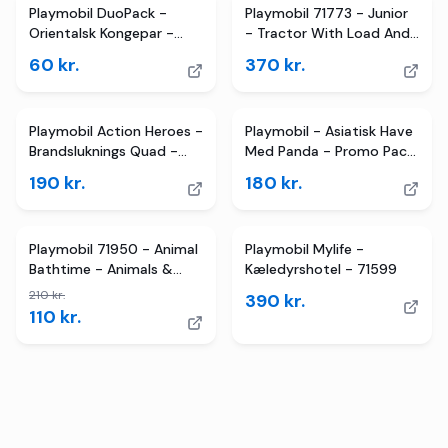
Playmobil DuoPack -
Playmobil 71773 - Junior
Orientalsk Kongepar -
- Tractor With Load And
70821 - 6 Dele
Drop Planter
60
kr.
370
kr.
Playmobil Action Heroes -
Playmobil - Asiatisk Have
Brandsluknings Quad -
Med Panda - Promo Pack
71825
- 71762
190
kr.
180
kr.
TILBUD
Playmobil 71950 - Animal
Playmobil Mylife -
Bathtime - Animals &
Kæledyrshotel - 71599
Friends - Flodhest
210
kr.
390
kr.
110
kr.