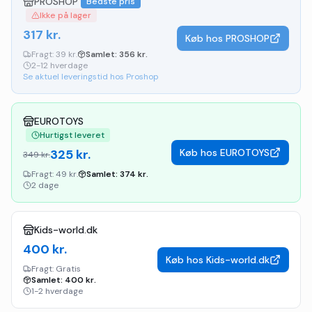
PROSHOP
Bedste pris
Ikke på lager
317
kr.
Køb hos
PROSHOP
Fragt:
39 kr.
Samlet:
356
kr.
2-12 hverdage
Se aktuel leveringstid hos Proshop
EUROTOYS
Hurtigst leveret
325
kr.
Køb hos
EUROTOYS
349
kr.
Fragt:
49 kr.
Samlet:
374
kr.
2 dage
Kids-world.dk
400
kr.
Køb hos
Kids-world.dk
Fragt:
Gratis
Samlet:
400
kr.
1-2 hverdage