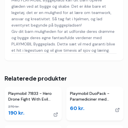
Med PLAYMOBIL Byggeplads kan dit barn opleve
glæden ved at bygge og skabe. Det er ikke bare et
legetøj; det er en mulighed for at lære om teamwork,
ansvar og kreativitet. Så tag fat i hjelmen, og lad
eventyret begynde på byggepladsen!
Giv dit barn muligheden for at udforske deres drømme
og bygge deres egne fantasifulde verdener med
PLAYMOBIL Byggeplads. Dette sæt vil med garanti blive
et hit i legestuen og vil give timevis af sjov og læring.
Relaterede produkter
TILBUD
Playmobil 71833 - Hero
Playmobil DuoPack -
Drone Fight With Evil
Paramediciner med
Ninja - Action Heroes
Patient - 71506 - 6 Dele
270
kr.
60
kr.
190
kr.