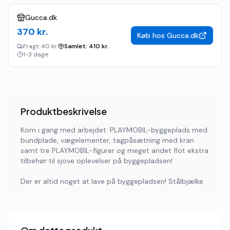
Gucca.dk
370
kr.
Køb hos
Gucca.dk
Fragt:
40 kr.
Samlet:
410
kr.
1-3 dage
Produktbeskrivelse
Kom i gang med arbejdet: PLAYMOBIL-byggeplads med
bundplade, vægelementer, tagpåsætning med kran
samt tre PLAYMOBIL-figurer og meget andet flot ekstra
tilbehør til sjove oplevelser på byggepladsen!
Der er altid noget at lave på byggepladsen! Stålbjælke