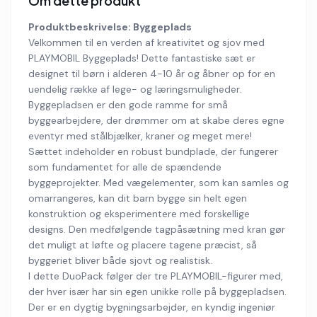
Om dette produkt
Produktbeskrivelse: Byggeplads
Velkommen til en verden af kreativitet og sjov med
PLAYMOBIL Byggeplads! Dette fantastiske sæt er
designet til børn i alderen 4-10 år og åbner op for en
uendelig række af lege- og læringsmuligheder.
Byggepladsen er den gode ramme for små
byggearbejdere, der drømmer om at skabe deres egne
eventyr med stålbjælker, kraner og meget mere!
Sættet indeholder en robust bundplade, der fungerer
som fundamentet for alle de spændende
byggeprojekter. Med vægelementer, som kan samles og
omarrangeres, kan dit barn bygge sin helt egen
konstruktion og eksperimentere med forskellige
designs. Den medfølgende tagpåsætning med kran gør
det muligt at løfte og placere tagene præcist, så
byggeriet bliver både sjovt og realistisk.
I dette DuoPack følger der tre PLAYMOBIL-figurer med,
der hver især har sin egen unikke rolle på byggepladsen.
Der er en dygtig bygningsarbejder, en kyndig ingeniør