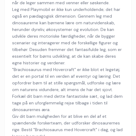
når de leger sammen med venner eller søskende.
Leg med Playmobil er ikke kun underholdende; det har
også en pædagogisk dimension. Gennem leg med
dinosaurerne kan børnene lære om naturvidenskab,
herunder dyreliv, økosystemer og evolution. De kan
udvikle deres motoriske færdigheder, når de bygger
scenarier og interagerer med de forskellige figurer og
tilbehør. Desuden fremmer det fantasifulde leg, som er
essentielt for børns udvikling, at de kan skabe deres
egne historier og verdener.
"Brachiosaurus med Hovercraft" er ikke blot et legetøj;
det er en portal til en verden af eventyr og læring. Det
opfordrer børn til at stille spørgsmål, udforske og lære
om naturens vidundere, alt imens de har det sjovt.
Forkæl dit barn med dette fantastiske sæt, og lad dem
tage på en uforglemmelig rejse tilbage i tiden til
dinosaurernes æra.
Giv dit barn muligheden for at blive en del af et
spændende forskerteam, der udforsker dinosaurernes
rige. Bestil "Brachiosaurus med Hovercraft" i dag, og lad