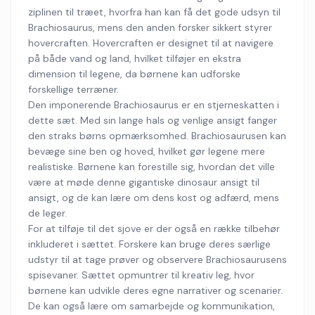
ziplinen til træet, hvorfra han kan få det gode udsyn til
Brachiosaurus, mens den anden forsker sikkert styrer
hovercraften. Hovercraften er designet til at navigere
på både vand og land, hvilket tilføjer en ekstra
dimension til legene, da børnene kan udforske
forskellige terræner.
Den imponerende Brachiosaurus er en stjerneskatten i
dette sæt. Med sin lange hals og venlige ansigt fanger
den straks børns opmærksomhed. Brachiosaurusen kan
bevæge sine ben og hoved, hvilket gør legene mere
realistiske. Børnene kan forestille sig, hvordan det ville
være at møde denne gigantiske dinosaur ansigt til
ansigt, og de kan lære om dens kost og adfærd, mens
de leger.
For at tilføje til det sjove er der også en række tilbehør
inkluderet i sættet. Forskere kan bruge deres særlige
udstyr til at tage prøver og observere Brachiosaurusens
spisevaner. Sættet opmuntrer til kreativ leg, hvor
børnene kan udvikle deres egne narrativer og scenarier.
De kan også lære om samarbejde og kommunikation,