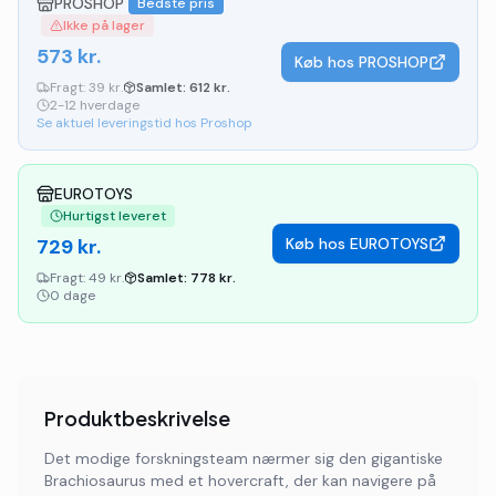
PROSHOP
Bedste pris
Ikke på lager
573
kr.
Køb hos
PROSHOP
Fragt:
39 kr.
Samlet:
612
kr.
2-12 hverdage
Se aktuel leveringstid hos Proshop
EUROTOYS
Hurtigst leveret
729
kr.
Køb hos
EUROTOYS
Fragt:
49 kr.
Samlet:
778
kr.
0 dage
Produktbeskrivelse
Det modige forskningsteam nærmer sig den gigantiske
Brachiosaurus med et hovercraft, der kan navigere på