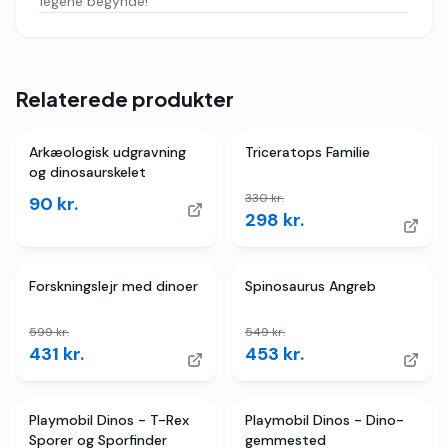
legene begynde!
Relaterede produkter
2
butikker
TILBUD
Arkæologisk udgravning
Triceratops Familie
og dinosaurskelet
330
kr.
90
kr.
298
kr.
3
butikker
TILBUD
2
butikker
TILBUD
Forskningslejr med dinoer
Spinosaurus Angreb
599
kr.
549
kr.
431
kr.
453
kr.
4
butikker
TILBUD
2
butikker
TILBUD
Playmobil Dinos - T-Rex
Playmobil Dinos - Dino-
Sporer og Sporfinder
gemmested