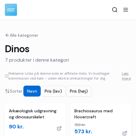
Alle kategorier
Dinos
7
produkter i denne kategori
Reklame: Links på denne side er affiliate-links. Vi modtager
Læs
kommission ved køb – uden ekstra omkostninger for dig.
mere
Sorter:
Navn
Pris (lav)
Pris (høj)
2
butikker
TILBUD
Arkæologisk udgravning
Brachiosaurus med
og dinosaurskelet
Hovercraft
729
kr.
90
kr.
573
kr.