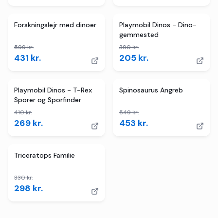
3
butikker
TILBUD
2
butikker
TILBUD
Forskningslejr med dinoer
Playmobil Dinos - Dino-
gemmested
599
kr.
390
kr.
431
kr.
205
kr.
4
butikker
TILBUD
2
butikker
TILBUD
Playmobil Dinos - T-Rex
Spinosaurus Angreb
Sporer og Sporfinder
410
kr.
549
kr.
269
kr.
453
kr.
2
butikker
TILBUD
Triceratops Familie
330
kr.
298
kr.