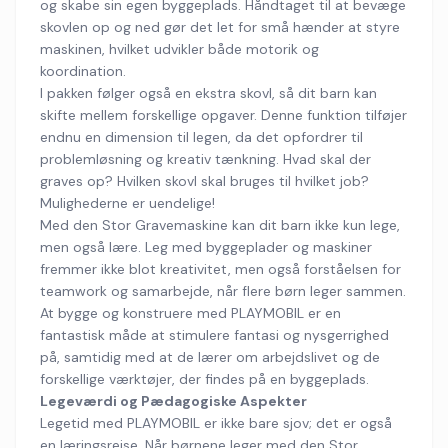
og skabe sin egen byggeplads. Håndtaget til at bevæge
skovlen op og ned gør det let for små hænder at styre
maskinen, hvilket udvikler både motorik og
koordination.
I pakken følger også en ekstra skovl, så dit barn kan
skifte mellem forskellige opgaver. Denne funktion tilføjer
endnu en dimension til legen, da det opfordrer til
problemløsning og kreativ tænkning. Hvad skal der
graves op? Hvilken skovl skal bruges til hvilket job?
Mulighederne er uendelige!
Med den Stor Gravemaskine kan dit barn ikke kun lege,
men også lære. Leg med byggeplader og maskiner
fremmer ikke blot kreativitet, men også forståelsen for
teamwork og samarbejde, når flere børn leger sammen.
At bygge og konstruere med PLAYMOBIL er en
fantastisk måde at stimulere fantasi og nysgerrighed
på, samtidig med at de lærer om arbejdslivet og de
forskellige værktøjer, der findes på en byggeplads.
Legeværdi og Pædagogiske Aspekter
Legetid med PLAYMOBIL er ikke bare sjov; det er også
en læringsrejse. Når børnene leger med den Stor