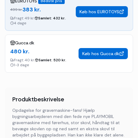
EUROTOYS
Bedste pris
383
kr.
499
kr.
Køb hos
EUROTOYS
Fragt:
49 kr.
Samlet:
432
kr.
4 dage
Gucca.dk
480
kr.
Køb hos
Gucca.dk
Fragt:
40 kr.
Samlet:
520
kr.
1-3 dage
Produktbeskrivelse
Opdagelse for gravemaskine-fans! Hjælp
bygningsarbejderen med den fede nye PLAYMOBIL
gravemaskine med førerhus, stor skovl, håndtag til at
bevæge skovlen op og ned samt en ekstra skovl til
arbejdet på byggepladsen. Han kan ikke klare det alene.