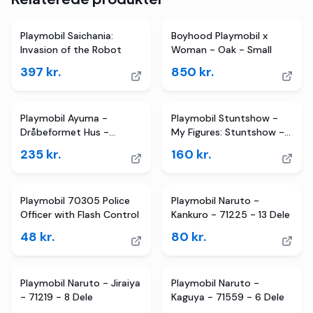
Playmobil Saichania:
Boyhood Playmobil x
Invasion of the Robot
Woman - Oak - Small
397
kr.
850
kr.
Playmobil Ayuma -
Playmobil Stuntshow -
Dråbeformet Hus -
My Figures: Stuntshow -
70804 - 54 Dele
71399 - 74 Dele
235
kr.
160
kr.
Playmobil 70305 Police
Playmobil Naruto -
Officer with Flash Control
Kankuro - 71225 - 13 Dele
48
kr.
80
kr.
Playmobil Naruto - Jiraiya
Playmobil Naruto -
- 71219 - 8 Dele
Kaguya - 71559 - 6 Dele