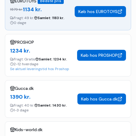
EUROTOYS
Bedste pris
1134
kr.
1579
kr.
Køb hos
EUROTOYS
Fragt:
49 kr.
Samlet:
1183
kr.
0 dage
PROSHOP
1234
kr.
Køb hos
PROSHOP
Fragt:
Gratis
Samlet:
1234
kr.
2-12 hverdage
Se aktuel leveringstid hos Proshop
Gucca.dk
1390
kr.
Køb hos
Gucca.dk
Fragt:
40 kr.
Samlet:
1430
kr.
1-3 dage
Kids-world.dk