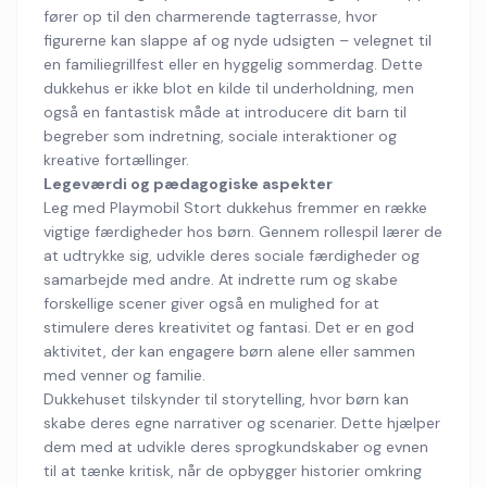
fører op til den charmerende tagterrasse, hvor
figurerne kan slappe af og nyde udsigten – velegnet til
en familiegrillfest eller en hyggelig sommerdag. Dette
dukkehus er ikke blot en kilde til underholdning, men
også en fantastisk måde at introducere dit barn til
begreber som indretning, sociale interaktioner og
kreative fortællinger.
Legeværdi og pædagogiske aspekter
Leg med Playmobil Stort dukkehus fremmer en række
vigtige færdigheder hos børn. Gennem rollespil lærer de
at udtrykke sig, udvikle deres sociale færdigheder og
samarbejde med andre. At indrette rum og skabe
forskellige scener giver også en mulighed for at
stimulere deres kreativitet og fantasi. Det er en god
aktivitet, der kan engagere børn alene eller sammen
med venner og familie.
Dukkehuset tilskynder til storytelling, hvor børn kan
skabe deres egne narrativer og scenarier. Dette hjælper
dem med at udvikle deres sprogkundskaber og evnen
til at tænke kritisk, når de opbygger historier omkring