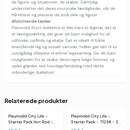
de figurer og situationer, de skaber. Samtidig
understøtter det deres motoriske færdigheder, når de
håndterer og placerer de små dele og figurer.
Afsluttende tanker
Playmobil Stort dukkehus er ikke bare et legetøj; det er
et læringsværktøj, der giver dit barn mulighed for at
udforske, opfinde og skabe. Det er ideelt til både
enestående leg og socialt samvær, hvilket gør det til en
uundgåelig tilføjelse til enhver legesamling. Giv dit barn
muligheden for at skabe deres egne livlige historier og
oplev glæden ved hverdagsfamilieleg med dette
vidunderlige dukkehus!
Relaterede produkter
Playmobil City Life -
Playmobil City Life -
Starter Pack Hot Rod -
Starter Pack - 71258 - 25
71078 - 20 Dele
Dele