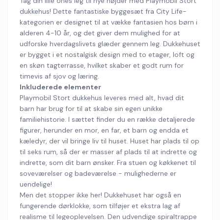
Tag din lille ones leg til nye højder med Playmobil Stort
dukkehus! Dette fantastiske byggesæt fra City Life-
kategorien er designet til at vække fantasien hos børn i
alderen 4-10 år, og det giver dem mulighed for at
udforske hverdagslivets glæder gennem leg. Dukkehuset
er bygget i et nostalgisk design med to etager, loft og
en skøn tagterrasse, hvilket skaber et godt rum for
timevis af sjov og læring.
Inkluderede elementer
Playmobil Stort dukkehus leveres med alt, hvad dit
barn har brug for til at skabe sin egen unikke
familiehistorie. I sættet finder du en række detaljerede
figurer, herunder en mor, en far, et barn og endda et
kæledyr, der vil bringe liv til huset. Huset har plads til op
til seks rum, så der er masser af plads til at indrette og
indrette, som dit barn ønsker. Fra stuen og køkkenet til
soveværelser og badeværelse - mulighederne er
uendelige!
Men det stopper ikke her! Dukkehuset har også en
fungerende dørklokke, som tilføjer et ekstra lag af
realisme til legeoplevelsen. Den udvendige spiraltrappe