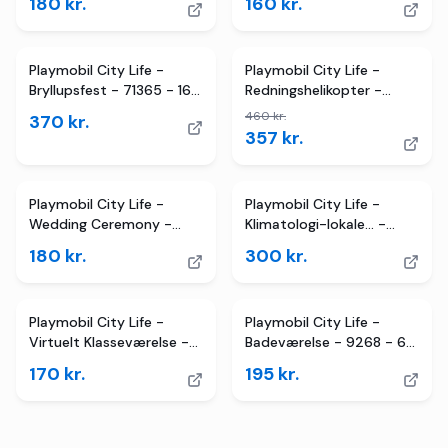
180
kr.
160
kr.
2
butikker
TILBUD
Playmobil City Life -
Playmobil City Life -
Bryllupsfest - 71365 - 163
Redningshelikopter -
Dele
71203
460
kr.
370
kr.
357
kr.
Playmobil City Life -
Playmobil City Life -
Wedding Ceremony -
Klimatologi-lokale... -
71077 - 85 Dele
71331 - 52 Dele
180
kr.
300
kr.
Playmobil City Life -
Playmobil City Life -
Virtuelt Klasseværelse -
Badeværelse - 9268 - 60
17 Dele - 71330
Dele
170
kr.
195
kr.