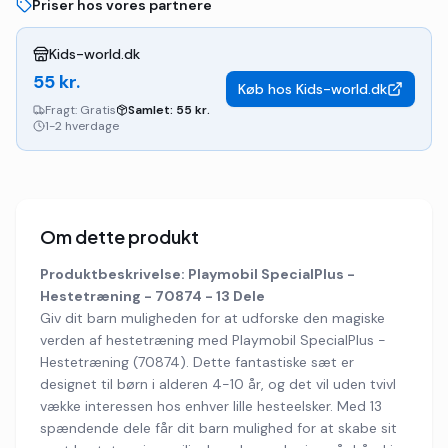
Priser hos vores partnere
Kids-world.dk
55
kr.
Køb hos
Kids-world.dk
Fragt:
Gratis
Samlet:
55
kr.
1-2 hverdage
Om dette produkt
Produktbeskrivelse: Playmobil SpecialPlus -
Hestetræning - 70874 - 13 Dele
Giv dit barn muligheden for at udforske den magiske
verden af hestetræning med Playmobil SpecialPlus -
Hestetræning (70874). Dette fantastiske sæt er
designet til børn i alderen 4-10 år, og det vil uden tvivl
vække interessen hos enhver lille hesteelsker. Med 13
spændende dele får dit barn mulighed for at skabe sit