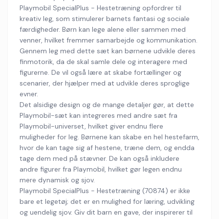
Playmobil SpecialPlus - Hestetræning opfordrer til
kreativ leg, som stimulerer barnets fantasi og sociale
færdigheder. Børn kan lege alene eller sammen med
venner, hvilket fremmer samarbejde og kommunikation.
Gennem leg med dette sæt kan børnene udvikle deres
finmotorik, da de skal samle dele og interagere med
figurerne. De vil også lære at skabe fortællinger og
scenarier, der hjælper med at udvikle deres sproglige
evner.
Det alsidige design og de mange detaljer gør, at dette
Playmobil-sæt kan integreres med andre sæt fra
Playmobil-universet, hvilket giver endnu flere
muligheder for leg. Børnene kan skabe en hel hestefarm,
hvor de kan tage sig af hestene, træne dem, og endda
tage dem med på stævner. De kan også inkludere
andre figurer fra Playmobil, hvilket gør legen endnu
mere dynamisk og sjov.
Playmobil SpecialPlus - Hestetræning (70874) er ikke
bare et legetøj; det er en mulighed for læring, udvikling
og uendelig sjov. Giv dit barn en gave, der inspirerer til