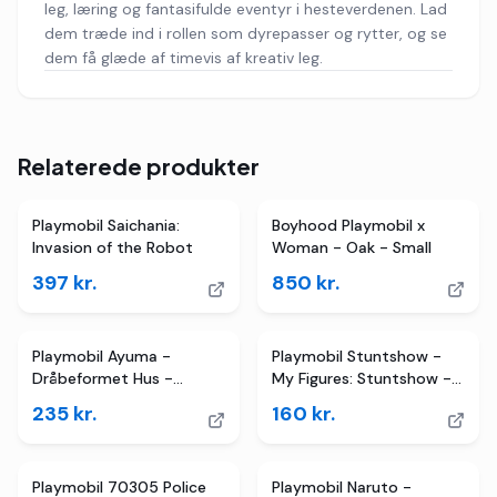
leg, læring og fantasifulde eventyr i hesteverdenen. Lad
dem træde ind i rollen som dyrepasser og rytter, og se
dem få glæde af timevis af kreativ leg.
Relaterede produkter
Playmobil Saichania:
Boyhood Playmobil x
Invasion of the Robot
Woman - Oak - Small
397
kr.
850
kr.
Playmobil Ayuma -
Playmobil Stuntshow -
Dråbeformet Hus -
My Figures: Stuntshow -
70804 - 54 Dele
71399 - 74 Dele
235
kr.
160
kr.
Playmobil 70305 Police
Playmobil Naruto -