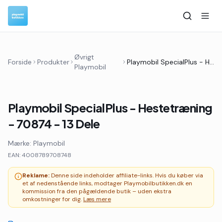
Øvrigt
Forside
Produkter
Playmobil SpecialPlus - Hestetræning - 70874 - 13 Dele
Playmobil
Playmobil SpecialPlus - Hestetræning
- 70874 - 13 Dele
Mærke:
Playmobil
EAN:
4008789708748
Reklame:
Denne side indeholder affiliate-links. Hvis du køber via
et af nedenstående links, modtager Playmobilbutikken.dk en
kommission fra den pågældende butik – uden ekstra
omkostninger for dig.
Læs mere