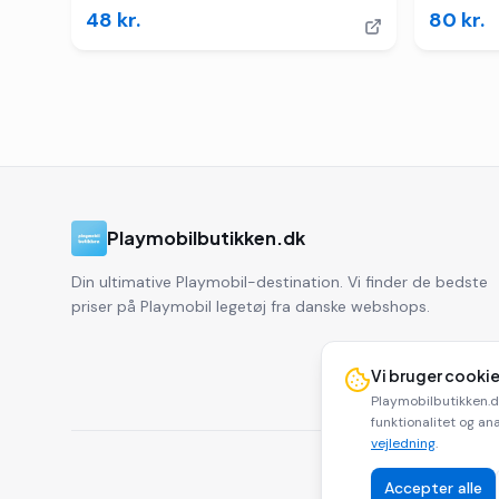
48
kr.
80
kr.
Playmobilbutikken.dk
Din ultimative Playmobil-destination. Vi finder de bedste
priser på Playmobil legetøj fra danske webshops.
Vi bruger cooki
Playmobilbutikken.d
funktionalitet og ana
vejledning
.
Accepter alle
Play