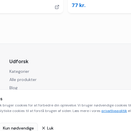
77
kr.
Udforsk
Kategorier
Alle produkter
Blog
es
k bruger cookies for at forbedre din oplevelse. Vi bruger nødvendige cookies 
lytiske cookies til at forstå brugen af siden. Læs mere i vores
privatlivspolitik
el
©
2026
Playmobilbutikken.dk. Alle rettigheder forbeholdes.
Kun nødvendige
Luk
mobilbutikken.dk er en affiliate side og modtager kommission for køb via vores l