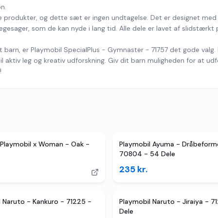
n.
ge produkter, og dette sæt er ingen undtagelse. Det er designet med 
egesager, som de kan nyde i lang tid. Alle dele er lavet af slidstærkt 
 dit barn, er Playmobil SpecialPlus - Gymnaster - 71757 det gode valg
r til aktiv leg og kreativ udforskning. Giv dit barn muligheden for at
!
Playmobil x Woman - Oak -
Playmobil Ayuma - Dråbeform
70804 - 54 Dele
235
kr.
 Naruto - Kankuro - 71225 -
Playmobil Naruto - Jiraiya - 71
Dele