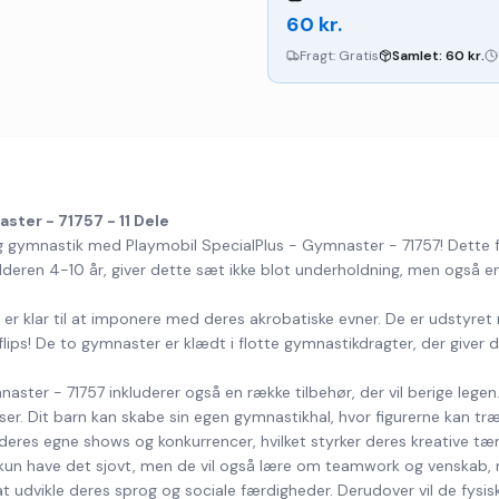
60
kr.
Fragt:
Gratis
Samlet:
60
kr.
ster - 71757 - 11 Dele
g gymnastik med Playmobil SpecialPlus - Gymnaster - 71757! Dette fa
i alderen 4-10 år, giver dette sæt ikke blot underholdning, men også 
r er klar til at imponere med deres akrobatiske evner. De er udstyret
e flips! De to gymnaster er klædt i flotte gymnastikdragter, der giver
naster - 71757 inkluderer også en række tilbehør, der vil berige le
ser. Dit barn kan skabe sin egen gymnastikhal, hvor figurerne kan træn
 deres egne shows og konkurrencer, hvilket styrker deres kreative tæ
 kun have det sjovt, men de vil også lære om teamwork og venskab, 
t udvikle deres sprog og sociale færdigheder. Derudover vil de fysiske