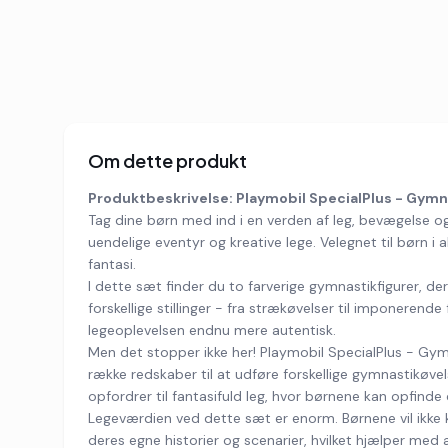
Om dette produkt
Produktbeskrivelse: Playmobil SpecialPlus - Gymna
Tag dine børn med ind i en verden af leg, bevægelse o
uendelige eventyr og kreative lege. Velegnet til børn 
fantasi.
I dette sæt finder du to farverige gymnastikfigurer, de
forskellige stillinger - fra strækøvelser til imponerend
legeoplevelsen endnu mere autentisk.
Men det stopper ikke her! Playmobil SpecialPlus - Gym
række redskaber til at udføre forskellige gymnastikøvel
opfordrer til fantasifuld leg, hvor børnene kan opfinde
Legeværdien ved dette sæt er enorm. Børnene vil ikke
deres egne historier og scenarier, hvilket hjælper med a