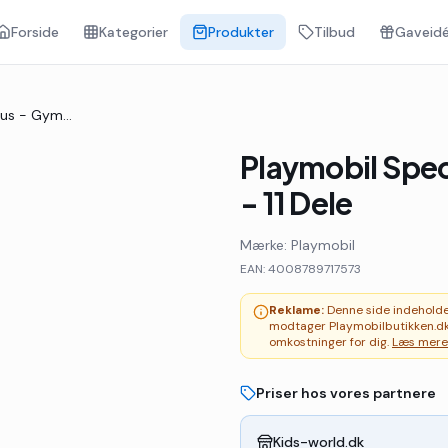
Forside
Kategorier
Produkter
Tilbud
Gaveidé
Playmobil SpecialPlus - Gymnaster - 71757 - 11 Dele
Playmobil Spec
- 11 Dele
Mærke:
Playmobil
EAN:
4008789717573
Reklame:
Denne side indeholder 
modtager Playmobilbutikken.dk
omkostninger for dig.
Læs mere
Priser hos vores partnere
Kids-world.dk