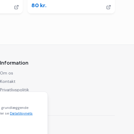
80
kr.
Information
Om os
Kontakt
Privatlivspolitik
Ansvarsfraskrivelse
til grundlæggende
ler se
Datatilsynets
inks.