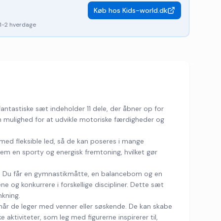
Køb hos
Kids-world.dk
1-2 hverdage
ntastiske sæt indeholder 11 dele, der åbner op for
en mulighed for at udvikle motoriske færdigheder og
 med fleksible led, så de kan poseres i mange
 dem en sporty og energisk fremtoning, hvilket gør
gen. Du får en gymnastikmåtte, en balancebom og en
e og konkurrere i forskellige discipliner. Dette sæt
nkning.
når de leger med venner eller søskende. De kan skabe
 aktiviteter, som leg med figurerne inspirerer til,