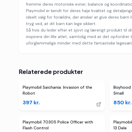
fremme deres motoriske evner, balance og koordinatio
Playmobil er kendt for deres høje kvalitet og detaljeri
ideelt valg for forældre, der ønsker at give deres børn l
tryg ved, at dit barn kan lege sikkert.
Så hvis du leder efter et sjovt og lærerigt produkt til
inspirere din lille atlet, samtidig med at det opfordre
uforglemmelige minder med dette fantastiske legesæt
Relaterede produkter
Playmobil Saichania: Invasion of the
Boyhood 
Robot
Small
397
kr.
850
kr.
Playmobil 70305 Police Officer with
Playmobil
Flash Control
13 Dele