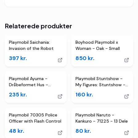
Relaterede produkter
Playmobil Saichania:
Boyhood Playmobil x
Invasion of the Robot
Woman - Oak - Small
397
kr.
850
kr.
Playmobil Ayuma -
Playmobil Stuntshow -
Dråbeformet Hus -
My Figures: Stuntshow -
70804 - 54 Dele
71399 - 74 Dele
235
kr.
160
kr.
Playmobil 70305 Police
Playmobil Naruto -
Officer with Flash Control
Kankuro - 71225 - 13 Dele
48
kr.
80
kr.