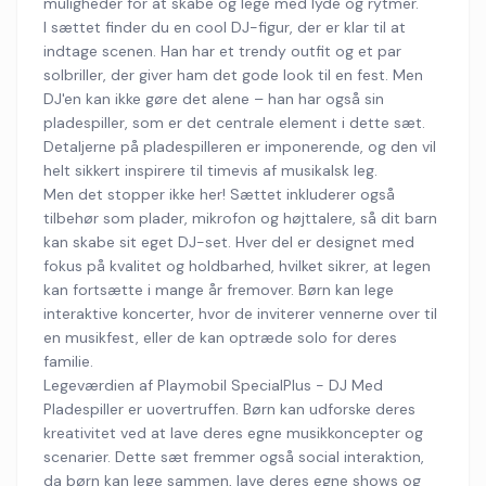
muligheder for at skabe og lege med lyde og rytmer.
I sættet finder du en cool DJ-figur, der er klar til at
indtage scenen. Han har et trendy outfit og et par
solbriller, der giver ham det gode look til en fest. Men
DJ'en kan ikke gøre det alene – han har også sin
pladespiller, som er det centrale element i dette sæt.
Detaljerne på pladespilleren er imponerende, og den vil
helt sikkert inspirere til timevis af musikalsk leg.
Men det stopper ikke her! Sættet inkluderer også
tilbehør som plader, mikrofon og højttalere, så dit barn
kan skabe sit eget DJ-set. Hver del er designet med
fokus på kvalitet og holdbarhed, hvilket sikrer, at legen
kan fortsætte i mange år fremover. Børn kan lege
interaktive koncerter, hvor de inviterer vennerne over til
en musikfest, eller de kan optræde solo for deres
familie.
Legeværdien af Playmobil SpecialPlus - DJ Med
Pladespiller er uovertruffen. Børn kan udforske deres
kreativitet ved at lave deres egne musikkoncepter og
scenarier. Dette sæt fremmer også social interaktion,
da børn kan lege sammen, lave deres egne shows og