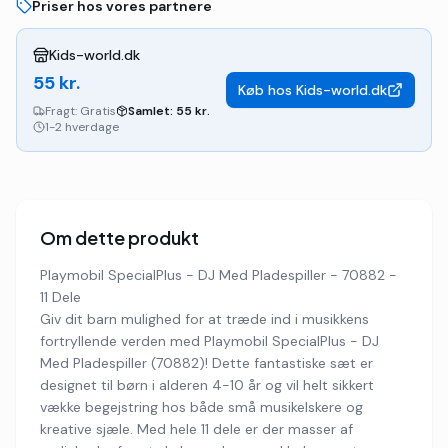
Priser hos vores partnere
Kids-world.dk
55
kr.
Køb hos
Kids-world.dk
Fragt:
Gratis
Samlet:
55
kr.
1-2 hverdage
Om dette produkt
Playmobil SpecialPlus - DJ Med Pladespiller - 70882 -
11 Dele
Giv dit barn mulighed for at træde ind i musikkens
fortryllende verden med Playmobil SpecialPlus - DJ
Med Pladespiller (70882)! Dette fantastiske sæt er
designet til børn i alderen 4-10 år og vil helt sikkert
vække begejstring hos både små musikelskere og
kreative sjæle. Med hele 11 dele er der masser af