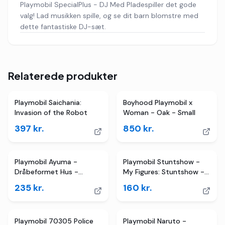
Playmobil SpecialPlus - DJ Med Pladespiller det gode
valg! Lad musikken spille, og se dit barn blomstre med
dette fantastiske DJ-sæt.
Relaterede produkter
Playmobil Saichania:
Boyhood Playmobil x
Invasion of the Robot
Woman - Oak - Small
397
kr.
850
kr.
Playmobil Ayuma -
Playmobil Stuntshow -
Dråbeformet Hus -
My Figures: Stuntshow -
70804 - 54 Dele
71399 - 74 Dele
235
kr.
160
kr.
Playmobil 70305 Police
Playmobil Naruto -