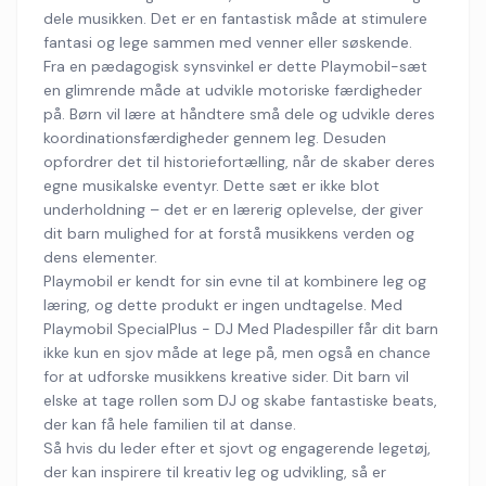
dele musikken. Det er en fantastisk måde at stimulere
fantasi og lege sammen med venner eller søskende.
Fra en pædagogisk synsvinkel er dette Playmobil-sæt
en glimrende måde at udvikle motoriske færdigheder
på. Børn vil lære at håndtere små dele og udvikle deres
koordinationsfærdigheder gennem leg. Desuden
opfordrer det til historiefortælling, når de skaber deres
egne musikalske eventyr. Dette sæt er ikke blot
underholdning – det er en lærerig oplevelse, der giver
dit barn mulighed for at forstå musikkens verden og
dens elementer.
Playmobil er kendt for sin evne til at kombinere leg og
læring, og dette produkt er ingen undtagelse. Med
Playmobil SpecialPlus - DJ Med Pladespiller får dit barn
ikke kun en sjov måde at lege på, men også en chance
for at udforske musikkens kreative sider. Dit barn vil
elske at tage rollen som DJ og skabe fantastiske beats,
der kan få hele familien til at danse.
Så hvis du leder efter et sjovt og engagerende legetøj,
der kan inspirere til kreativ leg og udvikling, så er