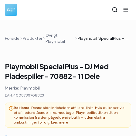
Øvrigt
Forside
Produkter
Playmobil SpecialPlus - DJ Med Pladespiller - 70882 - 11 Dele
Playmobil
Playmobil SpecialPlus - DJ Med
Pladespiller - 70882 - 11 Dele
Mærke:
Playmobil
EAN:
4008789708823
Reklame:
Denne side indeholder affiliate-links. Hvis du køber via
et af nedenstående links, modtager Playmobilbutikken.dk en
kommission fra den pågældende butik – uden ekstra
omkostninger for dig.
Læs mere