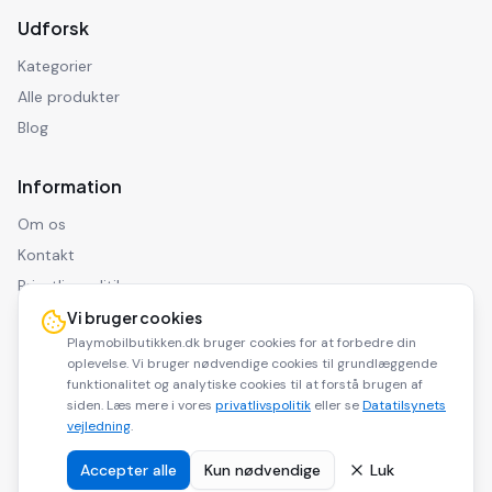
Udforsk
Kategorier
Alle produkter
Blog
Information
Om os
Kontakt
Privatlivspolitik
Ansvarsfraskrivelse
Vi bruger cookies
Playmobilbutikken.dk bruger cookies for at forbedre din
oplevelse. Vi bruger nødvendige cookies til grundlæggende
funktionalitet og analytiske cookies til at forstå brugen af
siden. Læs mere i vores
privatlivspolitik
eller se
Datatilsynets
©
2026
Playmobilbutikken.dk. Alle rettigheder forbeholdes.
vejledning
.
Playmobilbutikken.dk er en affiliate side og modtager kommission for
køb via vores links.
Accepter alle
Kun nødvendige
Luk
Dele af indholdet på dette website er udarbejdet med
kunstig
.