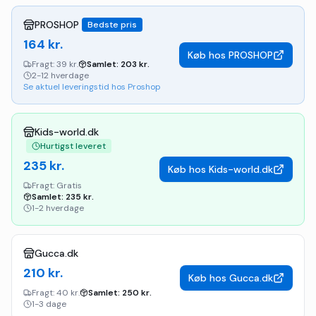
PROSHOP
Bedste pris
164
kr.
Køb hos
PROSHOP
Fragt:
39 kr.
Samlet:
203
kr.
2-12 hverdage
Se aktuel leveringstid hos Proshop
Kids-world.dk
Hurtigst leveret
235
kr.
Køb hos
Kids-world.dk
Fragt:
Gratis
Samlet:
235
kr.
1-2 hverdage
Gucca.dk
210
kr.
Køb hos
Gucca.dk
Fragt:
40 kr.
Samlet:
250
kr.
1-3 dage