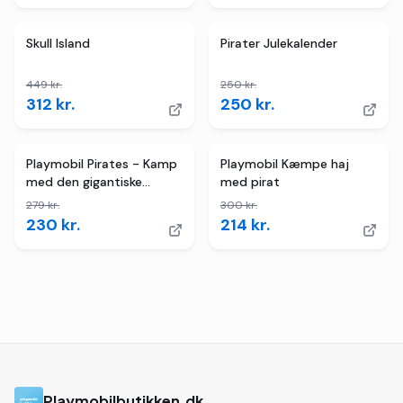
4
butikker
TILBUD
2
butikker
TILBUD
Skull Island
Pirater Julekalender
449
kr.
250
kr.
312
kr.
250
kr.
4
butikker
TILBUD
4
butikker
TILBUD
Playmobil Pirates - Kamp
Playmobil Kæmpe haj
med den gigantiske
med pirat
krabbe
279
kr.
300
kr.
230
kr.
214
kr.
Playmobilbutikken.dk