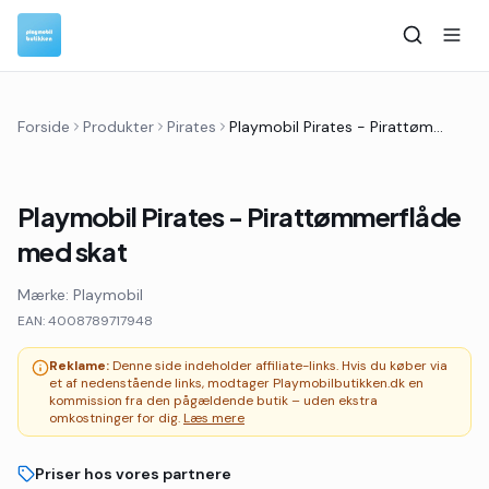
Forside
Produkter
Pirates
Playmobil Pirates - Pirattømmerflåde med skat
Playmobil Pirates - Pirattømmerflåde
med skat
Mærke:
Playmobil
EAN:
4008789717948
Reklame:
Denne side indeholder affiliate-links. Hvis du køber via
et af nedenstående links, modtager Playmobilbutikken.dk en
kommission fra den pågældende butik – uden ekstra
omkostninger for dig.
Læs mere
Priser hos vores partnere