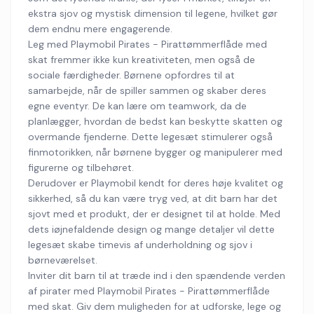
ekstra sjov og mystisk dimension til legene, hvilket gør
dem endnu mere engagerende.
Leg med Playmobil Pirates - Pirattømmerflåde med
skat fremmer ikke kun kreativiteten, men også de
sociale færdigheder. Børnene opfordres til at
samarbejde, når de spiller sammen og skaber deres
egne eventyr. De kan lære om teamwork, da de
planlægger, hvordan de bedst kan beskytte skatten og
overmande fjenderne. Dette legesæt stimulerer også
finmotorikken, når børnene bygger og manipulerer med
figurerne og tilbehøret.
Derudover er Playmobil kendt for deres høje kvalitet og
sikkerhed, så du kan være tryg ved, at dit barn har det
sjovt med et produkt, der er designet til at holde. Med
dets iøjnefaldende design og mange detaljer vil dette
legesæt skabe timevis af underholdning og sjov i
børneværelset.
Inviter dit barn til at træde ind i den spændende verden
af pirater med Playmobil Pirates - Pirattømmerflåde
med skat. Giv dem muligheden for at udforske, lege og