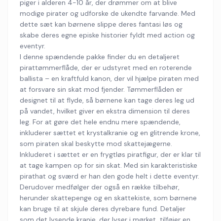
piger i alderen 4-10 år, der drømmer om at blive
modige pirater og udforske de ukendte farvande. Med
dette sæt kan børnene slippe deres fantasi løs og
skabe deres egne episke historier fyldt med action og
eventyr.
I denne spændende pakke finder du en detaljeret
pirattømmerflåde, der er udstyret med en roterende
ballista – en kraftfuld kanon, der vil hjælpe piraten med
at forsvare sin skat mod fjender. Tømmerflåden er
designet til at flyde, så børnene kan tage deres leg ud
på vandet, hvilket giver en ekstra dimension til deres
leg. For at gøre det hele endnu mere spændende,
inkluderer sættet et krystalkranie og en glitrende krone,
som piraten skal beskytte mod skattejægerne.
Inkluderet i sættet er en frygtløs piratfigur, der er klar til
at tage kampen op for sin skat. Med sin karakteristiske
pirathat og sværd er han den gode helt i dette eventyr.
Derudover medfølger der også en række tilbehør,
herunder skattepenge og en skattekiste, som børnene
kan bruge til at skjule deres dyrebare fund. Detaljer
som det lysende kranie, der lyser i mørket, tilføjer en