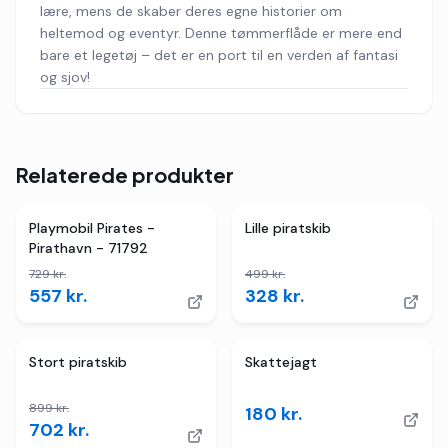
lære, mens de skaber deres egne historier om
heltemod og eventyr. Denne tømmerflåde er mere end
bare et legetøj – det er en port til en verden af fantasi
og sjov!
Relaterede produkter
2
butikker
TILBUD
4
butikker
TILBUD
Playmobil Pirates -
Lille piratskib
Pirathavn - 71792
729
kr.
499
kr.
557
kr.
328
kr.
4
butikker
TILBUD
Stort piratskib
Skattejagt
899
kr.
180
kr.
702
kr.