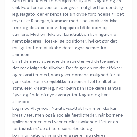
Sættet inkluderer to detaljerede figurer: Nagato og en
unik Edo Tensei version, der giver mulighed for uendelig
leg. Nagato, der er kendt for sin dybe forbindelse til det
mystiske Rinnegan, kommer med sine karakteristiske
træk og detaljer, der vil begejstre både børn og
samlere. Med en fleksibel konstruktion kan figurerne
nemt placeres i forskellige positioner, hvilket gør det
muligt for børn at skabe deres egne scener fra
animeen.
En af de mest spændende aspekter ved dette sæt er
det medfølgende tilbehør. Der følger en række effekter
og rekvisitter med, som giver børnene mulighed for at
genskabe ikoniske øjeblikke fra serien. Dette tilbehør
stimulerer kreativ leg, hvor børn kan lade deres fantasi
flyve og finde på nye eventyr for Nagato og hans
allierede.
Leg med Playmobil Naruto-sættet fremmer ikke kun
kreativitet, men også sociale færdigheder, når børnene
spiller sammen med venner eller søskende. Det er en
fantastisk måde at lære samarbejde og
kommunikation, mens de engagerer sig i deres