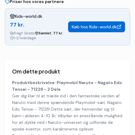
Priser hos vores partnere
Kids-world.dk
77
kr.
Køb hos
Kids-world.dk
Fragt:
Gratis
Samlet:
77
kr.
1-2 hverdage
Om dette produkt
Produktbeskrivelse: Playmobil Naruto - Nagato Edo
Tensei - 71228 - 2 Dele
Gør dig klar til at træde ind i den fantastiske verden af
Naruto med denne spændende Playmobil-sæt: Nagato
Edo Tensei - 71228! Dette sæt, der henvender sig til
børn i alderen 4-10 år, tilbyder en enestående mulighed
for at dykke ned i Naruto-universet og udforske de
episke eventyr, som karaktererne oplever.