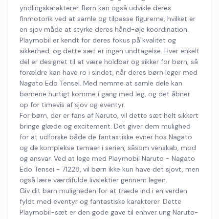
yndlingskarakterer. Børn kan også udvikle deres
finmotorik ved at samle og tilpasse figurerne, hvilket er
en sjov måde at styrke deres hånd-øje koordination.
Playmobil er kendt for deres fokus på kvalitet og
sikkerhed, og dette sæt er ingen undtagelse. Hver enkelt
del er designet til at være holdbar og sikker for børn, så
forældre kan have ro i sindet, når deres børn leger med
Nagato Edo Tensei. Med nemme at samle dele kan
børnene hurtigt komme i gang med leg, og det åbner
op for timevis af sjov og eventyr.
For børn, der er fans af Naruto, vil dette sæt helt sikkert
bringe glæde og excitement. Det giver dem mulighed
for at udforske både de fantastiske evner hos Nagato
og de komplekse temaer i serien, såsom venskab, mod
og ansvar. Ved at lege med Playmobil Naruto - Nagato
Edo Tensei - 71228, vil børn ikke kun have det sjovt, men
også lære værdifulde livslektier gennem legen.
Giv dit barn muligheden for at træde ind i en verden
fyldt med eventyr og fantastiske karakterer. Dette
Playmobil-sæt er den gode gave til enhver ung Naruto-