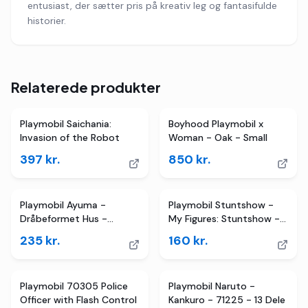
entusiast, der sætter pris på kreativ leg og fantasifulde
historier.
Relaterede produkter
Playmobil Saichania:
Boyhood Playmobil x
Invasion of the Robot
Woman - Oak - Small
397
kr.
850
kr.
Playmobil Ayuma -
Playmobil Stuntshow -
Dråbeformet Hus -
My Figures: Stuntshow -
70804 - 54 Dele
71399 - 74 Dele
235
kr.
160
kr.
Playmobil 70305 Police
Playmobil Naruto -
Officer with Flash Control
Kankuro - 71225 - 13 Dele