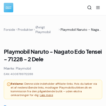
Øvrigt
Forside
Produkter
Playmobil Naruto - Nagato Edo Tensei - 71228 - 2 Dele
Playmobil
Playmobil Naruto - Nagato Edo Tensei
- 71228 - 2 Dele
Mærke:
Playmobil
EAN:
4008789712288
Reklame:
Denne side indeholder affiliate-links. Hvis du køber via
et af nedenstående links, modtager Playmobilbutikken.dk en
kommission fra den pågældende butik – uden ekstra
omkostninger for dig.
Læs mere