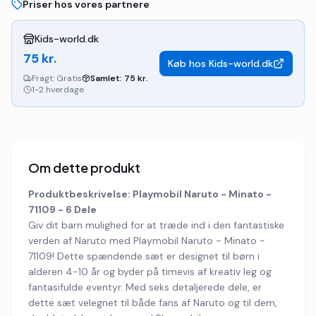
Priser hos vores partnere
Kids-world.dk
75
kr.
Køb hos
Kids-world.dk
Fragt:
Gratis
Samlet:
75
kr.
1-2 hverdage
Om dette produkt
Produktbeskrivelse: Playmobil Naruto - Minato -
71109 - 6 Dele
Giv dit barn mulighed for at træde ind i den fantastiske
verden af Naruto med Playmobil Naruto - Minato -
71109! Dette spændende sæt er designet til børn i
alderen 4-10 år og byder på timevis af kreativ leg og
fantasifulde eventyr. Med seks detaljerede dele, er
dette sæt velegnet til både fans af Naruto og til dem,