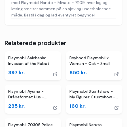
med Playmobil Naruto - Minato - 71109, hvor leg og
læring smelter sammen på en sjov og underholdende
måde. Bestil i dag og lad eventyret begynde!
Relaterede produkter
Playmobil Saichania:
Boyhood Playmobil x
Invasion of the Robot
Woman - Oak - Small
397
kr.
850
kr.
Playmobil Ayuma -
Playmobil Stuntshow -
Dråbeformet Hus -
My Figures: Stuntshow -
70804 - 54 Dele
71399 - 74 Dele
235
kr.
160
kr.
Playmobil 70305 Police
Playmobil Naruto -