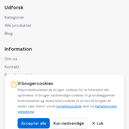
Udforsk
Kategorier
Alle produkter
Blog
Information
Om os
Kontakt
Privatlivspolitik
Ansvarsfraskrivelse
Vi bruger cookies
Playmobilbutikken.dk bruger cookies for at forbedre din
oplevelse. Vi bruger nødvendige cookies til grundlæggende
funktionalitet og analytiske cookies til at forstå brugen af
siden. Læs mere i vores
privatlivspolitik
eller se
Datatilsynets
©
2026
Playmobilbutikken.dk. Alle rettigheder forbeholdes.
vejledning
.
Playmobilbutikken.dk er en affiliate side og modtager kommission for
køb via vores links.
Accepter alle
Kun nødvendige
Luk
Dele af indholdet på dette website er udarbejdet med
kunstig
.