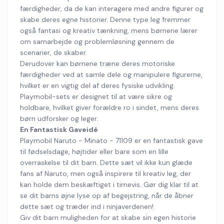
færdigheder, da de kan interagere med andre figurer og
skabe deres egne historier. Denne type leg fremmer
også fantasi og kreativ tænkning, mens børnene lærer
om samarbejde og problemløsning gennem de
scenarier, de skaber.
Derudover kan børnene træne deres motoriske
færdigheder ved at samle dele og manipulere figurerne,
hvilket er en vigtig del af deres fysiske udvikling.
Playmobil-sets er designet til at være sikre og
holdbare, hvilket giver forældre ro i sindet, mens deres
børn udforsker og leger.
En Fantastisk Gaveidé
Playmobil Naruto - Minato - 71109 er en fantastisk gave
til fødselsdage, højtider eller bare som en lille
overraskelse til dit barn. Dette sæt vil ikke kun glæde
fans af Naruto, men også inspirere til kreativ leg, der
kan holde dem beskæftiget i timevis. Gør dig klar til at
se dit barns øjne lyse op af begejstring, når de åbner
dette sæt og træder ind i ninjaverdenen!
Giv dit barn muligheden for at skabe sin egen historie