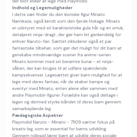
der blot elsker at lege med Playmobil.
Indhold og Legemuligheder
I dette sæt finder du den ikoniske figur Minato
Namikaze, også kendt som den fjerde Hokage. Minato
er udstyret med sit karakteristiske gule hår og en smuk,
detaljeret ninja-dragt, der gør ham let genkendelig for
enhver Naruto-fan. Sættet inkluderer også et par
fantastiske tilbehør, som gør det muligt for dit barn at
genskabe mindeværdige scener fra anime-serien.
Minato kommer med sin berømte kunai - et ninja-
våben, der kan bruges til at udføre spændende
kampsekvenser. Legesættet giver børn mulighed for at
lege med deres fantasi, når de skaber kampe og
eventyr med Minato, enten alene eller sammen med
andre Playmobil-figurer. Forældre kan også deltage i
legen og dermed styrke båndet til deres barn gennem
samarbejdende leg.
Pædagogiske Aspekter
Playmobil Naruto - Minato - 71109 sætter fokus på
kreativ leg, som er essentiel for børns udvikling.
Gennem rollespil lærer børn at udvikle deres sociale