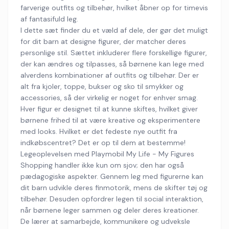
farverige outfits og tilbehør, hvilket åbner op for timevis
af fantasifuld leg.
I dette sæt finder du et væld af dele, der gør det muligt
for dit barn at designe figurer, der matcher deres
personlige stil. Sættet inkluderer flere forskellige figurer,
der kan ændres og tilpasses, så børnene kan lege med
alverdens kombinationer af outfits og tilbehør. Der er
alt fra kjoler, toppe, bukser og sko til smykker og
accessories, så der virkelig er noget for enhver smag.
Hver figur er designet til at kunne skiftes, hvilket giver
børnene frihed til at være kreative og eksperimentere
med looks. Hvilket er det fedeste nye outfit fra
indkøbscentret? Det er op til dem at bestemme!
Legeoplevelsen med Playmobil My Life - My Figures
Shopping handler ikke kun om sjov; den har også
pædagogiske aspekter. Gennem leg med figurerne kan
dit barn udvikle deres finmotorik, mens de skifter tøj og
tilbehør. Desuden opfordrer legen til social interaktion,
når børnene leger sammen og deler deres kreationer.
De lærer at samarbejde, kommunikere og udveksle