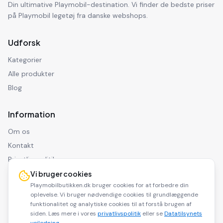
Din ultimative Playmobil-destination. Vi finder de bedste priser
på Playmobil legetøj fra danske webshops.
Udforsk
Kategorier
Alle produkter
Blog
Information
Om os
Kontakt
Privatlivspolitik
Ansvarsfraskrivelse
Vi bruger cookies
Playmobilbutikken.dk bruger cookies for at forbedre din
oplevelse. Vi bruger nødvendige cookies til grundlæggende
funktionalitet og analytiske cookies til at forstå brugen af
siden. Læs mere i vores
privatlivspolitik
eller se
Datatilsynets
©
2026
Playmobilbutikken.dk. Alle rettigheder forbeholdes.