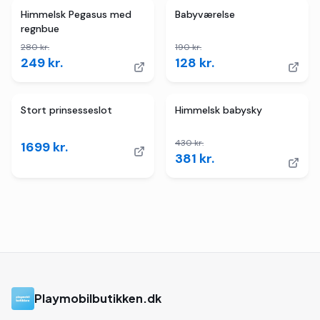
TILBUD
4
butikker
TILBUD
Himmelsk Pegasus med
Babyværelse
regnbue
280
kr.
190
kr.
249
kr.
128
kr.
TILBUD
Stort prinsesseslot
Himmelsk babysky
430
kr.
1699
kr.
381
kr.
Playmobilbutikken.dk