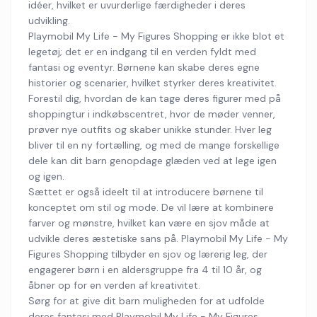
idéer, hvilket er uvurderlige færdigheder i deres
udvikling.
Playmobil My Life - My Figures Shopping er ikke blot et
legetøj; det er en indgang til en verden fyldt med
fantasi og eventyr. Børnene kan skabe deres egne
historier og scenarier, hvilket styrker deres kreativitet.
Forestil dig, hvordan de kan tage deres figurer med på
shoppingtur i indkøbscentret, hvor de møder venner,
prøver nye outfits og skaber unikke stunder. Hver leg
bliver til en ny fortælling, og med de mange forskellige
dele kan dit barn genopdage glæden ved at lege igen
og igen.
Sættet er også ideelt til at introducere børnene til
konceptet om stil og mode. De vil lære at kombinere
farver og mønstre, hvilket kan være en sjov måde at
udvikle deres æstetiske sans på. Playmobil My Life - My
Figures Shopping tilbyder en sjov og lærerig leg, der
engagerer børn i en aldersgruppe fra 4 til 10 år, og
åbner op for en verden af kreativitet.
Sørg for at give dit barn muligheden for at udfolde
deres fantasi med Playmobil My Life - My Figures