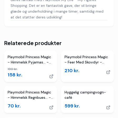
Shopping. Det er en fantastisk gave, der vil bringe
glæde og underholdning i mange timer, samtidig med
at det støtter deres udvikling!
Relaterede produkter
2
butikker
TILBUD
Playmobil Princess Magic
Playmobil Princess Magic
- Himmelsk Pyjamas... -
- Feer Med Skovdyr -
71362 - 56 Dele
71800
190
kr.
210
kr.
158
kr.
Playmobil Princess Magic
Hyggelig campingvogn-
- Himmelsk Regnbues... -
café
71364 - 9 Dele
70
kr.
599
kr.