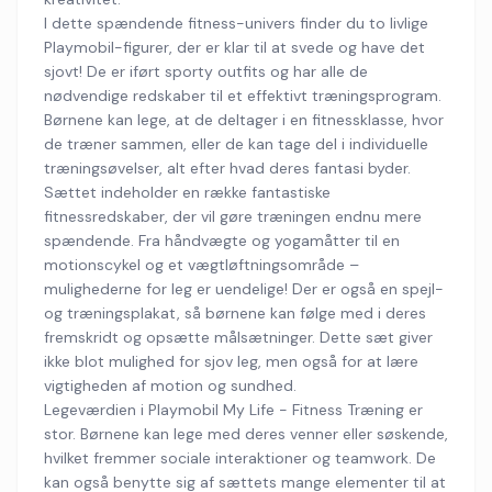
I dette spændende fitness-univers finder du to livlige
Playmobil-figurer, der er klar til at svede og have det
sjovt! De er iført sporty outfits og har alle de
nødvendige redskaber til et effektivt træningsprogram.
Børnene kan lege, at de deltager i en fitnessklasse, hvor
de træner sammen, eller de kan tage del i individuelle
træningsøvelser, alt efter hvad deres fantasi byder.
Sættet indeholder en række fantastiske
fitnessredskaber, der vil gøre træningen endnu mere
spændende. Fra håndvægte og yogamåtter til en
motionscykel og et vægtløftningsområde –
mulighederne for leg er uendelige! Der er også en spejl-
og træningsplakat, så børnene kan følge med i deres
fremskridt og opsætte målsætninger. Dette sæt giver
ikke blot mulighed for sjov leg, men også for at lære
vigtigheden af motion og sundhed.
Legeværdien i Playmobil My Life - Fitness Træning er
stor. Børnene kan lege med deres venner eller søskende,
hvilket fremmer sociale interaktioner og teamwork. De
kan også benytte sig af sættets mange elementer til at