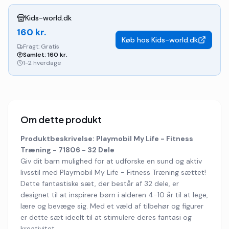
Kids-world.dk
160
kr.
Køb hos
Kids-world.dk
Fragt:
Gratis
Samlet:
160
kr.
1-2 hverdage
Om dette produkt
Produktbeskrivelse: Playmobil My Life - Fitness
Træning - 71806 - 32 Dele
Giv dit barn mulighed for at udforske en sund og aktiv
livsstil med Playmobil My Life - Fitness Træning sættet!
Dette fantastiske sæt, der består af 32 dele, er
designet til at inspirere børn i alderen 4-10 år til at lege,
lære og bevæge sig. Med et væld af tilbehør og figurer
er dette sæt ideelt til at stimulere deres fantasi og
kreativitet.