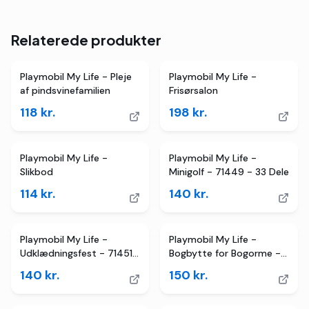
Relaterede produkter
Playmobil My Life - Pleje
Playmobil My Life -
af pindsvinefamilien
Frisørsalon
118
kr.
198
kr.
Playmobil My Life -
Playmobil My Life -
Slikbod
Minigolf - 71449 - 33 Dele
114
kr.
140
kr.
Playmobil My Life -
Playmobil My Life -
Udklædningsfest - 71451
Bogbytte for Bogorme -
- 64 Dele
71511 - 25 Dele
140
kr.
150
kr.