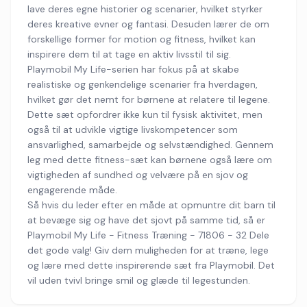
lave deres egne historier og scenarier, hvilket styrker
deres kreative evner og fantasi. Desuden lærer de om
forskellige former for motion og fitness, hvilket kan
inspirere dem til at tage en aktiv livsstil til sig.
Playmobil My Life-serien har fokus på at skabe
realistiske og genkendelige scenarier fra hverdagen,
hvilket gør det nemt for børnene at relatere til legene.
Dette sæt opfordrer ikke kun til fysisk aktivitet, men
også til at udvikle vigtige livskompetencer som
ansvarlighed, samarbejde og selvstændighed. Gennem
leg med dette fitness-sæt kan børnene også lære om
vigtigheden af sundhed og velvære på en sjov og
engagerende måde.
Så hvis du leder efter en måde at opmuntre dit barn til
at bevæge sig og have det sjovt på samme tid, så er
Playmobil My Life - Fitness Træning - 71806 - 32 Dele
det gode valg! Giv dem muligheden for at træne, lege
og lære med dette inspirerende sæt fra Playmobil. Det
vil uden tvivl bringe smil og glæde til legestunden.