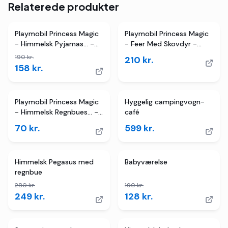
Relaterede produkter
2
butikker
TILBUD
Playmobil Princess Magic
Playmobil Princess Magic
- Himmelsk Pyjamas... -
- Feer Med Skovdyr -
71362 - 56 Dele
71800
190
kr.
210
kr.
158
kr.
Playmobil Princess Magic
Hyggelig campingvogn-
- Himmelsk Regnbues... -
café
71364 - 9 Dele
70
kr.
599
kr.
TILBUD
4
butikker
TILBUD
Himmelsk Pegasus med
Babyværelse
regnbue
280
kr.
190
kr.
249
kr.
128
kr.