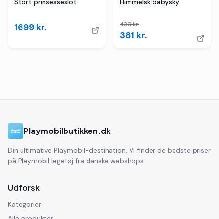
TILBUD
Stort prinsesseslot
Himmelsk babysky
430
kr.
1699
kr.
381
kr.
Playmobilbutikken.dk
Din ultimative Playmobil-destination. Vi finder de bedste priser
på Playmobil legetøj fra danske webshops.
Udforsk
Kategorier
Alle produkter