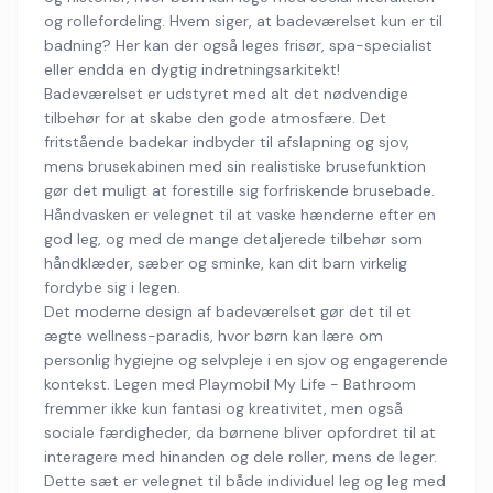
og rollefordeling. Hvem siger, at badeværelset kun er til
badning? Her kan der også leges frisør, spa-specialist
eller endda en dygtig indretningsarkitekt!
Badeværelset er udstyret med alt det nødvendige
tilbehør for at skabe den gode atmosfære. Det
fritstående badekar indbyder til afslapning og sjov,
mens brusekabinen med sin realistiske brusefunktion
gør det muligt at forestille sig forfriskende brusebade.
Håndvasken er velegnet til at vaske hænderne efter en
god leg, og med de mange detaljerede tilbehør som
håndklæder, sæber og sminke, kan dit barn virkelig
fordybe sig i legen.
Det moderne design af badeværelset gør det til et
ægte wellness-paradis, hvor børn kan lære om
personlig hygiejne og selvpleje i en sjov og engagerende
kontekst. Legen med Playmobil My Life - Bathroom
fremmer ikke kun fantasi og kreativitet, men også
sociale færdigheder, da børnene bliver opfordret til at
interagere med hinanden og dele roller, mens de leger.
Dette sæt er velegnet til både individuel leg og leg med