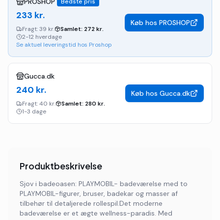
PROSHOP
Bedste pris
233
kr.
Køb hos
PROSHOP
Fragt:
39 kr.
Samlet:
272
kr.
2-12 hverdage
Se aktuel leveringstid hos Proshop
Gucca.dk
240
kr.
Køb hos
Gucca.dk
Fragt:
40 kr.
Samlet:
280
kr.
1-3 dage
Produktbeskrivelse
Sjov i badeoasen: PLAYMOBIL- badeværelse med to
PLAYMOBIL-figurer, bruser, badekar og masser af
tilbehør til detaljerede rollespil.Det moderne
badeværelse er et ægte wellness-paradis. Med