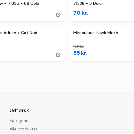
 - 71335 - 66 Dele
71338 - 5 Dele
70
kr.
er
TILBUD
3
butikker
s Adrien + Cat Noir
Miraculous Hawk Moth
130
kr.
55
kr.
Udforsk
Kategorier
Alle produkter