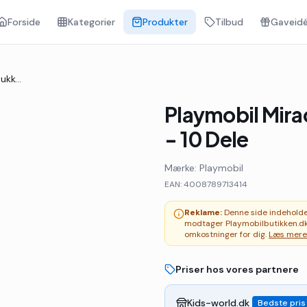
Forside
Kategorier
Produkter
Tilbud
Gaveidé
Playmobil Miraculous - Dukkefører - 71341 - 10 Dele
Playmobil Mira
- 10 Dele
Mærke:
Playmobil
EAN:
4008789713414
Reklame:
Denne side indeholder 
modtager Playmobilbutikken.dk
omkostninger for dig.
Læs mere
Priser hos vores partnere
Kids-world.dk
Bedste pris