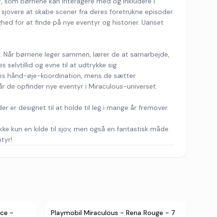
r, som børnene kan interagere med og inkludere i
sjovere at skabe scener fra deres foretrukne episoder.
ed for at finde på nye eventyr og historier. Uanset
er. Når børnene leger sammen, lærer de at samarbejde,
selvtillid og evne til at udtrykke sig.
es hånd-øje-koordination, mens de sætter
år de opfinder nye eventyr i Miraculous-universet.
er er designet til at holde til leg i mange år fremover.
ke kun en kilde til sjov, men også en fantastisk måde
tyr!
ce -
Playmobil Miraculous - Rena Rouge - 7