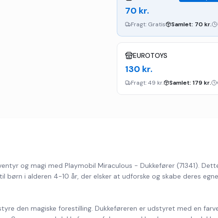
70
kr.
Fragt:
Gratis
Samlet:
70
kr.
EUROTOYS
130
kr.
Fragt:
49 kr.
Samlet:
179
kr.
ventyr og magi med Playmobil Miraculous - Dukkefører (71341). Dette f
 til børn i alderen 4-10 år, der elsker at udforske og skabe deres egn
 styre den magiske forestilling. Dukkeføreren er udstyret med en farve