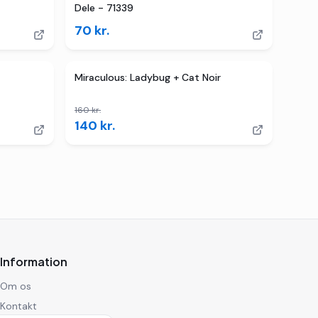
Dele - 71339
70
kr.
TILBUD
2
butikker
TILBUD
Miraculous: Ladybug + Cat Noir
160
kr.
140
kr.
Information
Om os
Kontakt