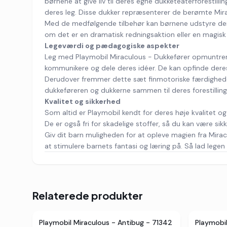
børnene at give liv til deres egne dukketeaterforesti
deres leg. Disse dukker repræsenterer de berømte Mira
Med de medfølgende tilbehør kan børnene udstyre deres
om det er en dramatisk redningsaktion eller en magisk f
Legeværdi og pædagogiske aspekter
Leg med Playmobil Miraculous - Dukkefører opmuntrer ik
kommunikere og dele deres idéer. De kan opfinde deres eg
Derudover fremmer dette sæt finmotoriske færdighed
dukkeføreren og dukkerne sammen til deres forestillinge
Kvalitet og sikkerhed
Som altid er Playmobil kendt for deres høje kvalitet og s
De er også fri for skadelige stoffer, så du kan være sikke
Giv dit barn muligheden for at opleve magien fra Mirac
at stimulere barnets fantasi og læring på. Så lad legen
Relaterede produkter
Playmobil Miraculous - Antibug - 71342
Playmobil