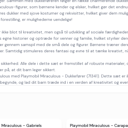
llinger. Sammen med dukkeføreren følger en række charmerende dukke
culous-figurer, som børnene kender og elsker, hvilket gør det endnu 
 dukker med sjove kostumer og rekvisitter, hvilket giver dem muligh
orestilling, er mulighederne uendelige!
ke blot til kreativitet, men også til udvikling af sociale færdighed
ne historier og optræde for venner og familie, hvilket styrker deres 
er gennem samspil med de små dele og figurer. Børnene træner der
r. Samtidig stimuleres deres fantasi og evne til at tænke kreativt, n
ikkerhed. Alle dele i dette sæt er fremstillet af robuste materialer, d
r på, at dit barn leger sikkert.
ulous med Playmobil Miraculous - Dukkefører (71341). Dette sæt er ik
 begynde, og lad dit barn træde ind i en verden af kreativitet og even
 Miraculous - Gabriels
Playmobil Miraculous - Carapa