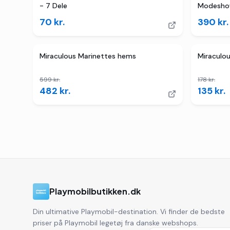
- 7 Dele
Modeshow
70
kr.
390
kr.
TILBUD
3
butikk
Miraculous Marinettes hems
Miraculou
599
kr.
178
kr.
482
kr.
135
kr.
Playmobilbutikken.dk
Din ultimative Playmobil-destination. Vi finder de bedste
priser på Playmobil legetøj fra danske webshops.