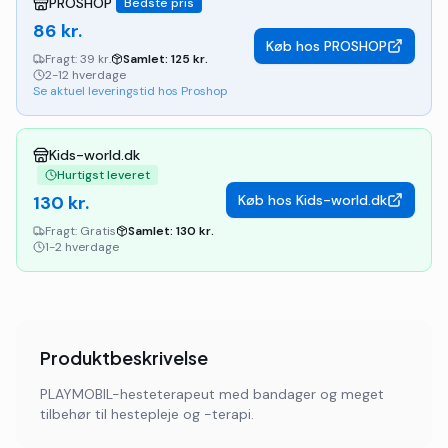
PROSHOP
Bedste pris
86
kr.
Køb hos
PROSHOP
Fragt:
39 kr.
Samlet:
125
kr.
2-12 hverdage
Se aktuel leveringstid hos Proshop
Kids-world.dk
Hurtigst leveret
130
kr.
Køb hos
Kids-world.dk
Fragt:
Gratis
Samlet:
130
kr.
1-2 hverdage
Produktbeskrivelse
PLAYMOBIL-hesteterapeut med bandager og meget
tilbehør til hestepleje og -terapi.