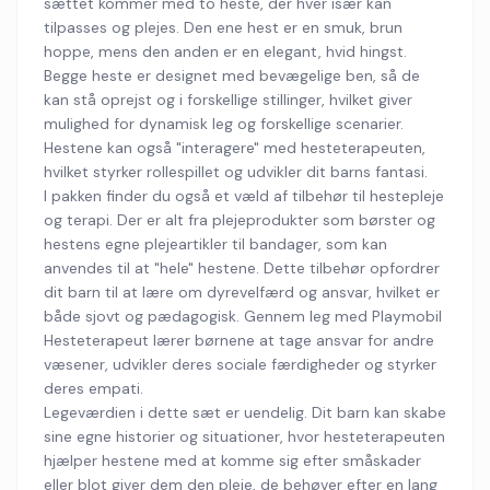
sættet kommer med to heste, der hver især kan
tilpasses og plejes. Den ene hest er en smuk, brun
hoppe, mens den anden er en elegant, hvid hingst.
Begge heste er designet med bevægelige ben, så de
kan stå oprejst og i forskellige stillinger, hvilket giver
mulighed for dynamisk leg og forskellige scenarier.
Hestene kan også "interagere" med hesteterapeuten,
hvilket styrker rollespillet og udvikler dit barns fantasi.
I pakken finder du også et væld af tilbehør til hestepleje
og terapi. Der er alt fra plejeprodukter som børster og
hestens egne plejeartikler til bandager, som kan
anvendes til at "hele" hestene. Dette tilbehør opfordrer
dit barn til at lære om dyrevelfærd og ansvar, hvilket er
både sjovt og pædagogisk. Gennem leg med Playmobil
Hesteterapeut lærer børnene at tage ansvar for andre
væsener, udvikler deres sociale færdigheder og styrker
deres empati.
Legeværdien i dette sæt er uendelig. Dit barn kan skabe
sine egne historier og situationer, hvor hesteterapeuten
hjælper hestene med at komme sig efter småskader
eller blot giver dem den pleje, de behøver efter en lang