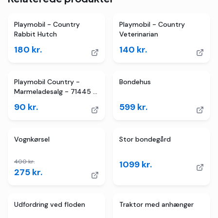
Playmobil - Country
Playmobil - Country
Rabbit Hutch
Veterinarian
180
kr.
140
kr.
Playmobil Country -
Bondehus
Marmeladesalg - 71445 -
26 Dele
90
kr.
599
kr.
3
butikker
TILBUD
Vognkørsel
Stor bondegård
400
kr.
1099
kr.
275
kr.
TILBUD
2
butikker
TILBUD
Udfordring ved floden
Traktor med anhænger