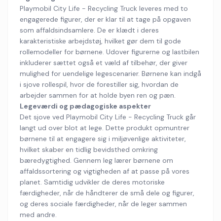
Playmobil City Life - Recycling Truck leveres med to
engagerede figurer, der er klar til at tage på opgaven
som affaldsindsamlere. De er klædt i deres
karakteristiske arbejdstøj, hvilket gør dem til gode
rollemodeller for børnene. Udover figurerne og lastbilen
inkluderer sættet også et væld af tilbehør, der giver
mulighed for uendelige legescenarier. Børnene kan indgå
i sjove rollespil, hvor de forestiller sig, hvordan de
arbejder sammen for at holde byen ren og pæn.
Legeværdi og pædagogiske aspekter
Det sjove ved Playmobil City Life - Recycling Truck går
langt ud over blot at lege. Dette produkt opmuntrer
børnene til at engagere sig i miljøvenlige aktiviteter,
hvilket skaber en tidlig bevidsthed omkring
bæredygtighed. Gennem leg lærer børnene om
affaldssortering og vigtigheden af at passe på vores
planet. Samtidig udvikler de deres motoriske
færdigheder, når de håndterer de små dele og figurer,
og deres sociale færdigheder, når de leger sammen
med andre.