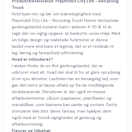
Produktbeskrivelse: Playmobil City Life - Recycling
Truck
Hold byen ren og lær om bæredygtighed med
Playmobil City Life - Recycling Truck! Denne fantastiske
genbrugslastbil inviterer børn i alderen 4-10 år til at
tage del i en vigtig opgave: at beskytte vores miljø. Med
sin livlige design og realistiske funktioner er denne
lastbil mere end bare et legetøj; det er et redskab til
leg, læring og fantasifuld udforskning.
Hvad er inkluderet?
I æsken finder du en flot genbrugslastbil, der er
udstyret med alt, hvad der skal til for at gøre oprydning
til en sjov aktivitet. Lastbilen har en bevægelig lad, som
gør det nemt at læsse affald op fra de medfølgende
skraldespande. Derudover er der også en masse
affaldselementer, såsom papkasser, plastflasker og
metaldåser, som børnene kan samle og sortere. Dette
stimulerer ikke blot deres fantasi, men hjælper dem
også med at forstå vigtigheden af genbrug og
affaldssortering.
Figurer og tilbehør