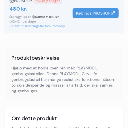
PROSHOP
Ikke på lager
480
kr.
Køb hos
PROSHOP
Fragt:
39 kr.
Samlet:
519
kr.
2-12 hverdage
Se aktuel leveringstid hos Proshop
Produktbeskrivelse
Hjælp med at holde byen ren med PLAYMOBIL
genbrugslastbilen. Denne PLAYMOBIL City Life
genbrugslastbil har mange realistiske funktioner, såsom
to skraldespande og masser af affald, der skal samles
og genbruges.
Om dette produkt