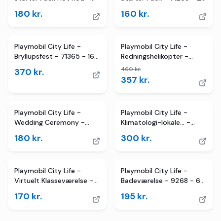
71078 - 20 Dele
Dele
180
kr.
160
kr.
2
butikker
TILBUD
Playmobil City Life -
Playmobil City Life -
Bryllupsfest - 71365 - 163
Redningshelikopter -
Dele
71203
460
kr.
370
kr.
357
kr.
Playmobil City Life -
Playmobil City Life -
Wedding Ceremony -
Klimatologi-lokale... -
71077 - 85 Dele
71331 - 52 Dele
180
kr.
300
kr.
Playmobil City Life -
Playmobil City Life -
Virtuelt Klasseværelse -
Badeværelse - 9268 - 60
17 Dele - 71330
Dele
170
kr.
195
kr.