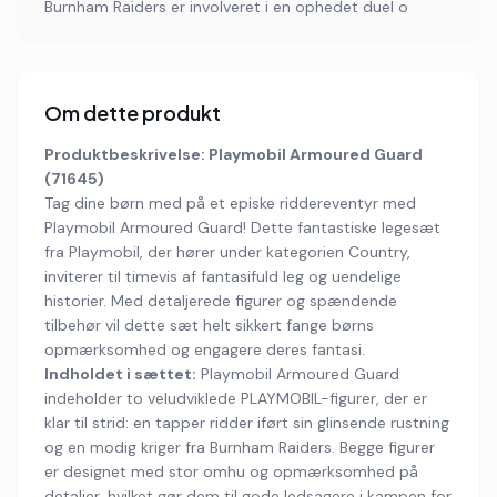
Burnham Raiders er involveret i en ophedet duel o
Om dette produkt
Produktbeskrivelse: Playmobil Armoured Guard
(71645)
Tag dine børn med på et episke riddereventyr med
Playmobil Armoured Guard! Dette fantastiske legesæt
fra Playmobil, der hører under kategorien Country,
inviterer til timevis af fantasifuld leg og uendelige
historier. Med detaljerede figurer og spændende
tilbehør vil dette sæt helt sikkert fange børns
opmærksomhed og engagere deres fantasi.
Indholdet i sættet:
Playmobil Armoured Guard
indeholder to veludviklede PLAYMOBIL-figurer, der er
klar til strid: en tapper ridder iført sin glinsende rustning
og en modig kriger fra Burnham Raiders. Begge figurer
er designet med stor omhu og opmærksomhed på
detaljer, hvilket gør dem til gode ledsagere i kampen for