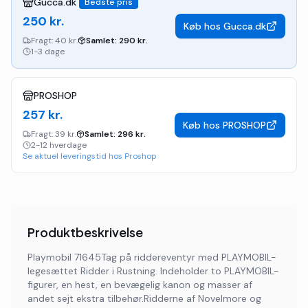
Gucca.dk
Bedste pris
250
kr.
Køb hos
Gucca.dk
Fragt:
40 kr.
Samlet:
290
kr.
1-3 dage
PROSHOP
257
kr.
Køb hos
PROSHOP
Fragt:
39 kr.
Samlet:
296
kr.
2-12 hverdage
Se aktuel leveringstid hos Proshop
Produktbeskrivelse
Playmobil 71645Tag på riddereventyr med PLAYMOBIL-
legesættet Ridder i Rustning. Indeholder to PLAYMOBIL-
figurer, en hest, en bevægelig kanon og masser af
andet sejt ekstra tilbehør.Ridderne af Novelmore og