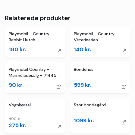
Relaterede produkter
Playmobil - Country
Playmobil - Country
Rabbit Hutch
Veterinarian
180
kr.
140
kr.
Playmobil Country -
Bondehus
Marmeladesalg - 71445 -
26 Dele
90
kr.
599
kr.
3
butikker
TILBUD
Vognkørsel
Stor bondegård
400
kr.
1099
kr.
275
kr.