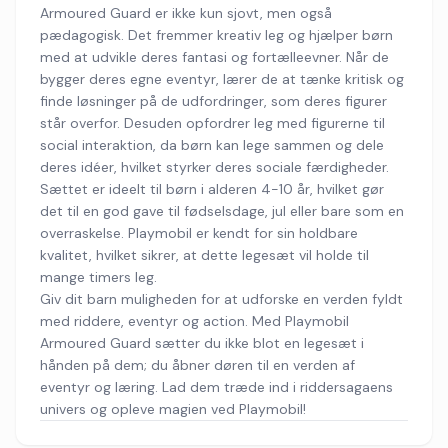
Armoured Guard er ikke kun sjovt, men også
pædagogisk. Det fremmer kreativ leg og hjælper børn
med at udvikle deres fantasi og fortælleevner. Når de
bygger deres egne eventyr, lærer de at tænke kritisk og
finde løsninger på de udfordringer, som deres figurer
står overfor. Desuden opfordrer leg med figurerne til
social interaktion, da børn kan lege sammen og dele
deres idéer, hvilket styrker deres sociale færdigheder.
Sættet er ideelt til børn i alderen 4-10 år, hvilket gør
det til en god gave til fødselsdage, jul eller bare som en
overraskelse. Playmobil er kendt for sin holdbare
kvalitet, hvilket sikrer, at dette legesæt vil holde til
mange timers leg.
Giv dit barn muligheden for at udforske en verden fyldt
med riddere, eventyr og action. Med Playmobil
Armoured Guard sætter du ikke blot en legesæt i
hånden på dem; du åbner døren til en verden af
eventyr og læring. Lad dem træde ind i riddersagaens
univers og opleve magien ved Playmobil!