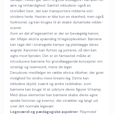
ære og retfærdighed. Sættet inkluderer også en
storslået hest, der kan transportere ridderne ind i
stridens hede. Hesten er ikke kun en skønhed, men også
funktionel, og kan bruges til at skabe dynamiske ridder-
scener.
Som en del af legesættet er der en bevægelig kanon,
der tilføjer ekstra spænding til legeoplevelsen. Børnene
kan tage del i strategiske kampe og planlægge deres
angreb. Kanonen kan flyttes og justeres, så den kan
sigte mod fjenden. Det er en fantastisk måde at
introducere børnene for grundlæggende koncepter om
strategi og teamwork, mens de leger.
Derudover medfølger en række ekstra tilbehør, der giver
mulighed for endnu mere kreativ leg. Dette kan
inkludere skjold, sværd og andre redskaber, som
børnene kan bruge til at udstyre deres figurer til kamp.
Med disse elementer kan børnene skabe deres egne
episke historier og eventyr, der strækker sig langt ud
over det normale legesæt.
Legeværdi og pædagogiske aspekter:
Playmobil