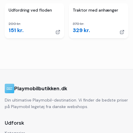
TILBUD
2
butikker
TILBUD
Udfordring ved floden
Traktor med anhænger
200
kr.
370
kr.
151
kr.
329
kr.
Playmobilbutikken.dk
Din ultimative Playmobil-destination. Vi finder de bedste priser
på Playmobil legetøj fra danske webshops.
Udforsk