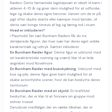
Raiders. Dette fantastiske legetøjssæt er ideelt til børn i
alderen 4-10 år og giver dem mulighed for at udforske,
lege og skabe deres egne historier. Uanset om de er på
jagt efter skjulte skatte eller kæmper mod fjender, vil
dette sæt bringe timevis af leg og læring ind i stuen.
Hvad er inkluderet?
I Playmobil 3er sæt Burnham Raiders får du tre
detaljerede figurer, der hver især har deres eget unikke
karaktertræk og udtryk. Sættet inkluderer:
En Burnham Raider figur:
Denne figur er udstyret med
sin karakteristiske rustning og sværd, klar til at lede
angrebet mod Novelmore.
En Burnham Raider med bueskydning:
Udstyret med
bue og pile, denne figur giver børn mulighed for at
skabe actionfyldte scener, hvor de kan beskytte deres
territorium.
En Burnham Raider med et skjold:
En kraftfuld
beskytter, der er klar til at forsvare sin gruppe mod
enhver trussel.
Derudover medfølger der en række tilbehør, der er