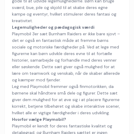
gode til at udvide legemulighederne. Børn kan bruge
sværd, bue, pile og skjold til at skabe deres egne
kampe og eventyr, hvilket stimulerer deres fantasi og
kreativitet.
Legemuligheder og pædagogisk værdi
Playmobil 3er sæt Burnham Raiders er ikke bare sjovt –
det er også en fantastisk måde at fremme børns
sociale og motoriske færdigheder på. Ved at lege med
figurerne kan børn udvikle deres evne til at fortælle
historier, samarbejde og forhandle med deres venner
eller søskende. Dette sæt giver også mulighed for at
lære om teamwork og venskab, når de skaber allierede
og kæmper mod fjender.
Leg med Playmobil fremmer også finmotorikken, da
børnene skal håndtere små dele og figurer. Dette sæt
giver dem mulighed for at øve sig i at placere figurerne
korrekt, betjene tilbehøret og skabe interaktive scener,
hvilket alle er vigtige færdigheder i deres udvikling.
Hvorfor vælge Playmobil?
Playmobil er kendt for deres fantastiske kvalitet og
detaljegrad, og Burnham Raiders sættet er ingen