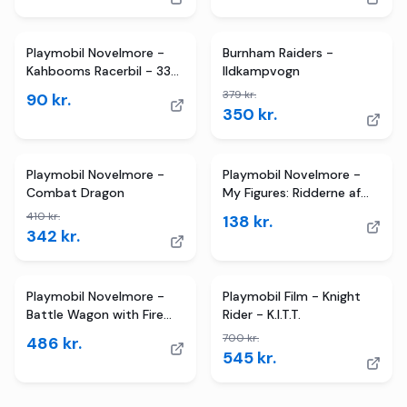
TILBUD
Playmobil Novelmore -
Burnham Raiders -
Kahbooms Racerbil - 33
Ildkampvogn
Dele - 71486
379
kr.
90
kr.
350
kr.
2
butikker
TILBUD
Playmobil Novelmore -
Playmobil Novelmore -
Combat Dragon
My Figures: Ridderne af
Novelmore
410
kr.
138
kr.
342
kr.
2
butikker
TILBUD
Playmobil Novelmore -
Playmobil Film - Knight
Battle Wagon with Fire
Rider - K.I.T.T.
Cannon
700
kr.
486
kr.
545
kr.