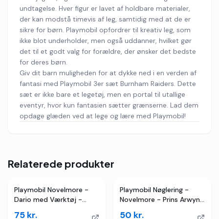
undtagelse. Hver figur er lavet af holdbare materialer,
der kan modstå timevis af leg, samtidig med at de er
sikre for børn. Playmobil opfordrer til kreativ leg, som
ikke blot underholder, men også uddanner, hvilket gør
det til et godt valg for forældre, der ønsker det bedste
for deres børn.
Giv dit barn muligheden for at dykke ned i en verden af
fantasi med Playmobil 3er sæt Burnham Raiders. Dette
sæt er ikke bare et legetøj, men en portal til utallige
eventyr, hvor kun fantasien sætter grænserne. Lad dem
opdage glæden ved at lege og lære med Playmobil!
Relaterede produkter
Playmobil Novelmore -
Playmobil Nøglering -
Dario med Værktøj -
Novelmore - Prins Arwynn
71302 - 16 Dele
- 70647
75
kr.
50
kr.