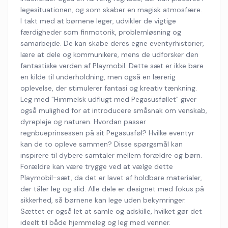
legesituationen, og som skaber en magisk atmosfære.
I takt med at børnene leger, udvikler de vigtige
færdigheder som finmotorik, problemløsning og
samarbejde. De kan skabe deres egne eventyrhistorier,
lære at dele og kommunikere, mens de udforsker den
fantastiske verden af Playmobil. Dette sæt er ikke bare
en kilde til underholdning, men også en lærerig
oplevelse, der stimulerer fantasi og kreativ tænkning.
Leg med "Himmelsk udflugt med Pegasusføllet" giver
også mulighed for at introducere småsnak om venskab,
dyrepleje og naturen. Hvordan passer
regnbueprinsessen på sit Pegasusføl? Hvilke eventyr
kan de to opleve sammen? Disse spørgsmål kan
inspirere til dybere samtaler mellem forældre og børn.
Forældre kan være trygge ved at vælge dette
Playmobil-sæt, da det er lavet af holdbare materialer,
der tåler leg og slid. Alle dele er designet med fokus på
sikkerhed, så børnene kan lege uden bekymringer.
Sættet er også let at samle og adskille, hvilket gør det
ideelt til både hjemmeleg og leg med venner.