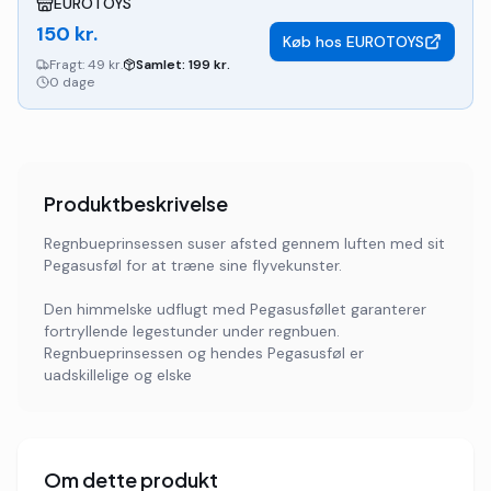
EUROTOYS
150
kr.
Køb hos
EUROTOYS
Fragt:
49 kr.
Samlet:
199
kr.
0 dage
Produktbeskrivelse
Regnbueprinsessen suser afsted gennem luften med sit
Pegasusføl for at træne sine flyvekunster.
Den himmelske udflugt med Pegasusføllet garanterer
fortryllende legestunder under regnbuen.
Regnbueprinsessen og hendes Pegasusføl er
uadskillelige og elske
Om dette produkt