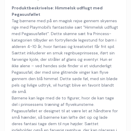
Produktbeskrivelse: Himmelsk udflugt med
Pegasusføllet
Tag børnene med på en magisk rejse gennem skyernes
rige med Playmobil’s fantastiske sæt "Himmelsk udflugt
med Pegasusføllet". Dette skønne sæt fra Princess-
kategorien tilbyder en fortryllende legestund for børn i
alderen 4-10 år, hvor fantasi og kreativitet får frit spil.
Sættet inkluderer en smuk regnbueprinsesse, iført sin
farverige kjole, der stråler af glans og eventyr. Hun er
ikke alene – ved hendes side finder vi et vidunderligt
Pegasusføl, der med sine glitrende vinger kan flyve
gennem den blå himmel. Dette søde føl, med sin bløde
pels og livlige udtryk, vil hurtigt blive en favorit blandt
de små.
Børnene kan lege med de to figurer, hvor de kan tage
del i prinsessens træning af flyvekunsterne.
Pegasusføllet er designet til at være let at håndtere for
små hænder, så børnene kan løfte det op og lade
deres fantasi tage dem til nye højder. Sættet
indeholder også en farverig regnbue, der kan placeres i