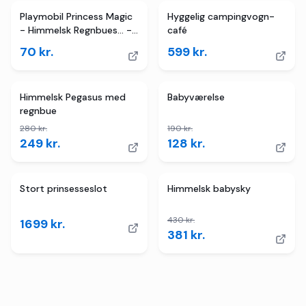
Playmobil Princess Magic
Hyggelig campingvogn-
- Himmelsk Regnbues... -
café
71364 - 9 Dele
70
kr.
599
kr.
TILBUD
4
butikker
TILBUD
Himmelsk Pegasus med
Babyværelse
regnbue
280
kr.
190
kr.
249
kr.
128
kr.
TILBUD
Stort prinsesseslot
Himmelsk babysky
430
kr.
1699
kr.
381
kr.