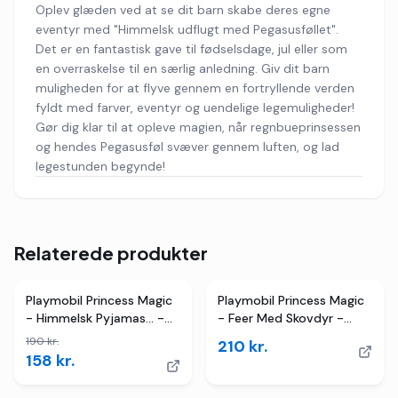
Oplev glæden ved at se dit barn skabe deres egne
eventyr med "Himmelsk udflugt med Pegasusføllet".
Det er en fantastisk gave til fødselsdage, jul eller som
en overraskelse til en særlig anledning. Giv dit barn
muligheden for at flyve gennem en fortryllende verden
fyldt med farver, eventyr og uendelige legemuligheder!
Gør dig klar til at opleve magien, når regnbueprinsessen
og hendes Pegasusføl svæver gennem luften, og lad
legestunden begynde!
Relaterede produkter
2
butikker
TILBUD
Playmobil Princess Magic
Playmobil Princess Magic
- Himmelsk Pyjamas... -
- Feer Med Skovdyr -
71362 - 56 Dele
71800
190
kr.
210
kr.
158
kr.