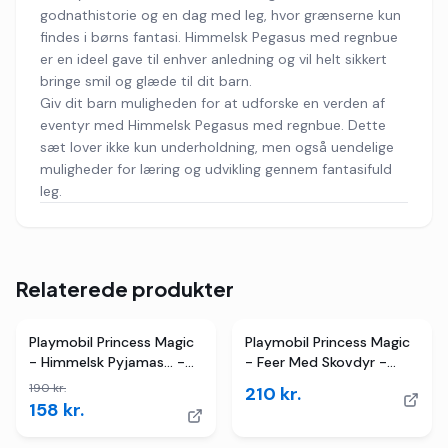
godnathistorie og en dag med leg, hvor grænserne kun
findes i børns fantasi. Himmelsk Pegasus med regnbue
er en ideel gave til enhver anledning og vil helt sikkert
bringe smil og glæde til dit barn.
Giv dit barn muligheden for at udforske en verden af
eventyr med Himmelsk Pegasus med regnbue. Dette
sæt lover ikke kun underholdning, men også uendelige
muligheder for læring og udvikling gennem fantasifuld
leg.
Relaterede produkter
2
butikker
TILBUD
Playmobil Princess Magic
Playmobil Princess Magic
- Himmelsk Pyjamas... -
- Feer Med Skovdyr -
71362 - 56 Dele
71800
190
kr.
210
kr.
158
kr.