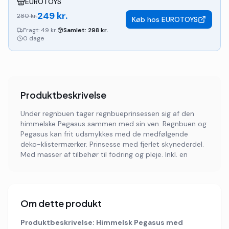
EUROTOYS
249
kr.
280
kr.
Køb hos
EUROTOYS
Fragt:
49 kr.
Samlet:
298
kr.
0 dage
Produktbeskrivelse
Under regnbuen tager regnbueprinsessen sig af den
himmelske Pegasus sammen med sin ven. Regnbuen og
Pegasus kan frit udsmykkes med de medfølgende
deko-klistermærker. Prinsesse med fjerlet skynederdel.
Med masser af tilbehør til fodring og pleje. Inkl. en
Om dette produkt
Produktbeskrivelse: Himmelsk Pegasus med