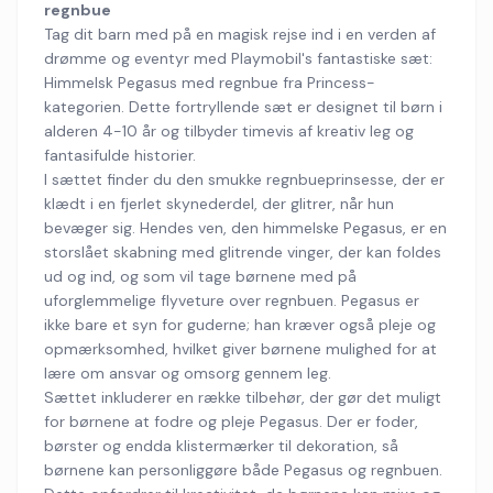
regnbue
Tag dit barn med på en magisk rejse ind i en verden af
drømme og eventyr med Playmobil's fantastiske sæt:
Himmelsk Pegasus med regnbue fra Princess-
kategorien. Dette fortryllende sæt er designet til børn i
alderen 4-10 år og tilbyder timevis af kreativ leg og
fantasifulde historier.
I sættet finder du den smukke regnbueprinsesse, der er
klædt i en fjerlet skynederdel, der glitrer, når hun
bevæger sig. Hendes ven, den himmelske Pegasus, er en
storslået skabning med glitrende vinger, der kan foldes
ud og ind, og som vil tage børnene med på
uforglemmelige flyveture over regnbuen. Pegasus er
ikke bare et syn for guderne; han kræver også pleje og
opmærksomhed, hvilket giver børnene mulighed for at
lære om ansvar og omsorg gennem leg.
Sættet inkluderer en række tilbehør, der gør det muligt
for børnene at fodre og pleje Pegasus. Der er foder,
børster og endda klistermærker til dekoration, så
børnene kan personliggøre både Pegasus og regnbuen.