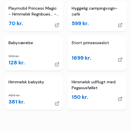
Playmobil Princess Magic
Hyggelig campingvogn-
- Himmelsk Regnbues... -
café
71364 - 9 Dele
70
kr.
599
kr.
4
butikker
TILBUD
Babyværelse
Stort prinsesseslot
190
kr.
1699
kr.
128
kr.
TILBUD
Himmelsk babysky
Himmelsk udflugt med
Pegasusføllet
430
kr.
150
kr.
381
kr.