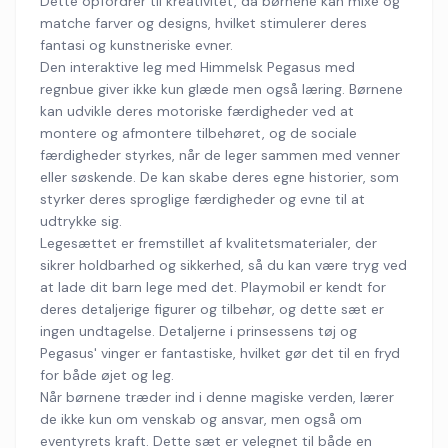
Dette opfordrer til kreativitet, da børnene kan mixe og
matche farver og designs, hvilket stimulerer deres
fantasi og kunstneriske evner.
Den interaktive leg med Himmelsk Pegasus med
regnbue giver ikke kun glæde men også læring. Børnene
kan udvikle deres motoriske færdigheder ved at
montere og afmontere tilbehøret, og de sociale
færdigheder styrkes, når de leger sammen med venner
eller søskende. De kan skabe deres egne historier, som
styrker deres sproglige færdigheder og evne til at
udtrykke sig.
Legesættet er fremstillet af kvalitetsmaterialer, der
sikrer holdbarhed og sikkerhed, så du kan være tryg ved
at lade dit barn lege med det. Playmobil er kendt for
deres detaljerige figurer og tilbehør, og dette sæt er
ingen undtagelse. Detaljerne i prinsessens tøj og
Pegasus' vinger er fantastiske, hvilket gør det til en fryd
for både øjet og leg.
Når børnene træder ind i denne magiske verden, lærer
de ikke kun om venskab og ansvar, men også om
eventyrets kraft. Dette sæt er velegnet til både en