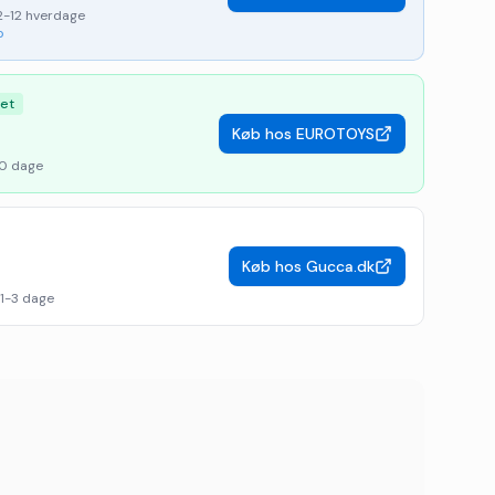
2-12 hverdage
p
ret
Køb hos
EUROTOYS
0 dage
Køb hos
Gucca.dk
1-3 dage