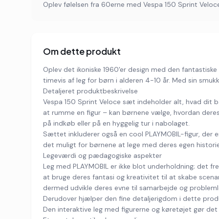
Oplev følelsen fra 60erne med Vespa 150 Sprint Veloce 
Om dette produkt
Oplev det ikoniske 1960'er design med den fantastiske V
timevis af leg for børn i alderen 4-10 år. Med sin smu
Detaljeret produktbeskrivelse
Vespa 150 Sprint Veloce sæt indeholder alt, hvad dit ba
at rumme en figur – kan børnene vælge, hvordan deres V
på indkøb eller på en hyggelig tur i nabolaget.
Sættet inkluderer også en cool PLAYMOBIL-figur, der er 
det muligt for børnene at lege med deres egen histori
Legeværdi og pædagogiske aspekter
Leg med PLAYMOBIL er ikke blot underholdning; det fre
at bruge deres fantasi og kreativitet til at skabe sce
dermed udvikle deres evne til samarbejde og probleml
Derudover hjælper den fine detaljerigdom i dette produ
Den interaktive leg med figurerne og køretøjet gør det 