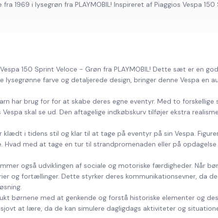
fra 1969 i lysegrøn fra PLAYMOBIL! Inspireret af Piaggios Vespa 150 
espa 150 Sprint Veloce - Grøn fra PLAYMOBIL! Dette sæt er en god tilfø
kke lysegrønne farve og detaljerede design, bringer denne Vespa en a
rn har brug for for at skabe deres egne eventyr. Med to forskellige sæ
espa skal se ud. Den aftagelige indkøbskurv tilføjer ekstra realism
klædt i tidens stil og klar til at tage på eventyr på sin Vespa. Figur
e. Hvad med at tage en tur til strandpromenaden eller på opdagelse 
mmer også udviklingen af sociale og motoriske færdigheder. Når bør
narier og fortællinger. Dette styrker deres kommunikationsevner, da 
øsning.
kt børnene med at genkende og forstå historiske elementer og design
sjovt at lære, da de kan simulere dagligdags aktiviteter og situatione