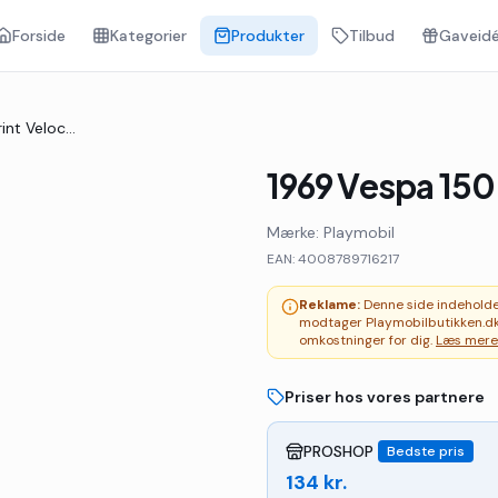
Forside
Kategorier
Produkter
Tilbud
Gaveidé
1969 Vespa 150 Sprint Veloce - Grøn
1969 Vespa 150
Mærke:
Playmobil
EAN:
4008789716217
Reklame:
Denne side indeholder 
modtager Playmobilbutikken.dk
omkostninger for dig.
Læs mere
Priser hos vores partnere
PROSHOP
Bedste pris
134
kr.