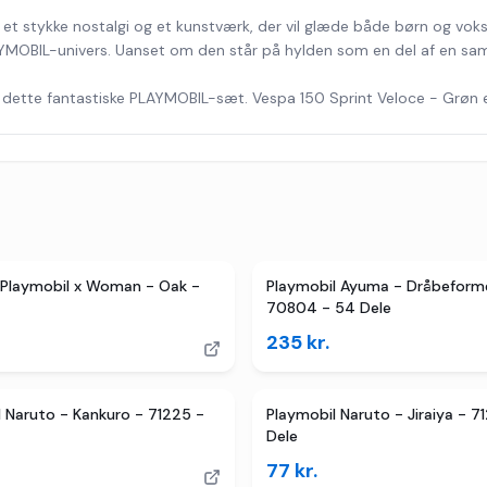
r et stykke nostalgi og et kunstværk, der vil glæde både børn og vok
MOBIL-univers. Uanset om den står på hylden som en del af en samling e
dette fantastiske PLAYMOBIL-sæt. Vespa 150 Sprint Veloce - Grøn er
Playmobil x Woman - Oak -
Playmobil Ayuma - Dråbeform
70804 - 54 Dele
235
kr.
 Naruto - Kankuro - 71225 -
Playmobil Naruto - Jiraiya - 71
Dele
77
kr.