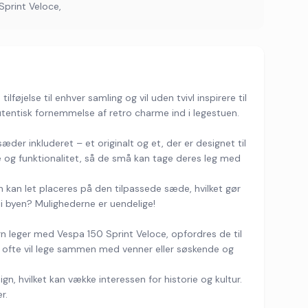
Sprint Veloce,
jelse til enhver samling og vil uden tvivl inspirere til
utentisk fornemmelse af retro charme ind i legestuen.
der inkluderet – et originalt og et, der er designet til
e og funktionalitet, så de små kan tage deres leg med
en kan let placeres på den tilpassede sæde, hvilket gør
i byen? Mulighederne er uendelige!
n leger med Vespa 150 Sprint Veloce, opfordres de til
de ofte vil lege sammen med venner eller søskende og
, hvilket kan vække interessen for historie og kultur.
r.