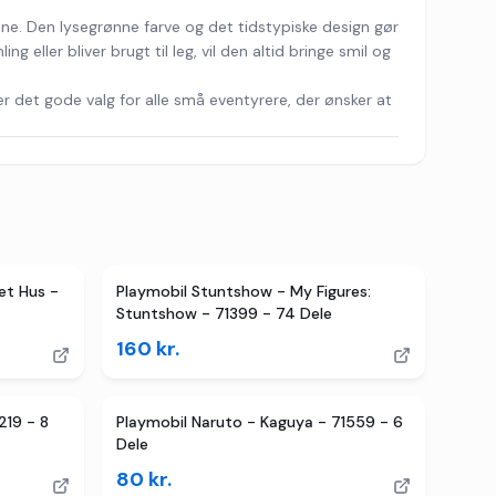
sne. Den lysegrønne farve og det tidstypiske design gør
ller bliver brugt til leg, vil den altid bringe smil og
 det gode valg for alle små eventyrere, der ønsker at
et Hus -
Playmobil Stuntshow - My Figures:
Stuntshow - 71399 - 74 Dele
160
kr.
219 - 8
Playmobil Naruto - Kaguya - 71559 - 6
Dele
80
kr.