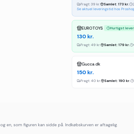
Fragt:
39 kr.
Samlet:
173
kr.
Se aktuel leveringstid hos Prosho
EUROTOYS
Hurtigst leve
130
kr.
Fragt:
49 kr.
Samlet:
179
kr.
Gucca.dk
150
kr.
Fragt:
40 kr.
Samlet:
190
kr.
 og en, som figuren kan sidde på. Indkøbskurven er aftagelig.