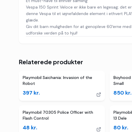
Et must-have til enhver samling
Vespa 150 Sprint Veloce er ikke bare en legesag; det e
denne Vespa til et iøjnefaldende element i ethvert PLAY
glæde.
Giv dit barn muligheden for at genopleve 60'erne med 
udforske verden på to hjul!
Relaterede produkter
Playmobil Saichania: Invasion of the
Boyhood 
Robot
Small
397
kr.
850
kr.
Playmobil 70305 Police Officer with
Playmobil
Flash Control
13 Dele
48
kr.
80
kr.