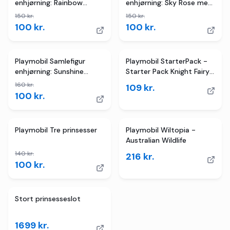
enhjørning: Rainbow
enhjørning: Sky Rose med
Flower med fe
fe
150
kr.
150
kr.
100
kr.
100
kr.
3
butikker
TILBUD
Playmobil Samlefigur
Playmobil StarterPack -
enhjørning: Sunshine
Starter Pack Knight Fairy
Blossom med fe
med vaskebjørn
160
kr.
109
kr.
100
kr.
2
butikker
TILBUD
Playmobil Tre prinsesser
Playmobil Wiltopia -
Australian Wildlife
140
kr.
216
kr.
100
kr.
Stort prinsesseslot
1699
kr.