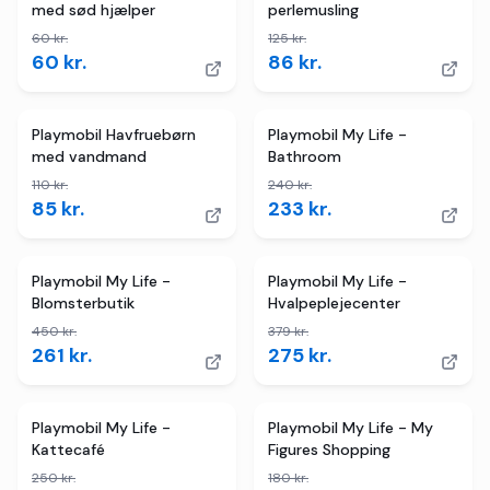
med sød hjælper
perlemusling
60
kr.
125
kr.
60
kr.
86
kr.
4
butikker
TILBUD
2
butikker
TILBUD
Playmobil Havfruebørn
Playmobil My Life -
med vandmand
Bathroom
110
kr.
240
kr.
85
kr.
233
kr.
2
butikker
TILBUD
4
butikker
TILBUD
Playmobil My Life -
Playmobil My Life -
Blomsterbutik
Hvalpeplejecenter
450
kr.
379
kr.
261
kr.
275
kr.
3
butikker
TILBUD
3
butikker
TILBUD
Playmobil My Life -
Playmobil My Life - My
Kattecafé
Figures Shopping
250
kr.
180
kr.