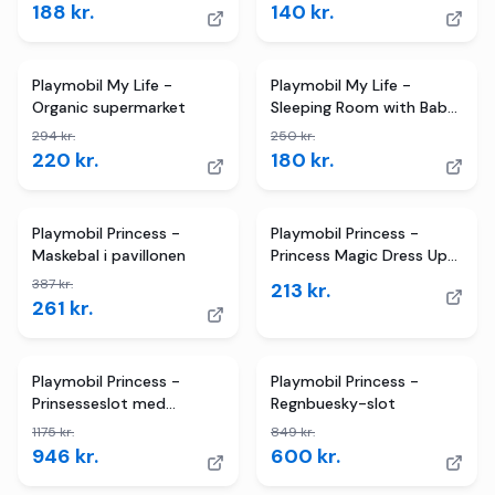
188
kr.
140
kr.
2
butikker
TILBUD
2
butikker
TILBUD
Playmobil My Life -
Playmobil My Life -
Organic supermarket
Sleeping Room with Baby
Play Corner
294
kr.
250
kr.
220
kr.
180
kr.
TILBUD
Playmobil Princess -
Playmobil Princess -
Maskebal i pavillonen
Princess Magic Dress Up
Cloud
387
kr.
213
kr.
261
kr.
3
butikker
TILBUD
4
butikker
TILBUD
Playmobil Princess -
Playmobil Princess -
Prinsesseslot med
Regnbuesky-slot
kongeligt par
1175
kr.
849
kr.
946
kr.
600
kr.