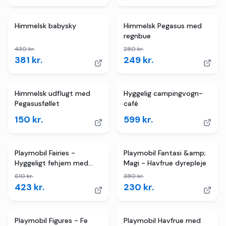
TILBUD
TILBUD
Himmelsk babysky
Himmelsk Pegasus med
regnbue
430
kr.
280
kr.
381
kr.
249
kr.
Himmelsk udflugt med
Hyggelig campingvogn-
Pegasusføllet
café
150
kr.
599
kr.
4
butikker
TILBUD
4
butikker
TILBUD
Playmobil Fairies -
Playmobil Fantasi &amp;
Hyggeligt fehjem med
Magi - Havfrue dyrepleje
gylden enhjørning
610
kr.
380
kr.
423
kr.
230
kr.
2
butikker
TILBUD
3
butikker
TILBUD
Playmobil Figures - Fe
Playmobil Havfrue med