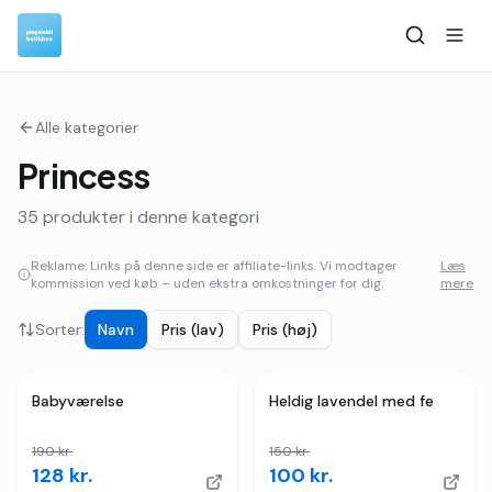
Alle kategorier
Princess
35
produkter i denne kategori
Reklame: Links på denne side er affiliate-links. Vi modtager
Læs
kommission ved køb – uden ekstra omkostninger for dig.
mere
Sorter:
Navn
Pris (lav)
Pris (høj)
4
butikker
TILBUD
3
butikker
TILBUD
Babyværelse
Heldig lavendel med fe
190
kr.
150
kr.
128
kr.
100
kr.