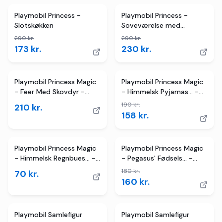
3
butikker
TILBUD
2
butikker
TILBUD
Playmobil Princess -
Playmobil Princess -
Slotskøkken
Soveværelse med
omklædningsrum
290
kr.
290
kr.
173
kr.
230
kr.
2
butikker
TILBUD
Playmobil Princess Magic
Playmobil Princess Magic
- Feer Med Skovdyr -
- Himmelsk Pyjamas... -
71800
71362 - 56 Dele
190
kr.
210
kr.
158
kr.
2
butikker
TILBUD
Playmobil Princess Magic
Playmobil Princess Magic
- Himmelsk Regnbues... -
- Pegasus' Fødsels... -
71364 - 9 Dele
71802 - 16 Dele
180
kr.
70
kr.
160
kr.
2
butikker
TILBUD
3
butikker
TILBUD
Playmobil Samlefigur
Playmobil Samlefigur