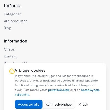
Udforsk
Kategorier
Alle produkter
Blog
Information
Om os
Kontakt
Privatlivspolitik
Ansvarsfraskrivelse
Vi bruger cookies
Playmobilbutikken.dk bruger cookies for at forbedre din
oplevelse. Vi bruger nødvendige cookies til grundlæggende
funktionalitet og analytiske cookies til at forstå brugen af
siden. Læs mere i vores
privatlivspolitik
eller se
Datatilsynets
©
2026
Playmobilbutikken.dk. Alle rettigheder forbeholdes.
vejledning
.
Playmobilbutikken.dk er en affiliate side og modtager kommission for
køb via vores links.
Accepter alle
Kun nødvendige
Luk
Dele af indholdet på dette website er udarbejdet med
kunstig
.