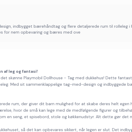
n, indbygget bærehåndtag og flere detaljerede rum til rolleleg i
ukkes for nem opbevaring og bæres med ove
af leg og fantasi!
 det skønne Playmobil Dollhouse - Tag med dukkehus! Dette fantastis
olleleg. Med sit sammenklappelige tag-med-design og indbyggede bæ
rede rum, der giver dit barn mulighed for at skabe deres helt egen h
ærelse, hvor de små kan lege med de medfølgende figurer og tilbehør.
som en seng, et spisebord, stole og køkkenudstyr. Alt dette gør det 
kkehuset, så det kan opbevares sikkert, når legen er slut. Det in