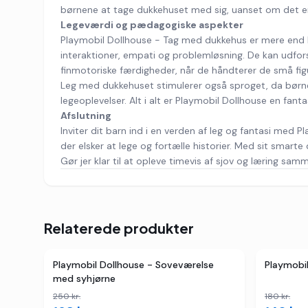
børnene at tage dukkehuset med sig, uanset om det er til
Legeværdi og pædagogiske aspekter
Playmobil Dollhouse - Tag med dukkehus er mere end bar
interaktioner, empati og problemløsning. De kan udforsk
finmotoriske færdigheder, når de håndterer de små fig
Leg med dukkehuset stimulerer også sproget, da børne
legeoplevelser. Alt i alt er Playmobil Dollhouse en fant
Afslutning
Inviter dit barn ind i en verden af leg og fantasi med
der elsker at lege og fortælle historier. Med sit smarte d
Gør jer klar til at opleve timevis af sjov og læring s
Relaterede produkter
3
butikker
TILBUD
3
butikk
Playmobil Dollhouse - Soveværelse
Playmobi
med syhjørne
250
kr.
180
kr.