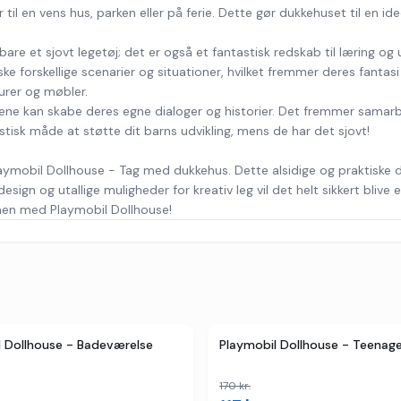
 en vens hus, parken eller på ferie. Dette gør dukkehuset til en ideel
e et sjovt legetøj; det er også et fantastisk redskab til læring og
e forskellige scenarier og situationer, hvilket fremmer deres fantas
urer og møbler.
ne kan skabe deres egne dialoger og historier. Det fremmer samarbe
astisk måde at støtte dit barns udvikling, mens de har det sjovt!
 Playmobil Dollhouse - Tag med dukkehus. Dette alsidige og praktiske
esign og utallige muligheder for kreativ leg vil det helt sikkert blive e
ammen med Playmobil Dollhouse!
er
TILBUD
2
butikker
l Dollhouse - Badeværelse
Playmobil Dollhouse - Teenag
170
kr.