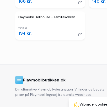
168
kr.
140
kr.
2
butikker
TILBUD
Playmobil Dollhouse - Familiekøkken
220
kr.
194
kr.
Playmobilbutikken.dk
Din ultimative Playmobil-destination. Vi finder de bedste
priser på Playmobil legetøj fra danske webshops.
Vi bruger cooki