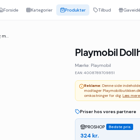
Forside
Kategorier
Produkter
Tilbud
Gaveidé
Playmobil Dollhouse - Tag med dukkehus
Playmobil Dol
Mærke:
Playmobil
EAN:
4008789709851
Reklame:
Denne side indeholder 
modtager Playmobilbutikken.dk
omkostninger for dig.
Læs mere
Priser hos vores partnere
PROSHOP
Bedste pris
324
kr.