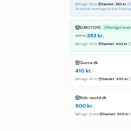
Fragt:
39 kr.
Samlet:
363
kr.
Se aktuel leveringstid hos Prosho
EUROTOYS
Hurtigst leve
353
kr.
449
kr.
Fragt:
49 kr.
Samlet:
402
kr.
Gucca.dk
410
kr.
Fragt:
40 kr.
Samlet:
450
kr.
Kids-world.dk
500
kr.
Fragt:
Gratis
Samlet:
500
kr.