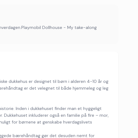
 hverdagen.Playmobil Dollhouse - My take-along
ke dukkehus er designet til børn i alderen 4-10 år og
rehåndtag er det velegnet til både hjemmeleg og leg
istorie. Inden i dukkehuset finder man et hyggeligt
 Dukkehuset inkluderer også en familie på fire – mor,
muligt for børnene at genskabe hverdagslivets
dbyggede bærehåndtag gør det desuden nemt for