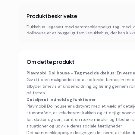
Produktbeskrivelse
Dukkehus-legesæt med sammenklappeligt tag-med-desig
dollhouse er et hyggeligt familiedukkehus, der kan l
Om dette produkt
Playmobil Dollhouse - Tag med dukkehus: En verden 
Giv dit barn muligheden for at udforske fantasien med
tilbyder timevis af underholdning og læring gennem r
på farten.
Detaljeret indhold og funktioner
Playmobil Dollhouse er udstyret med et væld af detalje
stueområde, et veludstyret køkken og et dejligt sovev
far, datter og søn, samt en række møbler og tilbehør 
situationer og udvikle deres sociale færdigheder.
Det sammenklappelige design gør det nemt at lukke du