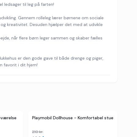
 ledsager til leg på farten!
 udvikling. Gennem rolleleg lærer børnene om sociale
i og kreativitet. Desuden hjælper det med at udvikle
jde, når flere børn leger sammen og skaber fælles
 dukkehus er den gode gave til både drenge og piger,
n favorit i dit hjem!
TILBUD
2
butikker
TILBUD
eværelse
Playmobil Dollhouse - Komfortabel stue
210
kr.