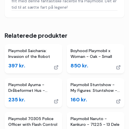
frit med denne fantastiske racerbil fra Playmobil. Det er
tid til at sætte fart på legene!
Relaterede produkter
Playmobil Saichania:
Boyhood Playmobil x
Invasion of the Robot
Woman - Oak - Small
397
kr.
850
kr.
Playmobil Ayuma -
Playmobil Stuntshow -
Dråbeformet Hus -
My Figures: Stuntshow -
70804 - 54 Dele
71399 - 74 Dele
235
kr.
160
kr.
Playmobil 70305 Police
Playmobil Naruto -
Officer with Flash Control
Kankuro - 71225 - 13 Dele