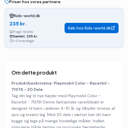
Priser hos vores partnere
Kids-world.dk
235
kr.
Køb hos
Kids-world.dk
Fragt:
Gratis
Samlet:
235
kr.
1-2 hverdage
Om dette produkt
Produktbeskrivelse: Playmobil Color - Racerbil -
71376 - 20 Dele
Tag din leg til nye højder med Playmobil Color -
Racerbil - 71376! Denne fantastiske racerbilsæt er
designet til børn i alderen 4-10 år og tilbyder timevis af
sjov og kreativ leg. Med 20 dele i sættet kan dit barn
bygge og lege på mange forskellige måder, hvilket
stimulerer både fantasi og motoriske færdigheder.