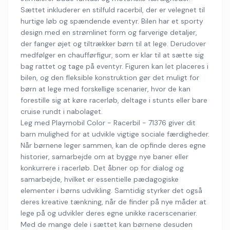
Sættet inkluderer en stilfuld racerbil, der er velegnet til
hurtige løb og spændende eventyr. Bilen har et sporty
design med en strømlinet form og farverige detaljer,
der fanger øjet og tiltrækker børn til at lege. Derudover
medfølger en chaufførfigur, som er klar til at sætte sig
bag rattet og tage på eventyr. Figuren kan let placeres i
bilen, og den fleksible konstruktion gør det muligt for
børn at lege med forskellige scenarier, hvor de kan
forestille sig at køre racerløb, deltage i stunts eller bare
cruise rundt i nabolaget.
Leg med Playmobil Color - Racerbil - 71376 giver dit
barn mulighed for at udvikle vigtige sociale færdigheder.
Når børnene leger sammen, kan de opfinde deres egne
historier, samarbejde om at bygge nye baner eller
konkurrere i racerløb. Det åbner op for dialog og
samarbejde, hvilket er essentielle pædagogiske
elementer i børns udvikling. Samtidig styrker det også
deres kreative tænkning, når de finder på nye måder at
lege på og udvikler deres egne unikke racerscenarier.
Med de mange dele i sættet kan børnene desuden