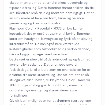
eksperimentere med at ændre bilens udseende og
tilpasse deres leg. Dette fremmer finmotorikken, da de
skal håndtere små dele og montere dem rigtigt. Det er
en sjov måde at lære om form, farve og balance
gennem leg og kreativ udfoldelse.
Playmobil Color - Racerbil - 71376 er ikke kun en
legetøjsbil; det er også et værktøj til læring. Børnene
lærer om hastighed, bevægelse og fysik på en sjov og
interaktiv måde. De kan også lære værdifulde
livsfærdigheder som tålmodighed og vedholdenhed,
når de bygger og leger med racerbilen.
Dette sæt er ideelt til både individuel leg og leg med
venner eller søskende. Det er en god gave til
fødselsdage, jul eller bare som en overraskelse for at
belønne dit barns kreative leg. Uanset om det er på
stuegulvet eller i haven, vil Playmobil Color - Racerbil -
71376 bringe smil og glæde til dit barn, mens de
udforsker nye eventyr og skaber deres egne
fortællinger.
Giv dit barn muligheden for at drømme stort og lege